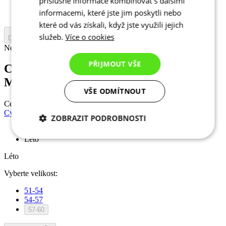
příslušné informace kombinovat s dalšími
54-57
informacemi, které jste jim poskytli nebo
57-60
které od vás získali, když jste využili jejich
služeb.
Více o cookies
Do košíku
Nejprve vyberte variantu
PŘIJMOUT VŠE
Cyklistická letní čepice | KALAS Z3
Midnight Blue
VŠE ODMÍTNOUT
Cena
549 Kč
Cyklistická letní čepice | KALAS Z3 Petrol Blue
ZOBRAZIT PODROBNOSTI
Léto
Nezbytně nutné
Analytické
cookies
cookies
Léto
Vyberte velikost:
Marketingové
Funkční cookies
51-54
cookies
54-57
57-60