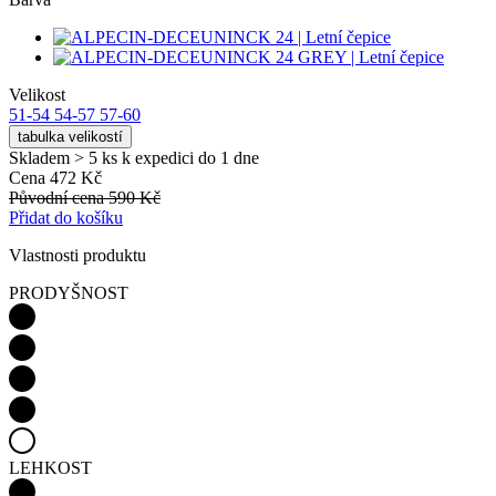
Velikost
51-54
54-57
57-60
tabulka velikostí
Skladem > 5 ks
k expedici do 1 dne
Cena
472 Kč
Původní cena
590 Kč
Přidat do košíku
Vlastnosti produktu
PRODYŠNOST
LEHKOST