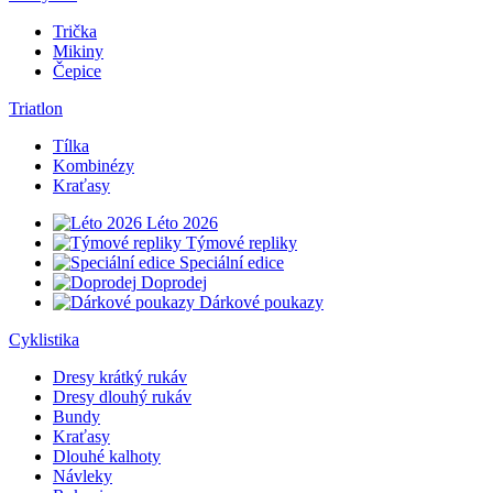
Trička
Mikiny
Čepice
Triatlon
Tílka
Kombinézy
Kraťasy
Léto 2026
Týmové repliky
Speciální edice
Doprodej
Dárkové poukazy
Cyklistika
Dresy krátký rukáv
Dresy dlouhý rukáv
Bundy
Kraťasy
Dlouhé kalhoty
Návleky