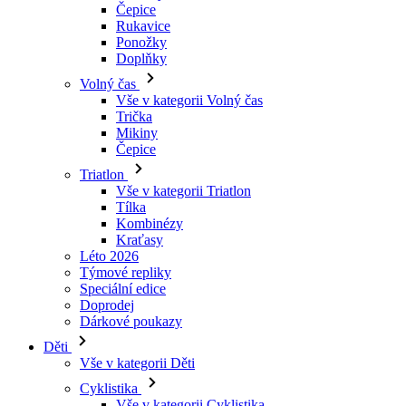
Čepice
Rukavice
Ponožky
Doplňky
Volný čas
Vše v kategorii Volný čas
Trička
Mikiny
Čepice
Triatlon
Vše v kategorii Triatlon
Tílka
Kombinézy
Kraťasy
Léto 2026
Týmové repliky
Speciální edice
Doprodej
Dárkové poukazy
Děti
Vše v kategorii Děti
Cyklistika
Vše v kategorii Cyklistika