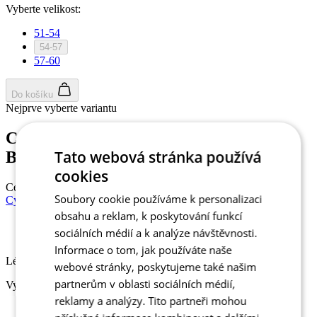
Vyberte velikost:
51-54
54-57
57-60
Do košíku
Nejprve vyberte variantu
Cyklistická letní čepice | KALAS Z3
Tato webová stránka používá
Brick
cookies
Cena
549 Kč
Soubory cookie používáme k personalizaci
Cyklistická letní čepice | KALAS Z3 Midnight Blue
obsahu a reklam, k poskytování funkcí
sociálních médií a k analýze návštěvnosti.
Léto
Informace o tom, jak používáte naše
Léto
webové stránky, poskytujeme také našim
partnerům v oblasti sociálních médií,
Vyberte velikost:
reklamy a analýzy. Tito partneři mohou
51-54