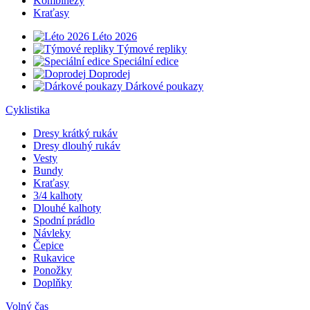
Kombinézy
Kraťasy
Léto 2026
Týmové repliky
Speciální edice
Doprodej
Dárkové poukazy
Cyklistika
Dresy krátký rukáv
Dresy dlouhý rukáv
Vesty
Bundy
Kraťasy
3/4 kalhoty
Dlouhé kalhoty
Spodní prádlo
Návleky
Čepice
Rukavice
Ponožky
Doplňky
Volný čas