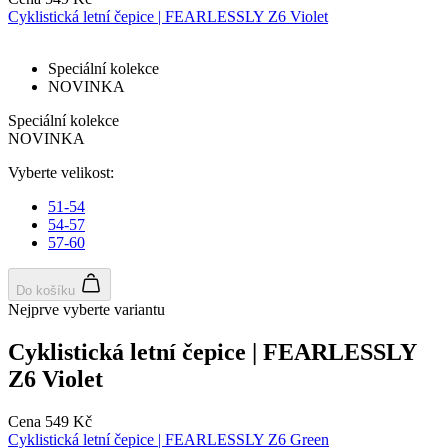
Cyklistická letní čepice | FEARLESSLY Z6 Violet
li_gc
5 měsíců
Pou
LinkedIn
4 týdny
ukl
Corporation
sou
.linkedin.com
Speciální kolekce
hos
pou
NOVINKA
coo
jin
Speciální kolekce
pod
NOVINKA
úče
ipCountry
www.kalas.cz
1 rok
Pou
Vyberte velikost:
ukl
uži
51-54
zák
54-57
IP 
usn
57-60
lok
tra
slu
Do košíku
Nejprve vyberte variantu
PHPSESSID
Zavřením
Coo
PHP.net
prohlížeče
gen
www.kalas.cz
apl
Cyklistická letní čepice | FEARLESSLY
zal
jaz
Z6 Violet
Tot
uni
ide
Cena
549 Kč
pou
udr
Cyklistická letní čepice | FEARLESSLY Z6 Green