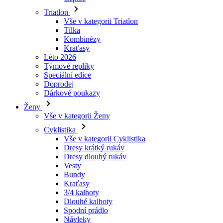
Triatlon
Vše v kategorii Triatlon
Tílka
Kombinézy
Kraťasy
Léto 2026
Týmové repliky
Speciální edice
Doprodej
Dárkové poukazy
Ženy
Vše v kategorii Ženy
Cyklistika
Vše v kategorii Cyklistika
Dresy krátký rukáv
Dresy dlouhý rukáv
Vesty
Bundy
Kraťasy
3/4 kalhoty
Dlouhé kalhoty
Spodní prádlo
Návleky