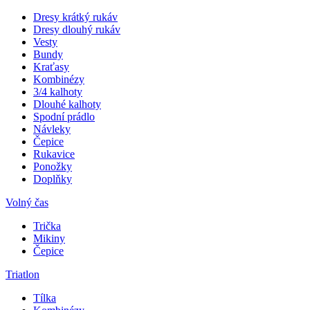
Dresy krátký rukáv
Dresy dlouhý rukáv
Vesty
Bundy
Kraťasy
Kombinézy
3/4 kalhoty
Dlouhé kalhoty
Spodní prádlo
Návleky
Čepice
Rukavice
Ponožky
Doplňky
Volný čas
Trička
Mikiny
Čepice
Triatlon
Tílka