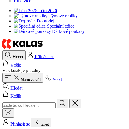
Rukavice
Léto 2026
Týmové repliky
Doprodej
Speciální edice
Dárkové poukazy
Přihlásit se
Hledat
Košík
Váš košík je prázdný
Volat
Menu
Zavřít
Hledat
Košík
Přihlásit se
Zpět