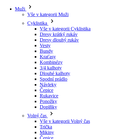
Muži
Vše v kategorii Muži
Cyklistika
Vše v kategorii Cyklistika
Dresy krátký rukáv
Dresy dlouhý rukáv
Vesty
Bundy
Kraťasy
Kombinézy
3/4 kalhoty
Dlouhé kalhoty
Spodní prádlo
Návleky
Čepice
Rukavice
Ponožky
Doplňky
Volný čas
Vše v kategorii Volný čas
Trička
Mikiny
Čepice