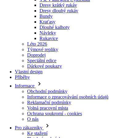
Dresy krátký rukáv
Dresy dlouhý rukáv
Bundy
Kraťasy
Dlouhé kalhoty
Návleky
Rukavice
Léto 2026
Týmové repliky
Doprodej
Speciální edice
Dárkové poukazy
Vlastní design
Příběhy
Informace
Obchodní podmínky
Informace o zpracovávání osobních údajů
Reklamační podmínky
Volná pracovní místa
Ochrana soukromí - cookies
O nás
Pro zákazníky
Ke stažení