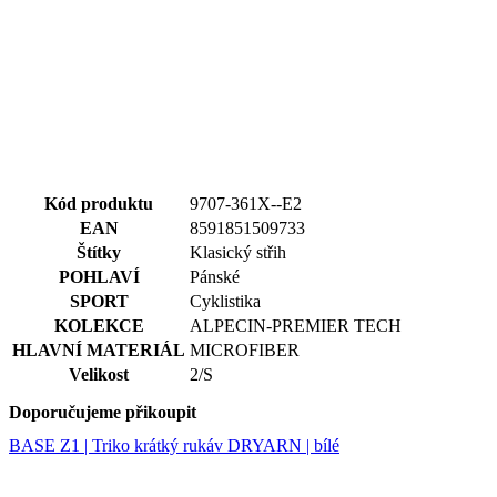
we
str
sle
pou
zlep
uži
zku
Kód produktu
9707-361X--E2
EAN
8591851509733
laravel_session
1 den
Int
Laravel LLC
pou
www.kalas.cz
Štítky
Klasický střih
lar
POHLAVÍ
Pánské
k id
ins
SPORT
Cyklistika
pro
Google
KOLEKCE
ALPECIN-PREMIER TECH
Privacy Policy
_ga_LNVEC3WE5Q
.kalas.cz
1 rok 1
HLAVNÍ MATERIÁL
MICROFIBER
měsíc
Velikost
2/S
__cf_bm
29 minut
Ten
Cloudflare
49 sekund
coo
Inc.
Doporučujeme přikoupit
pou
.heureka.group
roz
BASE Z1 | Triko krátký rukáv DRYARN | bílé
lid
To 
pří
byl
pod
pla
o p
jeji
we
str