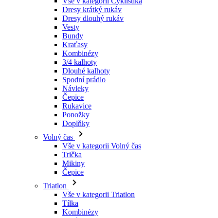
Kraťasy
Kombinézy
3/4 kalhoty
Dlouhé kalhoty
Spodní prádlo
Návleky
Čepice
Rukavice
Ponožky
Doplňky
Volný čas
Vše v kategorii Volný čas
Trička
Mikiny
Čepice
Triatlon
Vše v kategorii Triatlon
Tílka
Kombinézy
Kraťasy
Léto 2026
Týmové repliky
Speciální edice
Doprodej