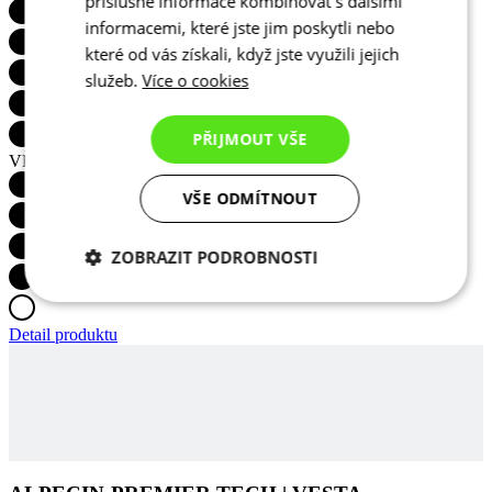
příslušné informace kombinovat s dalšími
informacemi, které jste jim poskytli nebo
které od vás získali, když jste využili jejich
VĚTRUODOLNOST
služeb.
Více o cookies
PŘIJMOUT VŠE
VŠE ODMÍTNOUT
Detail produktu
ZOBRAZIT PODROBNOSTI
Nezbytně nutné
Analytické
cookies
cookies
ALPECIN-PREMIER TECH | VESTA
Marketingové
Funkční cookies
cookies
DO KOŠÍKU
2 390 KČ