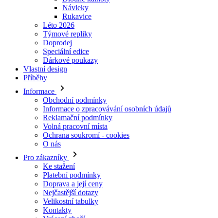
Doprodej
Speciální edice
Dárkové poukazy
Vlastní design
Příběhy
Informace
Obchodní podmínky
Informace o zpracovávání osobních údajů
Reklamační podmínky
Volná pracovní místa
Ochrana soukromí - cookies
O nás
Pro zákazníky
Ke stažení
Platební podmínky
Doprava a její ceny
Nejčastější dotazy
Velikostní tabulky
Kontakty
Vrácení zboží
Přihlásit se