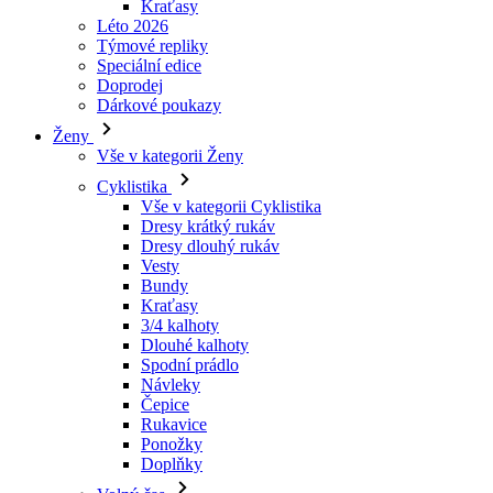
Dárkové poukazy
Ženy
Vše v kategorii Ženy
Cyklistika
Vše v kategorii Cyklistika
Dresy krátký rukáv
Dresy dlouhý rukáv
Vesty
Bundy
Kraťasy
3/4 kalhoty
Dlouhé kalhoty
Spodní prádlo
Návleky
Čepice
Rukavice
Ponožky
Doplňky
Volný čas
Vše v kategorii Volný čas
Trička
Mikiny
Čepice