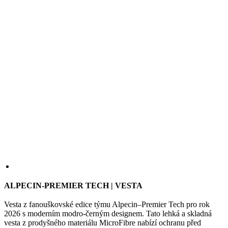
ALPECIN-PREMIER TECH | VESTA
Vesta z fanouškovské edice týmu Alpecin–Premier Tech pro rok
2026 s moderním modro-černým designem. Tato lehká a skladná
vesta z prodyšného materiálu MicroFibre nabízí ochranu před
mírným deštěm a větrem. Elastický zadní panel ze síťoviny dále
zvyšuje ventilaci a pohodlí během jízdy a udržuje tělo v suchu i při
intenzivní aktivitě.
VELIKOST