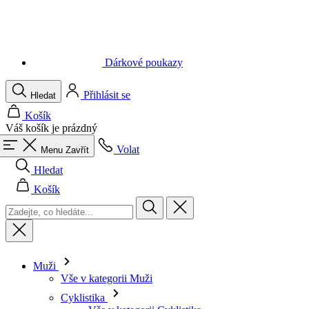
Dárkové poukazy
Přihlásit se
Hledat
Košík
Váš košík je prázdný
Volat
Menu
Zavřít
Hledat
Košík
Muži
Vše v kategorii Muži
Cyklistika
Vše v kategorii Cyklistika
Dresy krátký rukáv
Dresy dlouhý rukáv
Vesty
Bundy