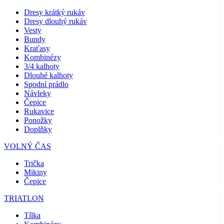
Dresy krátký rukáv
Dresy dlouhý rukáv
Vesty
Bundy
Kraťasy
Kombinézy
3/4 kalhoty
Dlouhé kalhoty
Spodní prádlo
Návleky
Čepice
Rukavice
Ponožky
Doplňky
VOLNÝ ČAS
Trička
Mikiny
Čepice
TRIATLON
Tílka