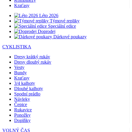
Kombinézy
Kraťasy
Léto 2026
Týmové repliky
Speciální edice
Doprodej
Dárkové poukazy
CYKLISTIKA
Dresy krátký rukáv
Dresy dlouhý rukáv
Vesty
Bundy
Kraťasy
3/4 kalhoty
Dlouhé kalhoty
Spodní prádlo
Návleky
Čepice
Rukavice
Ponožky
Doplňky
VOLNÝ ČAS