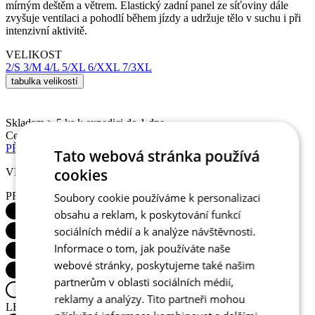
2/S
3/M
4/L
5/XL
6/XXL
7/3XL
tabulka velikostí
Skladem > 5 ks
k expedici do 1 dne
Cena
2 390 Kč
PŘIDAT DO KOŠÍKU
VLASTNOSTI PRODUKTU
PRODYŠNOST
Tato webová stránka používá
cookies
Soubory cookie používáme k personalizaci
obsahu a reklam, k poskytování funkcí
sociálních médií a k analýze návštěvnosti.
LEHKOST
Informace o tom, jak používáte naše
webové stránky, poskytujeme také našim
partnerům v oblasti sociálních médií,
reklamy a analýzy. Tito partneři mohou