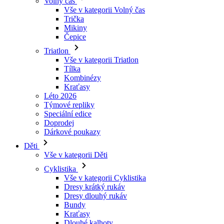
Triatlon
Vše v kategorii Triatlon
Tílka
Kombinézy
Kraťasy
Léto 2026
Týmové repliky
Speciální edice
Doprodej
Dárkové poukazy
Děti
Vše v kategorii Děti
Cyklistika
Vše v kategorii Cyklistika
Dresy krátký rukáv
Dresy dlouhý rukáv
Bundy
Kraťasy
Dlouhé kalhoty
Návleky
Rukavice
Léto 2026
Týmové repliky