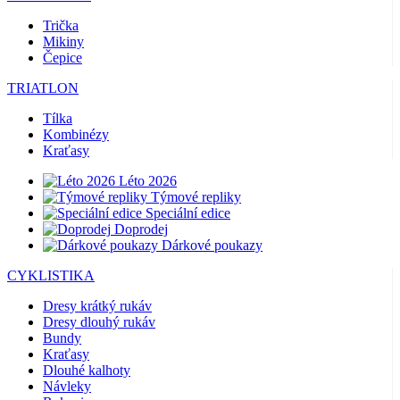
Trička
Mikiny
Čepice
TRIATLON
Tílka
Kombinézy
Kraťasy
Léto 2026
Týmové repliky
Speciální edice
Doprodej
Dárkové poukazy
CYKLISTIKA
Dresy krátký rukáv
Dresy dlouhý rukáv
Bundy
Kraťasy
Dlouhé kalhoty
Návleky