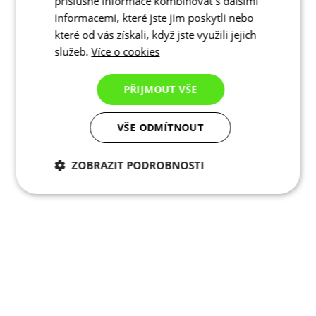
příslušné informace kombinovat s dalšími
informacemi, které jste jim poskytli nebo
které od vás získali, když jste využili jejich
služeb.
Více o cookies
PŘIJMOUT VŠE
VŠE ODMÍTNOUT
ZOBRAZIT PODROBNOSTI
Nezbytně nutné
Analytické
cookies
cookies
Marketingové
Funkční cookies
cookies