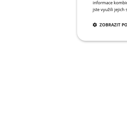
informace kombino
jste využili jejich
ZOBRAZIT P
Nezbytně nutn
cookies
Nezbytně nutné c
Nezbytně nutné soubo
stránky nelze bez ne
Název
udid