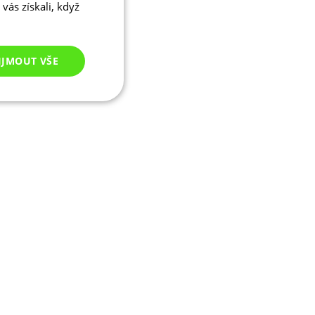
vás získali, když
IJMOUT VŠE
Nezařazené
cookies
ezařazené cookies
 správa účtu. Webové
ikaci zařízení, která
ala používání a