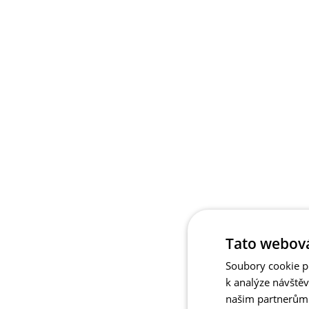
Tato webová
Soubory cookie po
k analýze návště
našim partnerům v