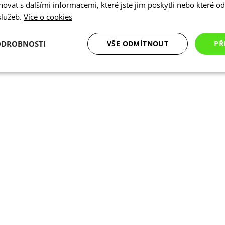
vat s dalšími informacemi, které jste jim poskytli nebo které od 
 služeb.
Více o cookies
ODROBNOSTI
VŠE ODMÍTNOUT
PŘ
é
Analytické
Marketingové
Funkční cookies
cookies
cookies
ookies
Analytické cookies
Marketingové cookies
Funkční cookies
N
ry cookie umožňují základní funkce webových stránek, jako je přihlášení uživatele a
zbytně nutných souborů cookie správně používat.
Poskytovatel
/
Vyprší
Popis
Doména
.kalas.cz
4 týdny 2
Tento cookie se používá k jedinečné identif
dny
mají přístup k webové stránce, aby sledov