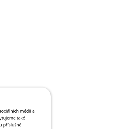
ociálních médií a
kytujeme také
u příslušné