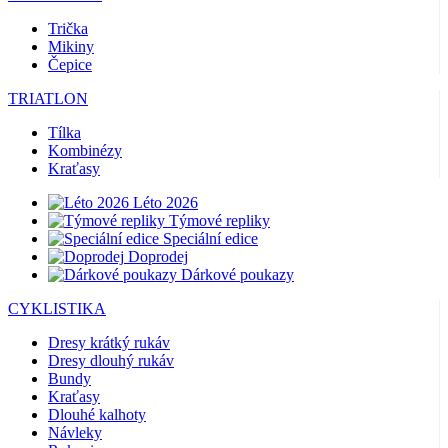
Trička
Mikiny
Čepice
TRIATLON
Tílka
Kombinézy
Kraťasy
Léto 2026
Týmové repliky
Speciální edice
Doprodej
Dárkové poukazy
CYKLISTIKA
Dresy krátký rukáv
Dresy dlouhý rukáv
Bundy
Kraťasy
Dlouhé kalhoty
Návleky