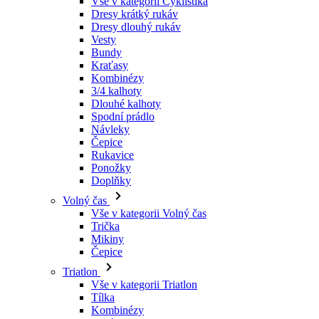
Kraťasy
Kombinézy
3/4 kalhoty
Dlouhé kalhoty
Spodní prádlo
Návleky
Čepice
Rukavice
Ponožky
Doplňky
Volný čas
Vše v kategorii Volný čas
Trička
Mikiny
Čepice
Triatlon
Vše v kategorii Triatlon
Tílka
Kombinézy
Kraťasy
Léto 2026
Týmové repliky
Speciální edice
Doprodej