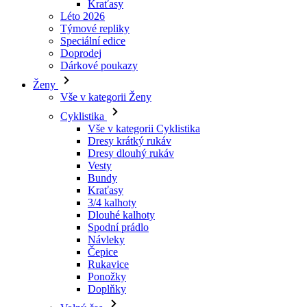
Dárkové poukazy
Ženy
Vše v kategorii Ženy
Cyklistika
Vše v kategorii Cyklistika
Dresy krátký rukáv
Dresy dlouhý rukáv
Vesty
Bundy
Kraťasy
3/4 kalhoty
Dlouhé kalhoty
Spodní prádlo
Návleky
Čepice
Rukavice
Ponožky
Doplňky
Volný čas
Vše v kategorii Volný čas
Trička
Mikiny
Čepice