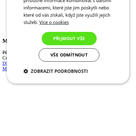
příslušné informace kombinovat s dalšími
Léto
informacemi, které jste jim poskytli nebo
MOTION Z4 | Dres | Sky Blue | JUNIOR
které od vás získali, když jste využili jejich
služeb.
Více o cookies
Původní cena
1 290 Kč
Cena
1 161 Kč
DETAIL
PŘIJMOUT VŠE
MOTION Z4 | Dres | Imperial Red | JUNIOR
VŠE ODMÍTNOUT
ZOBRAZIT PODROBNOSTI
Nezbytně nutné
Analytické
cookies
cookies
Marketingové
Funkční cookies
cookies