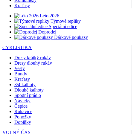
Kombinézy
Kraťasy
Léto 2026
Týmové repliky
Speciální edice
Doprodej
Dárkové poukazy
CYKLISTIKA
Dresy krátký rukáv
Dresy dlouhý rukáv
Vesty
Bundy
Kraťasy
3/4 kalhoty
Dlouhé kalhoty
Spodní prádlo
Návleky
Čepice
Rukavice
Ponožky
Doplňky
VOLNÝ ČAS