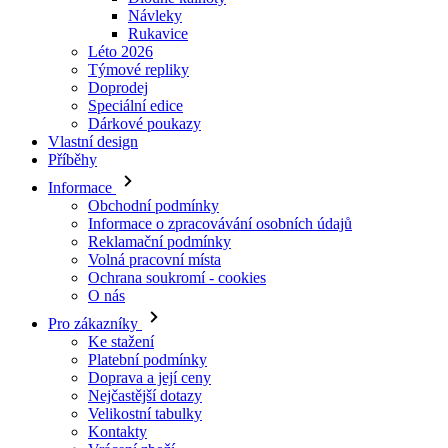
Doprodej
Speciální edice
Dárkové poukazy
Vlastní design
Příběhy
Informace
Obchodní podmínky
Informace o zpracovávání osobních údajů
Reklamační podmínky
Volná pracovní místa
Ochrana soukromí - cookies
O nás
Pro zákazníky
Ke stažení
Platební podmínky
Doprava a její ceny
Nejčastější dotazy
Velikostní tabulky
Kontakty
Vrácení zboží
Přihlásit se