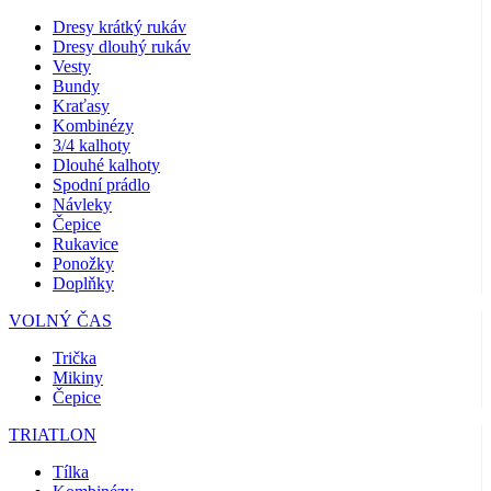
Dresy krátký rukáv
Dresy dlouhý rukáv
Vesty
Bundy
Kraťasy
Kombinézy
3/4 kalhoty
Dlouhé kalhoty
Spodní prádlo
Návleky
Čepice
Rukavice
Ponožky
Doplňky
VOLNÝ ČAS
Trička
Mikiny
Čepice
TRIATLON
Tílka