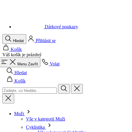
Dárkové poukazy
Přihlásit se
Hledat
Košík
Váš košík je prázdný
Volat
Menu
Zavřít
Hledat
Košík
Muži
Vše v kategorii Muži
Cyklistika
Vše v kategorii Cyklistika
Dresy krátký rukáv
Dresy dlouhý rukáv
Vesty
Bundy