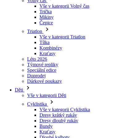
Triatlon
Vše v kategorii Triatlon
Tílka
Kombinézy
Kraťasy
Léto 2026
Týmové repliky
Speciální edice
Doprodej
Dárkové poukazy
Děti
Vše v kategorii Děti
Cyklistika
Vše v kategorii Cyklistika
Dresy krátký rukáv
Dresy dlouhý rukáv
Bundy
Kraťasy
Dlouhé kalhoty
Návleky
Rukavice
Léto 2026
Týmové repliky