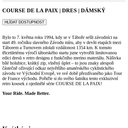
li_gc
5 měsíců
Pou
LinkedIn
4 týdny
ukl
Bylo to 7. května roku 1994, kdy se v Táboře sešli závodníci na
Corporation
sou
.linkedin.com
start 49. ročníku slavného Závodu míru, aby v devíti etapách mezi
hos
Táborem a Turnovem zdolali vzdálonost 1354 km. K tomuto
pou
třicetiletému výročí táborského startu jsme vytvořili limitovanou
coo
jin
edici dresů v retro designu z funkčního merino materiálu. Nášivka
pod
bílé holubice, krátký zip, vlněný úplet – to jsou znaky alespoň
úče
částečně oživující odkaz největšího amatérského cyklistického
ipCountry
www.kalas.cz
1 rok
Pou
závodu ve Východní Evropě, ve své době přezdívaného jako Tour
ukl
de France východu. Pořiďte si do svého šatníku tento exkluzivní
uži
retro kousek z ojedinělé série COURSE DE LA PAIX!
zák
IP 
usn
Your Ride. Made Better.
lok
tra
slu
PHPSESSID
Zavřením
Coo
PHP.net
prohlížeče
gen
www.kalas.cz
apl
zal
Krátký zip
jaz
Tot
uni
Při výrobě jsme použili krátký robustní zip, který dodává dresu
ide
pou
stylový nádech retra.
udr