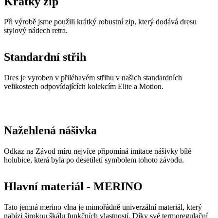
pr
rela
Standardní střih
uži
Obv
jed
ná
Dres je vyroben v přiléhavém střihu v našich standardních
vyg
velikostech odpovídajících kolekcím Elite a Motion.
čísl
pou
být
pro
ale
pří
Nažehlená nášivka
udr
při
sta
Odkaz na Závod míru nejvíce připomíná imitace nášivky bílé
mez
str
holubice, která byla po desetiletí symbolem tohoto závodu.
CookieScriptConsent
5 měsíců
Ten
CookieScript
4 týdny
coo
.kalas.cz
Hlavní materiál - MERINO
pou
Coo
Scr
zap
Tato jemná merino vlna je mimořádně univerzální materiál, který
pře
nabízí širokou škálu funkčních vlastností. Díky své termoregulační
sou
schopnosti vytváří na těle ideální mikroklima, což umožňuje udržet
sou
teplo v zimě a chlad v létě. Zároveň dokáže účinně odvádět pot a
coo
náv
zachovává si přitom suchost a termoregulační funkci. Vlna je také
Je 
antibakteriální, chrání před UV zářením a je přirozeně elastická díky
ban
struktuře svých vláken, která se mohou natáhnout až o 30% a vrátit