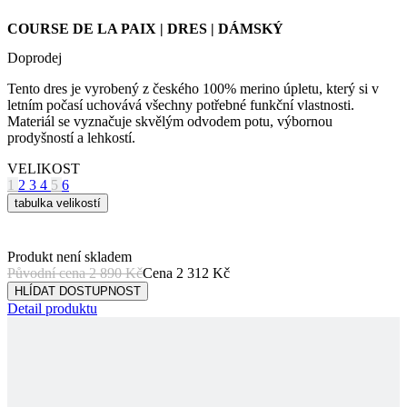
we
Tento dres je vyrobený z českého 100% merino úpletu, který si v
str
letním počasí uchovává všechny potřebné funkční vlastnosti.
sle
Materiál se vyznačuje skvělým odvodem potu, výbornou
pou
prodyšností a lehkostí.
zlep
uži
zku
VELIKOST
1
2
3
4
5
6
laravel_session
1 den
Int
Laravel LLC
pou
www.kalas.cz
tabulka velikostí
lar
k id
ins
pro
Produkt není skladem
Google
Původní cena
2 890 Kč
Cena
2 312 Kč
Privacy Policy
_ga_LNVEC3WE5Q
.kalas.cz
1 rok 1
HLÍDAT DOSTUPNOST
měsíc
Detail produktu
__cf_bm
29 minut
Ten
Cloudflare
49 sekund
coo
Inc.
pou
.heureka.group
roz
lid
To 
pří
byl
pod
pla
COURSE DE LA PAIX | DRES | DÁMSKÝ
o p
jeji
we
HLÍDAT DOSTUPNOST
str