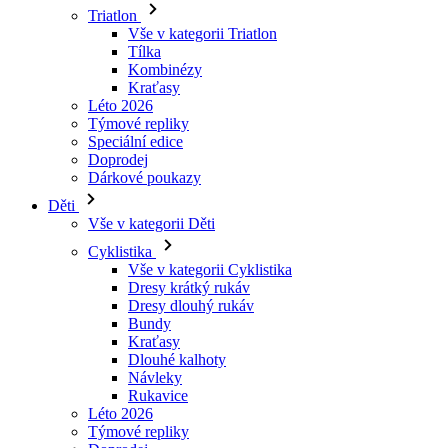
Kraťasy
Léto 2026
Týmové repliky
Speciální edice
Doprodej
Dárkové poukazy
Děti
Vše v kategorii Děti
Cyklistika
Vše v kategorii Cyklistika
Dresy krátký rukáv
Dresy dlouhý rukáv
Bundy
Kraťasy
Dlouhé kalhoty
Návleky
Rukavice
Léto 2026
Týmové repliky
Doprodej
Speciální edice
Dárkové poukazy
Vlastní design
Příběhy