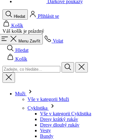
Váš košík je prázdný
Volat
Menu
Zavřít
Hledat
Košík
Muži
Vše v kategorii Muži
Cyklistika
Vše v kategorii Cyklistika
Dresy krátký rukáv
Dresy dlouhý rukáv
Vesty
Bundy
Kraťasy
Kombinézy
3/4 kalhoty
Dlouhé kalhoty
Spodní prádlo