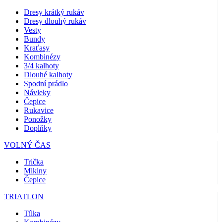
Dresy krátký rukáv
Dresy dlouhý rukáv
Vesty
Bundy
Kraťasy
Kombinézy
3/4 kalhoty
Dlouhé kalhoty
Spodní prádlo
Návleky
Čepice
Rukavice
Ponožky
Doplňky
VOLNÝ ČAS
Trička
Mikiny
Čepice
TRIATLON
Tílka