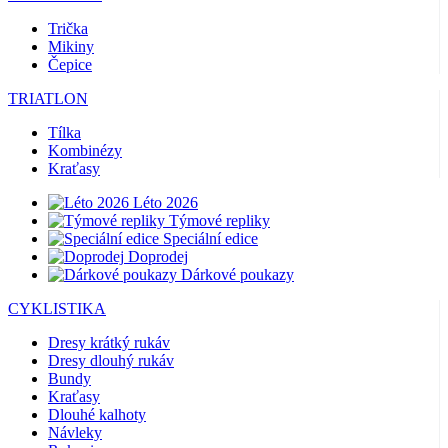
Trička
Mikiny
Čepice
TRIATLON
Tílka
Kombinézy
Kraťasy
Léto 2026
Týmové repliky
Speciální edice
Doprodej
Dárkové poukazy
CYKLISTIKA
Dresy krátký rukáv
Dresy dlouhý rukáv
Bundy
Kraťasy
Dlouhé kalhoty
Návleky