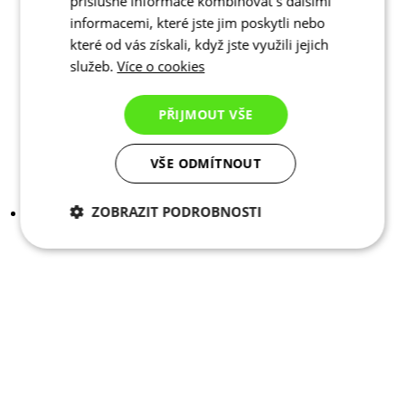
příslušné informace kombinovat s dalšími
informacemi, které jste jim poskytli nebo
které od vás získali, když jste využili jejich
služeb.
Více o cookies
PŘIJMOUT VŠE
VŠE ODMÍTNOUT
ZOBRAZIT PODROBNOSTI
Nezbytně nutné
Analytické
cookies
cookies
Marketingové
Funkční cookies
cookies