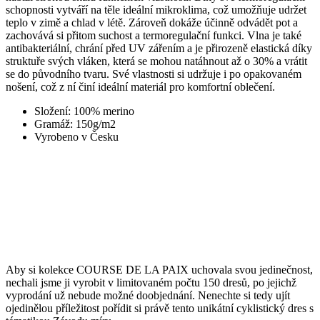
Coo
Scr
se do původního tvaru. Své vlastnosti si udržuje i po opakovaném
fun
nošení, což z ní činí ideální materiál pro komfortní oblečení.
spr
Složení: 100% merino
gp_s
.kalas.cz
1 rok 1
Tat
Gramáž: 150g/m2
měsíc
pou
spr
Vyrobeno v Česku
sle
uži
nap
we
str
obv
zac
uži
sta
pož
str
VISITOR_PRIVACY_METADATA
5 měsíců
Ten
YouTube
Aby si kolekce COURSE DE LA PAIX uchovala svou jedinečnost,
4 týdny
coo
.youtube.com
nechali jsme ji vyrobit v limitovaném počtu 150 dresů, po jejichž
ukl
sou
vyprodání už nebude možné doobjednání. Nenechte si tedy ujít
uži
ojedinělou příležitost pořídit si právě tento unikátní cyklistický dres s
vol
tématikou Závodu míru.
sou
jeji
s w
Zaz
úda
sou