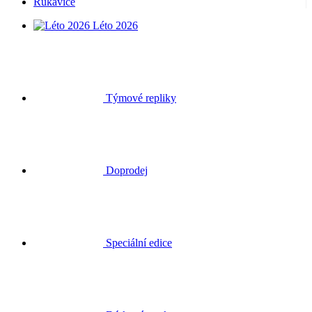
Rukavice
Léto 2026
Týmové repliky
Doprodej
Speciální edice
Dárkové poukazy
Přihlásit se
Hledat
Košík