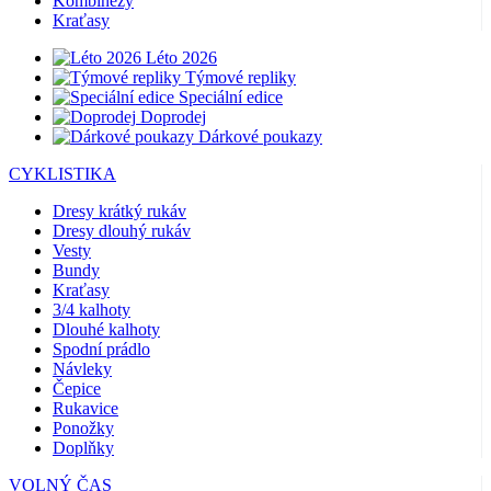
Kombinézy
Kraťasy
Léto 2026
Týmové repliky
Speciální edice
Doprodej
Dárkové poukazy
CYKLISTIKA
Dresy krátký rukáv
Dresy dlouhý rukáv
Vesty
Bundy
Kraťasy
3/4 kalhoty
Dlouhé kalhoty
Spodní prádlo
Návleky
Čepice
Rukavice
Ponožky
Doplňky
VOLNÝ ČAS