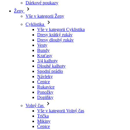
Vše v kategorii Cyklistika
Dresy krátký rukáv
Dresy dlouhý rukáv
Vesty
Bundy
Kraťasy
3/4 kalhoty
Dlouhé kalhoty
Spodní prádlo
Návleky
Čepice
Rukavice
Ponožky
Doplňky
Volný čas
Vše v kategorii Volný čas
Trička
Mikiny
Čepice
Triatlon
Vše v kategorii Triatlon
Tílka
Kombinézy