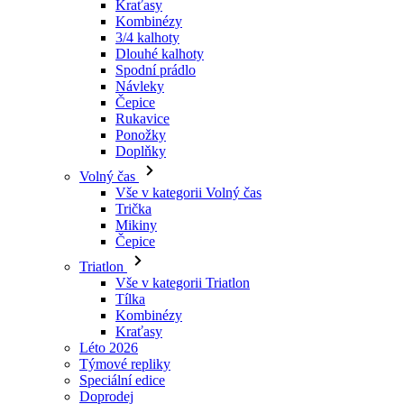
Návleky
Čepice
Rukavice
Ponožky
Doplňky
Volný čas
Vše v kategorii Volný čas
Trička
Mikiny
Čepice
Triatlon
Vše v kategorii Triatlon
Tílka
Kombinézy
Kraťasy
Léto 2026
Týmové repliky
Speciální edice
Doprodej
Dárkové poukazy
Ženy
Vše v kategorii Ženy
Cyklistika