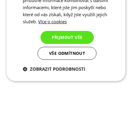
příslušné informace kombinovat s dalšími
informacemi, které jste jim poskytli nebo
které od vás získali, když jste využili jejich
služeb.
Více o cookies
PŘIJMOUT VŠE
VŠE ODMÍTNOUT
ZOBRAZIT PODROBNOSTI
Nezbytně nutné
Analytické
cookies
cookies
Marketingové
Funkční cookies
cookies