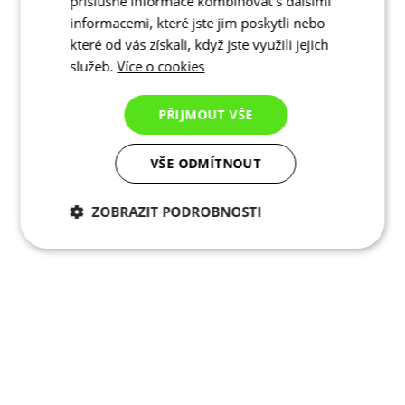
příslušné informace kombinovat s dalšími
informacemi, které jste jim poskytli nebo
které od vás získali, když jste využili jejich
služeb.
Více o cookies
PŘIJMOUT VŠE
VŠE ODMÍTNOUT
ZOBRAZIT PODROBNOSTI
Nezbytně nutné
Analytické
cookies
cookies
Marketingové
Funkční cookies
cookies