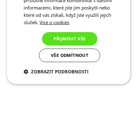
příslušné informace kombinovat s dalšími
informacemi, které jste jim poskytli nebo
které od vás získali, když jste využili jejich
služeb.
Více o cookies
PŘIJMOUT VŠE
VŠE ODMÍTNOUT
ZOBRAZIT PODROBNOSTI
Nezbytně nutné
Analytické
cookies
cookies
Marketingové
Funkční cookies
cookies