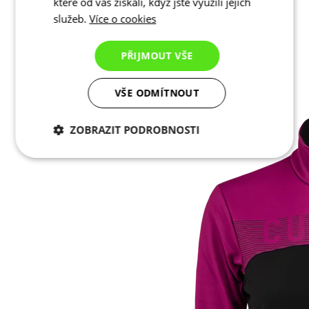
které od vás získali, když jste využili jejich
služeb.
Více o cookies
PŘIJMOUT VŠE
VŠE ODMÍTNOUT
ZOBRAZIT PODROBNOSTI
Nezbytně nutné
Analytické
cookies
cookies
Marketingové
Funkční cookies
cookies
Nezařazené cookies