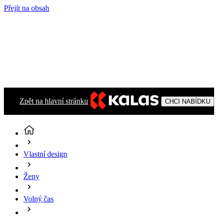
Přejít na obsah
Zpět na hlavní stránku
CHCI NABÍDKU
Vlastní design
Ženy
Volný čas