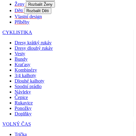
Coo
Ženy
Rozbalit Ženy
Scr
fun
Děti
Rozbalit Děti
spr
Vlastní design
Příběhy
gp_s
.kalas.cz
1 rok 1
Tat
měsíc
pou
spr
CYKLISTIKA
sle
uži
Dresy krátký rukáv
nap
Dresy dlouhý rukáv
we
str
Vesty
obv
Bundy
zac
Kraťasy
uži
sta
Kombinézy
pož
3/4 kalhoty
str
Dlouhé kalhoty
Spodní prádlo
VISITOR_PRIVACY_METADATA
5 měsíců
Ten
YouTube
4 týdny
coo
.youtube.com
Návleky
ukl
Čepice
sou
Rukavice
uži
vol
Ponožky
sou
Doplňky
jeji
s w
VOLNÝ ČAS
Zaz
úda
sou
Trička