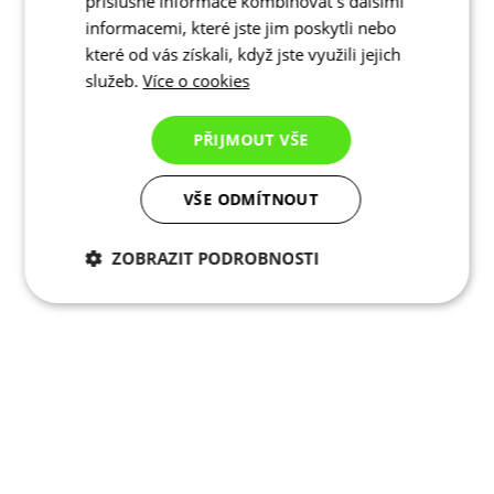
příslušné informace kombinovat s dalšími
informacemi, které jste jim poskytli nebo
které od vás získali, když jste využili jejich
služeb.
Více o cookies
PŘIJMOUT VŠE
VŠE ODMÍTNOUT
ZOBRAZIT PODROBNOSTI
Nezbytně nutné
Analytické
cookies
cookies
Marketingové
Funkční cookies
cookies