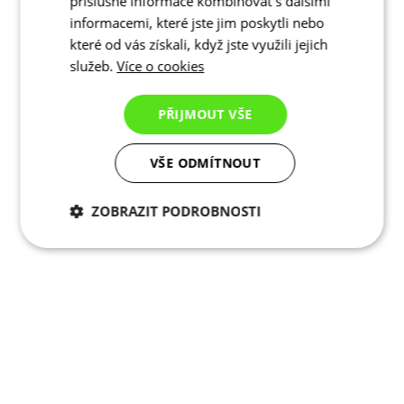
příslušné informace kombinovat s dalšími
informacemi, které jste jim poskytli nebo
které od vás získali, když jste využili jejich
služeb.
Více o cookies
PŘIJMOUT VŠE
VŠE ODMÍTNOUT
ZOBRAZIT PODROBNOSTI
Nezbytně nutné
Analytické
cookies
cookies
Marketingové
Funkční cookies
cookies