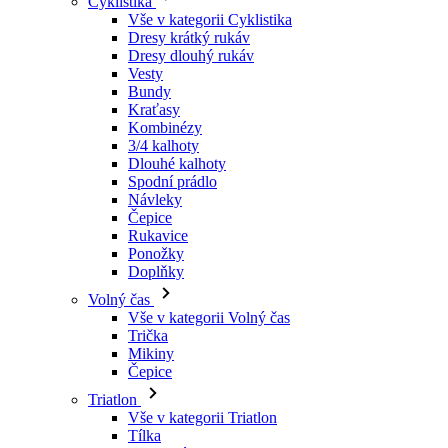
Cyklistika
Vše v kategorii Cyklistika
Dresy krátký rukáv
Dresy dlouhý rukáv
Vesty
Bundy
Kraťasy
Kombinézy
3/4 kalhoty
Dlouhé kalhoty
Spodní prádlo
Návleky
Čepice
Rukavice
Ponožky
Doplňky
Volný čas
Vše v kategorii Volný čas
Trička
Mikiny
Čepice
Triatlon
Vše v kategorii Triatlon
Tílka