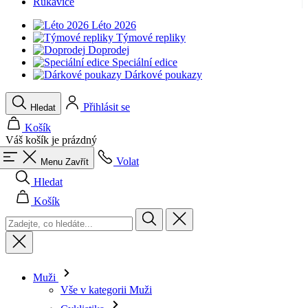
Rukavice
Léto 2026
Týmové repliky
Doprodej
Speciální edice
Dárkové poukazy
Přihlásit se
Hledat
Košík
Váš košík je prázdný
Volat
Menu
Zavřít
Hledat
Košík
Muži
Vše v kategorii Muži