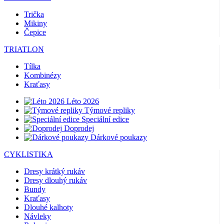
Trička
Mikiny
Čepice
TRIATLON
Tílka
Kombinézy
Kraťasy
Léto 2026
Týmové repliky
Speciální edice
Doprodej
Dárkové poukazy
CYKLISTIKA
Dresy krátký rukáv
Dresy dlouhý rukáv
Bundy
Kraťasy
Dlouhé kalhoty
Návleky