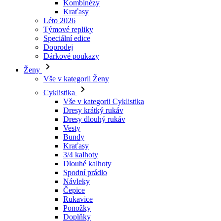
Kombinézy
Kraťasy
Léto 2026
Týmové repliky
Speciální edice
Doprodej
Dárkové poukazy
Ženy
Vše v kategorii Ženy
Cyklistika
Vše v kategorii Cyklistika
Dresy krátký rukáv
Dresy dlouhý rukáv
Vesty
Bundy
Kraťasy
3/4 kalhoty
Dlouhé kalhoty
Spodní prádlo
Návleky
Čepice
Rukavice
Ponožky
Doplňky