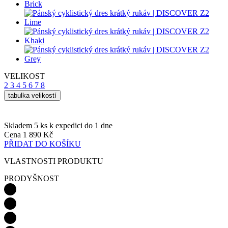
VELIKOST
2
3
4
5
6
7
8
tabulka velikostí
Skladem 5 ks
k expedici do 1 dne
Cena
1 890 Kč
PŘIDAT DO KOŠÍKU
VLASTNOSTI PRODUKTU
PRODYŠNOST