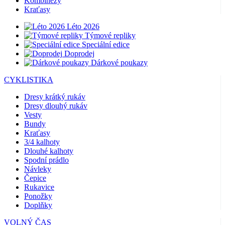
Kombinézy
Kraťasy
Léto 2026
Týmové repliky
Speciální edice
Doprodej
Dárkové poukazy
CYKLISTIKA
Dresy krátký rukáv
Dresy dlouhý rukáv
Vesty
Bundy
Kraťasy
3/4 kalhoty
Dlouhé kalhoty
Spodní prádlo
Návleky
Čepice
Rukavice
Ponožky
Doplňky
VOLNÝ ČAS