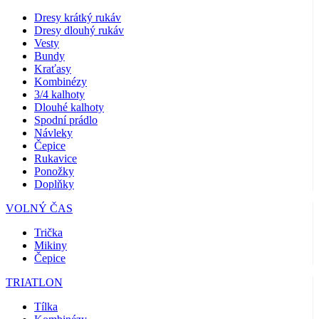
Dresy krátký rukáv
Dresy dlouhý rukáv
Vesty
Bundy
Kraťasy
Kombinézy
3/4 kalhoty
Dlouhé kalhoty
Spodní prádlo
Návleky
Čepice
Rukavice
Ponožky
Doplňky
VOLNÝ ČAS
Trička
Mikiny
Čepice
TRIATLON
Tílka