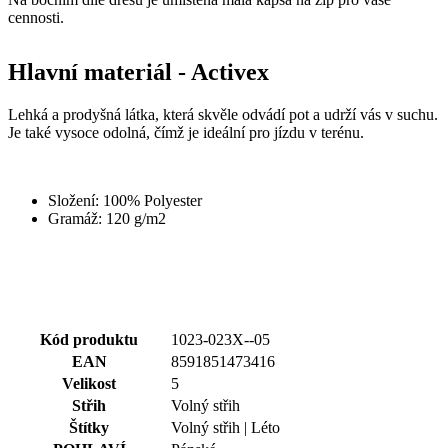
cennosti.
Hlavní materiál - Activex
Lehká a prodyšná látka, která skvěle odvádí pot a udrží vás v suchu.
Je také vysoce odolná, čímž je ideální pro jízdu v terénu.
Složení: 100% Polyester
Gramáž: 120 g/m2
Kód produktu
1023-023X--05
EAN
8591851473416
Velikost
5
Střih
Volný střih
Štítky
Volný střih | Léto