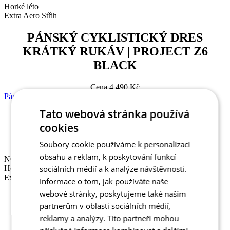
Horké léto
Extra Aero Střih
PÁNSKÝ CYKLISTICKÝ DRES
KRÁTKÝ RUKÁV | PROJECT Z6
BLACK
Cena
4 490 Kč
Pánský cyklistický dres krátký rukáv | PROJECT Z6 White
Tato webová stránka používá
NOVINKA
cookies
Horké léto
Extra Aero Střih
Soubory cookie používáme k personalizaci
obsahu a reklam, k poskytování funkcí
NOVINKA
Horké léto
sociálních médií a k analýze návštěvnosti.
Extra Aero Střih
Informace o tom, jak používáte naše
webové stránky, poskytujeme také našim
PÁNSKÝ CYKLISTICKÝ DRES
partnerům v oblasti sociálních médií,
KRÁTKÝ RUKÁV | PROJECT Z6
reklamy a analýzy. Tito partneři mohou
WHITE