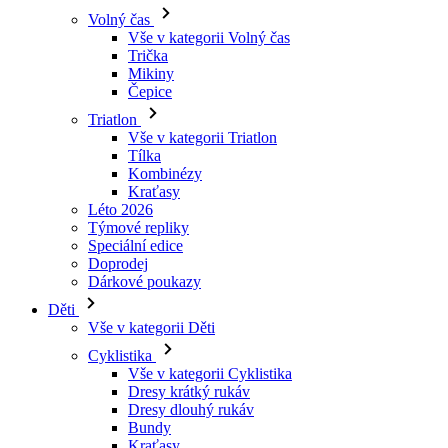
Volný čas
Vše v kategorii Volný čas
Trička
Mikiny
Čepice
Triatlon
Vše v kategorii Triatlon
Tílka
Kombinézy
Kraťasy
Léto 2026
Týmové repliky
Speciální edice
Doprodej
Dárkové poukazy
Děti
Vše v kategorii Děti
Cyklistika
Vše v kategorii Cyklistika
Dresy krátký rukáv
Dresy dlouhý rukáv
Bundy
Kraťasy