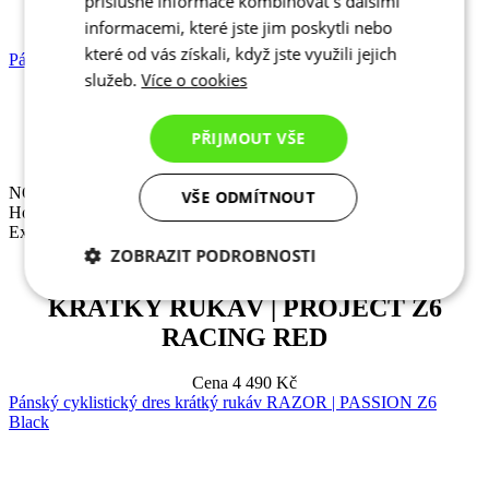
příslušné informace kombinovat s dalšími
informacemi, které jste jim poskytli nebo
Cena
4 490 Kč
které od vás získali, když jste využili jejich
Pánský cyklistický dres krátký rukáv | PROJECT Z6 Racing Red
služeb.
Více o cookies
NOVINKA
Horké léto
PŘIJMOUT VŠE
Extra Aero Střih
NOVINKA
VŠE ODMÍTNOUT
Horké léto
Extra Aero Střih
ZOBRAZIT PODROBNOSTI
PÁNSKÝ CYKLISTICKÝ DRES
Nezbytně nutné
Analytické
KRÁTKÝ RUKÁV | PROJECT Z6
cookies
cookies
RACING RED
Cena
4 490 Kč
Pánský cyklistický dres krátký rukáv RAZOR | PASSION Z6
Marketingové
Funkční cookies
cookies
Black
NOVINKA