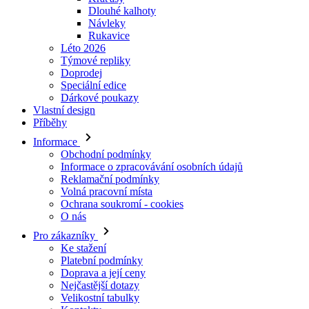
Dlouhé kalhoty
Návleky
Rukavice
Léto 2026
Týmové repliky
Doprodej
Speciální edice
Dárkové poukazy
Vlastní design
Příběhy
Informace
Obchodní podmínky
Informace o zpracovávání osobních údajů
Reklamační podmínky
Volná pracovní místa
Ochrana soukromí - cookies
O nás
Pro zákazníky
Ke stažení
Platební podmínky
Doprava a její ceny
Nejčastější dotazy
Velikostní tabulky