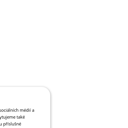
ociálních médií a
kytujeme také
u příslušné