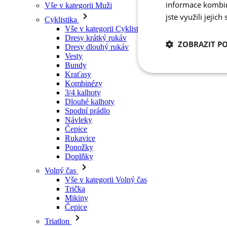
informace kombino
Vše v kategorii Muži
jste využili jejich
Cyklistika
Vše v kategorii Cyklistika
Dresy krátký rukáv
ZOBRAZIT P
Dresy dlouhý rukáv
Vesty
Bundy
Kraťasy
Nezbytně nutn
cookies
Kombinézy
3/4 kalhoty
Dlouhé kalhoty
Spodní prádlo
Návleky
Čepice
Rukavice
Ponožky
Nezbytně nutné c
Doplňky
Volný čas
Nezbytně nutné soubo
Vše v kategorii Volný čas
stránky nelze bez ne
Trička
Mikiny
Název
Čepice
udid
Triatlon