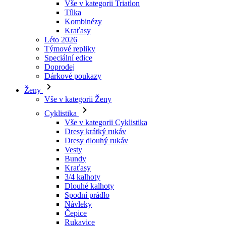
Vše v kategorii Triatlon
Tílka
laravel_session
Kombinézy
Kraťasy
Léto 2026
_ga_LNVEC3WE5Q
Týmové repliky
Speciální edice
__cf_bm
Doprodej
Dárkové poukazy
Ženy
li_gc
Vše v kategorii Ženy
Cyklistika
Vše v kategorii Cyklistika
ipCountry
Dresy krátký rukáv
Dresy dlouhý rukáv
PHPSESSID
Vesty
Bundy
Kraťasy
3/4 kalhoty
Dlouhé kalhoty
Spodní prádlo
CookieScriptConse
Návleky
Čepice
Rukavice