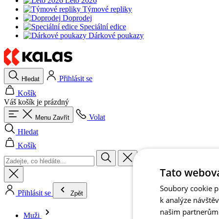
Léto 2026
Týmové repliky
Doprodej
Speciální edice
Dárkové poukazy
Přihlásit se
Hledat
Košík
Váš košík je prázdný
Volat
Menu
Zavřít
Hledat
Košík
Tato webová
Soubory cookie po
Přihlásit se
Zpět
k analýze návště
našim partnerům v
Muži