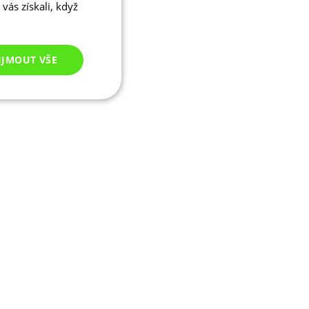
vás získali, když
IJMOUT VŠE
Nezařazené
cookies
ezařazené cookies
 správa účtu. Webové
ikaci zařízení, která
ala používání a