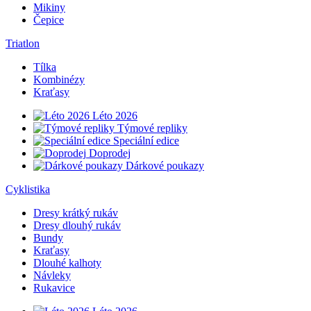
Mikiny
Čepice
Triatlon
Tílka
Kombinézy
Kraťasy
Léto 2026
Týmové repliky
Speciální edice
Doprodej
Dárkové poukazy
Cyklistika
Dresy krátký rukáv
Dresy dlouhý rukáv
Bundy
Kraťasy
Dlouhé kalhoty
Návleky
Rukavice