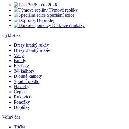
Léto 2026
Týmové repliky
Speciální edice
Doprodej
Dárkové poukazy
Cyklistika
Dresy krátký rukáv
Dresy dlouhý rukáv
Vesty
Bundy
Kraťasy
3/4 kalhoty
Dlouhé kalhoty
Spodní prádlo
Návleky
Čepice
Rukavice
Ponožky
Doplňky
Volný čas
Trička