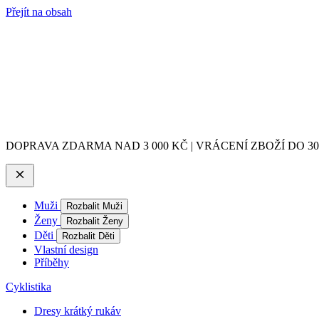
Přejít na obsah
DOPRAVA ZDARMA NAD 3 000 KČ | VRÁCENÍ ZBOŽÍ DO 3
Muži
Rozbalit Muži
Ženy
Rozbalit Ženy
Děti
Rozbalit Děti
Vlastní design
Příběhy
Cyklistika
Dresy krátký rukáv