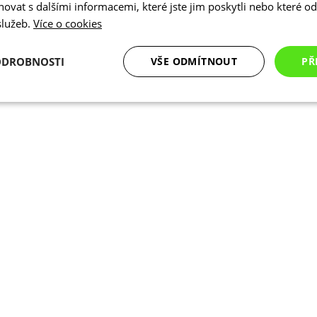
vat s dalšími informacemi, které jste jim poskytli nebo které od 
 služeb.
Více o cookies
ODROBNOSTI
VŠE ODMÍTNOUT
PŘ
é
Analytické
Marketingové
Funkční cookies
cookies
cookies
ookies
Analytické cookies
Marketingové cookies
Funkční cookies
N
ry cookie umožňují základní funkce webových stránek, jako je přihlášení uživatele a
zbytně nutných souborů cookie správně používat.
Poskytovatel
/
Vyprší
Popis
Doména
.kalas.cz
4 týdny 2
Tento cookie se používá k jedinečné identif
dny
mají přístup k webové stránce, aby sledov