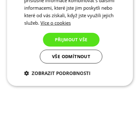
příslušné informace kombinovat s dalšími
informacemi, které jste jim poskytli nebo
které od vás získali, když jste využili jejich
služeb.
Více o cookies
PŘIJMOUT VŠE
VŠE ODMÍTNOUT
ZOBRAZIT PODROBNOSTI
Nezbytně nutné
Analytické
cookies
cookies
Marketingové
Funkční cookies
cookies