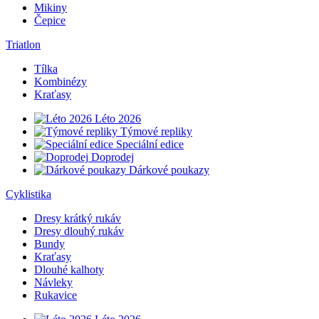
Mikiny
Čepice
Triatlon
Tílka
Kombinézy
Kraťasy
Léto 2026
Týmové repliky
Speciální edice
Doprodej
Dárkové poukazy
Cyklistika
Dresy krátký rukáv
Dresy dlouhý rukáv
Bundy
Kraťasy
Dlouhé kalhoty
Návleky
Rukavice