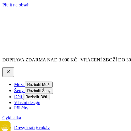
Přejít na obsah
DOPRAVA ZDARMA NAD 3 000 KČ | VRÁCENÍ ZBOŽÍ DO 3
Muži
Rozbalit Muži
Ženy
Rozbalit Ženy
Děti
Rozbalit Děti
Vlastní design
Příběhy
Cyklistika
Dresy krátký rukáv