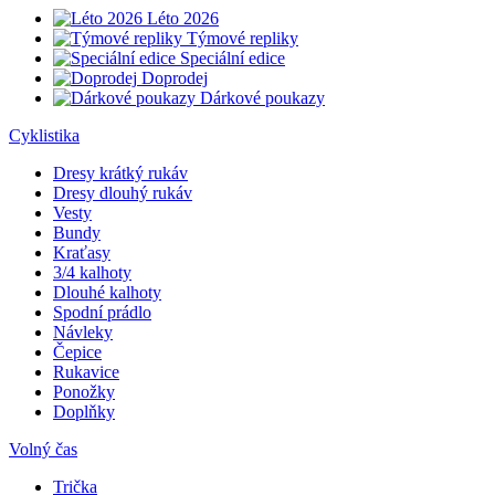
Léto 2026
Týmové repliky
Speciální edice
Doprodej
Dárkové poukazy
Cyklistika
Dresy krátký rukáv
Dresy dlouhý rukáv
Vesty
Bundy
Kraťasy
3/4 kalhoty
Dlouhé kalhoty
Spodní prádlo
Návleky
Čepice
Rukavice
Ponožky
Doplňky
Volný čas
Trička