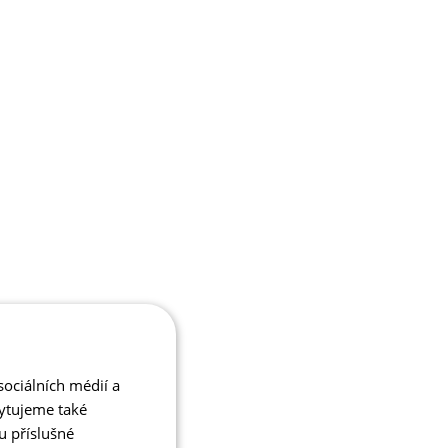
ociálních médií a
kytujeme také
u příslušné