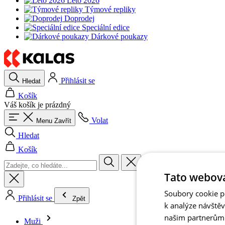
Léto 2026
Týmové repliky
Doprodej
Speciální edice
Dárkové poukazy
Přihlásit se
Hledat
Košík
Váš košík je prázdný
Volat
Menu
Zavřít
Hledat
Košík
Tato webová
Soubory cookie po
Přihlásit se
Zpět
k analýze návště
našim partnerům v
Muži