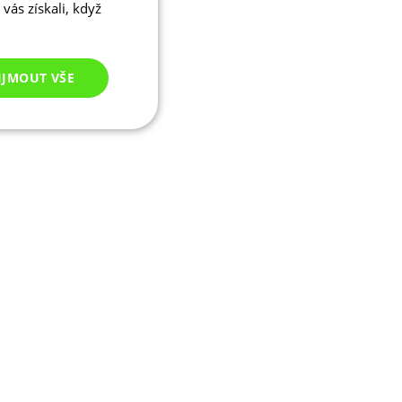
vás získali, když
IJMOUT VŠE
Nezařazené
cookies
ezařazené cookies
 správa účtu. Webové
ikaci zařízení, která
ala používání a