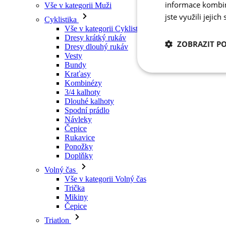
informace kombino
Vše v kategorii Muži
jste využili jejich
Cyklistika
Vše v kategorii Cyklistika
Dresy krátký rukáv
ZOBRAZIT P
Dresy dlouhý rukáv
Vesty
Bundy
Kraťasy
Nezbytně nutn
cookies
Kombinézy
3/4 kalhoty
Dlouhé kalhoty
Spodní prádlo
Návleky
Čepice
Rukavice
Ponožky
Nezbytně nutné c
Doplňky
Volný čas
Nezbytně nutné soubo
Vše v kategorii Volný čas
stránky nelze bez ne
Trička
Mikiny
Název
Čepice
udid
Triatlon