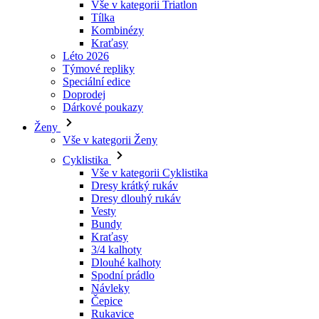
Vše v kategorii Triatlon
Tílka
laravel_session
Kombinézy
Kraťasy
Léto 2026
_ga_LNVEC3WE5Q
Týmové repliky
Speciální edice
__cf_bm
Doprodej
Dárkové poukazy
Ženy
li_gc
Vše v kategorii Ženy
Cyklistika
Vše v kategorii Cyklistika
ipCountry
Dresy krátký rukáv
Dresy dlouhý rukáv
PHPSESSID
Vesty
Bundy
Kraťasy
3/4 kalhoty
Dlouhé kalhoty
Spodní prádlo
CookieScriptConse
Návleky
Čepice
Rukavice