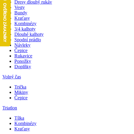
Dresy dlouhý rukáv
Vesty
Bundy
Kraťasy
Kombinézy
3/4 kalhoty
Dlouhé kalhoty
Spodní prádlo
Návleky
Čepice
Rukavice
Ponožky
Doplňky
Volný čas
Trička
Mikiny
Čepice
Triatlon
Tílka
Kombinézy
Kraťasy