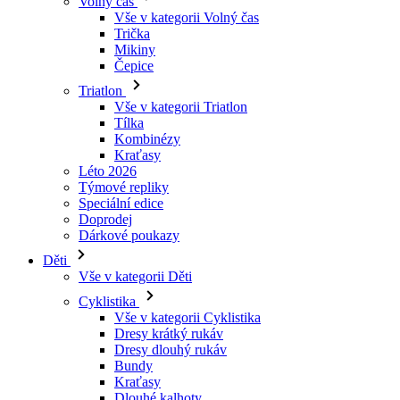
Triatlon
Vše v kategorii Triatlon
Tílka
Kombinézy
Kraťasy
Léto 2026
Týmové repliky
Speciální edice
Doprodej
Dárkové poukazy
Děti
Vše v kategorii Děti
Cyklistika
Vše v kategorii Cyklistika
Dresy krátký rukáv
Dresy dlouhý rukáv
Bundy
Kraťasy
Dlouhé kalhoty
Návleky
Rukavice
Léto 2026
Týmové repliky