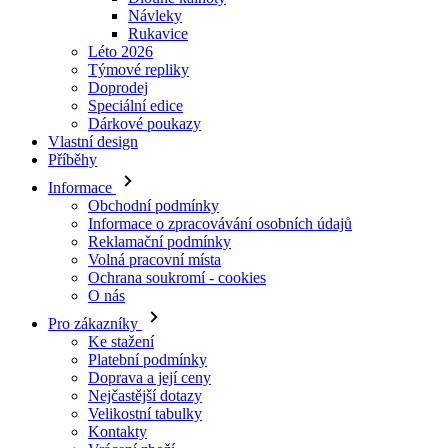
Doprodej
Speciální edice
Dárkové poukazy
Vlastní design
Příběhy
Informace
Obchodní podmínky
Informace o zpracovávání osobních údajů
Reklamační podmínky
Volná pracovní místa
Ochrana soukromí - cookies
O nás
Pro zákazníky
Ke stažení
Platební podmínky
Doprava a její ceny
Nejčastější dotazy
Velikostní tabulky
Kontakty
Vrácení zboží
Přihlásit se