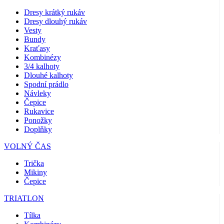
Dresy krátký rukáv
Dresy dlouhý rukáv
Vesty
Bundy
Kraťasy
Kombinézy
3/4 kalhoty
Dlouhé kalhoty
Spodní prádlo
Návleky
Čepice
Rukavice
Ponožky
Doplňky
VOLNÝ ČAS
Trička
Mikiny
Čepice
TRIATLON
Tílka