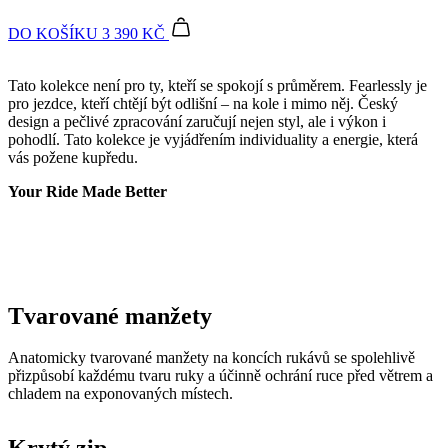
náv
pro jezdce, kteří chtějí být odlišní – na kole i mimo něj. Český
růz
zás
design a pečlivé zpracování zaručují nejen styl, ale i výkon i
och
pohodlí. Tato kolekce je vyjádřením individuality a energie, která
oso
vás požene kupředu.
úda
nas
kter
Your Ride Made Better
jeji
pre
bud
bud
sez
res
__cf_bm
29 minut
Ten
Cloudflare
Tvarované manžety
36 sekund
coo
Inc.
pou
.linkedin.com
roz
Anatomicky tvarované manžety na koncích rukávů se spolehlivě
lid
To 
přizpůsobí každému tvaru ruky a účinně ochrání ruce před větrem a
pří
chladem na exponovaných místech.
byl
pod
pla
o p
Krytý zip
jeji
we
str
Překrytý kostěný zip, který usnadní rozepínání a zapínání dresu
jednou rukou.