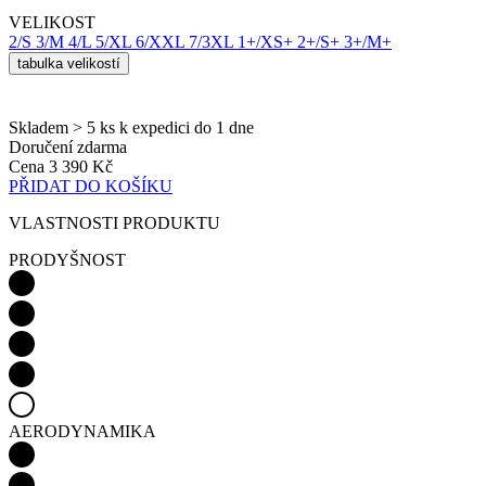
pr
rela
uži
Skladem > 5 ks
k expedici do 1 dne
Obv
Doručení zdarma
jed
Cena
3 390 Kč
ná
PŘIDAT DO KOŠÍKU
vyg
čísl
pou
VLASTNOSTI PRODUKTU
být
pro
PRODYŠNOST
ale
pří
udr
při
sta
mez
str
CookieScriptConsent
5 měsíců
Ten
CookieScript
4 týdny
coo
.kalas.cz
pou
Coo
AERODYNAMIKA
Scr
zap
pře
sou
sou
coo
náv
Je 
ban