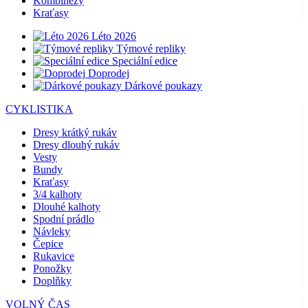
Kombinézy
Kraťasy
Léto 2026
Týmové repliky
Speciální edice
Doprodej
Dárkové poukazy
CYKLISTIKA
Dresy krátký rukáv
Dresy dlouhý rukáv
Vesty
Bundy
Kraťasy
3/4 kalhoty
Dlouhé kalhoty
Spodní prádlo
Návleky
Čepice
Rukavice
Ponožky
Doplňky
VOLNÝ ČAS