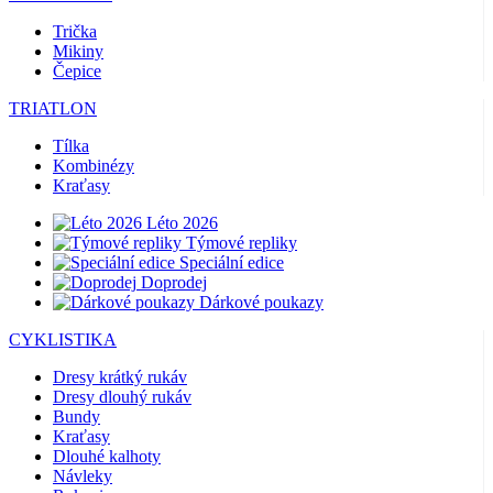
Trička
Mikiny
Čepice
TRIATLON
Tílka
Kombinézy
Kraťasy
Léto 2026
Týmové repliky
Speciální edice
Doprodej
Dárkové poukazy
CYKLISTIKA
Dresy krátký rukáv
Dresy dlouhý rukáv
Bundy
Kraťasy
Dlouhé kalhoty
Návleky