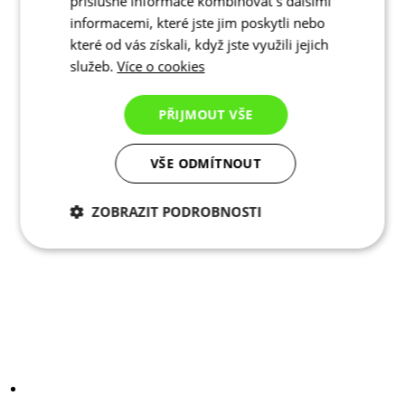
příslušné informace kombinovat s dalšími
informacemi, které jste jim poskytli nebo
které od vás získali, když jste využili jejich
služeb.
Více o cookies
PŘIJMOUT VŠE
VŠE ODMÍTNOUT
ZOBRAZIT PODROBNOSTI
Nezbytně nutné
Analytické
cookies
cookies
Marketingové
Funkční cookies
cookies