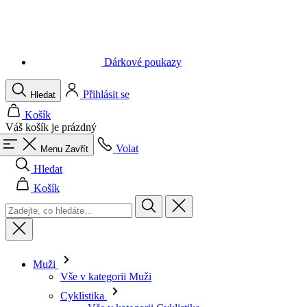
Dárkové poukazy
Přihlásit se
Hledat
Košík
Váš košík je prázdný
Volat
Menu
Zavřít
Hledat
Košík
Muži
Vše v kategorii Muži
Cyklistika
Vše v kategorii Cyklistika
Dresy krátký rukáv
Dresy dlouhý rukáv
Vesty
Bundy