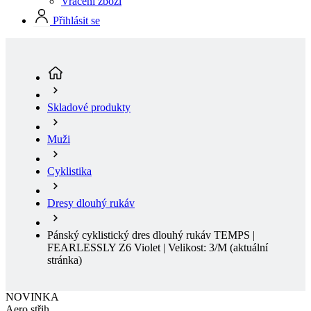
Skladové produkty
Muži
Cyklistika
Dresy dlouhý rukáv
Pánský cyklistický dres dlouhý rukáv TEMPS |
FEARLESSLY Z6 Violet | Velikost: 3/M
(aktuální
stránka)
NOVINKA
Aero střih
Speciální kolekce
NOVINKA
Aero střih
Doručení zdarma