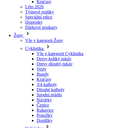
Dárkové poukazy
Ženy
Vše v kategorii Ženy
Cyklistika
Vše v kategorii Cyklistika
Dresy krátký rukáv
Dresy dlouhý rukáv
Vesty
Bundy
Kraťasy
3/4 kalhoty
Dlouhé kalhoty
Spodní prádlo
Návleky
Čepice
Rukavice
Ponožky
Doplňky
Volný čas
Vše v kategorii Volný čas
Trička
Mikiny
Čepice