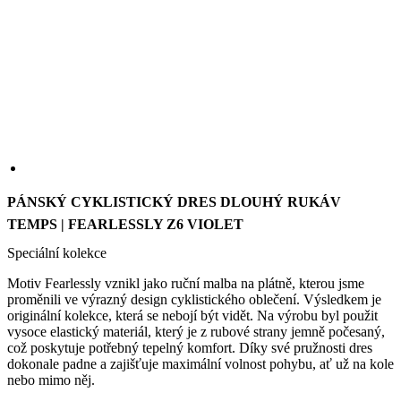
we
str
sle
pou
zlep
uži
zku
laravel_session
1 den
Int
Laravel LLC
pou
www.kalas.cz
PÁNSKÝ CYKLISTICKÝ DRES DLOUHÝ RUKÁV
lar
TEMPS | FEARLESSLY Z6 VIOLET
k id
ins
pro
Speciální kolekce
Google
Privacy Policy
_ga_LNVEC3WE5Q
.kalas.cz
1 rok 1
Motiv Fearlessly vznikl jako ruční malba na plátně, kterou jsme
měsíc
proměnili ve výrazný design cyklistického oblečení. Výsledkem je
__cf_bm
29 minut
Ten
Cloudflare
originální kolekce, která se nebojí být vidět. Na výrobu byl použit
49 sekund
coo
Inc.
vysoce elastický materiál, který je z rubové strany jemně počesaný,
pou
.heureka.group
což poskytuje potřebný tepelný komfort. Díky své pružnosti dres
roz
dokonale padne a zajišťuje maximální volnost pohybu, ať už na kole
lid
To 
nebo mimo něj.
pří
byl
BARVA
pod
pla
o p
jeji
we
str