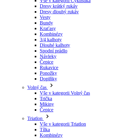
Kraťasy
Kombinézy
3/4 kalhoty
Dlouhé kalhoty
Spodní prádlo
Návleky
Čepice
Rukavice
Ponožky
Doplňky
Volný čas
Vše v kategorii Volný čas
Trička
Mikiny
Čepice
Triatlon
Vše v kategorii Triatlon
Tílka
Kombinézy
Kraťasy
Léto 2026
Týmové repliky
Speciální edice
Doprodej