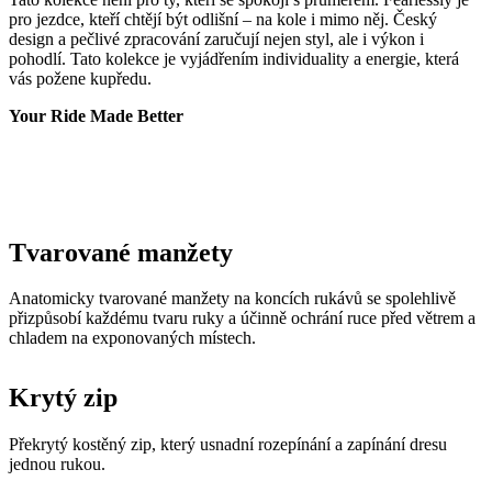
náv
Your Ride Made Better
růz
zás
och
oso
úda
nas
kter
jeji
pre
Tvarované manžety
bud
bud
sez
Anatomicky tvarované manžety na koncích rukávů se spolehlivě
res
přizpůsobí každému tvaru ruky a účinně ochrání ruce před větrem a
__cf_bm
29 minut
Ten
Cloudflare
chladem na exponovaných místech.
36 sekund
coo
Inc.
pou
.linkedin.com
roz
Krytý zip
lid
To 
pří
byl
Překrytý kostěný zip, který usnadní rozepínání a zapínání dresu
pod
jednou rukou.
pla
o p
jeji
we
str
Vnitřní strana materiálu