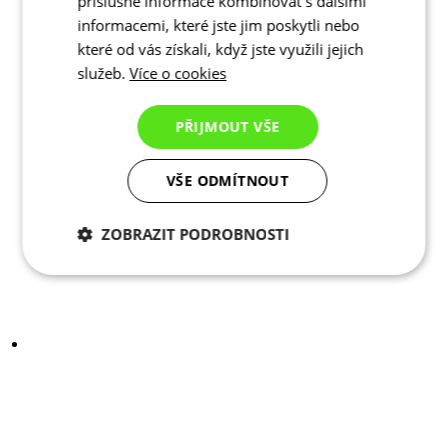
příslušné informace kombinovat s dalšími
informacemi, které jste jim poskytli nebo
které od vás získali, když jste využili jejich
služeb.
Více o cookies
PŘIJMOUT VŠE
VŠE ODMÍTNOUT
ZOBRAZIT PODROBNOSTI
Nezbytně nutné
Analytické
cookies
cookies
Marketingové
Funkční cookies
cookies