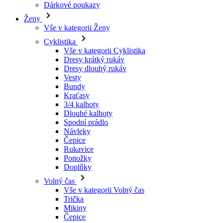
Vše v kategorii Cyklistika
Dresy krátký rukáv
Dresy dlouhý rukáv
Vesty
Bundy
Kraťasy
3/4 kalhoty
Dlouhé kalhoty
Spodní prádlo
Návleky
Čepice
Rukavice
Ponožky
Doplňky
Volný čas
Vše v kategorii Volný čas
Trička
Mikiny
Čepice
Triatlon
Vše v kategorii Triatlon
Tílka
Kombinézy