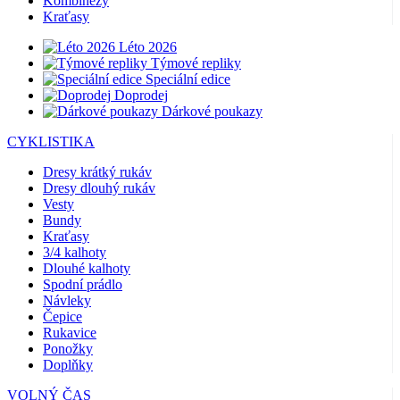
Kombinézy
Kraťasy
Léto 2026
Týmové repliky
Speciální edice
Doprodej
Dárkové poukazy
CYKLISTIKA
Dresy krátký rukáv
Dresy dlouhý rukáv
Vesty
Bundy
Kraťasy
3/4 kalhoty
Dlouhé kalhoty
Spodní prádlo
Návleky
Čepice
Rukavice
Ponožky
Doplňky
VOLNÝ ČAS