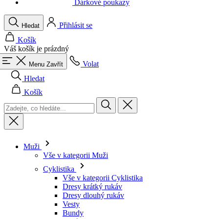
Váš košík je prázdný
Volat
Menu
Zavřít
Hledat
Košík
Muži
Vše v kategorii Muži
Cyklistika
Vše v kategorii Cyklistika
Dresy krátký rukáv
Dresy dlouhý rukáv
Vesty
Bundy
Kraťasy
Kombinézy
3/4 kalhoty
Dlouhé kalhoty
Spodní prádlo