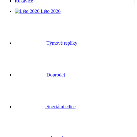
Rukavice
Léto 2026
Týmové repliky
Doprodej
Speciální edice
Dárkové poukazy
Přihlásit se
Hledat
Košík