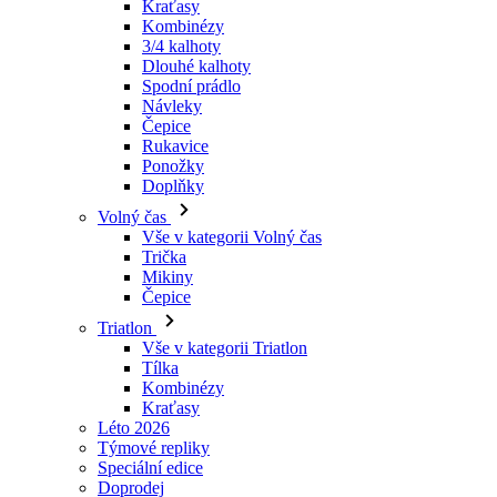
Návleky
Čepice
Rukavice
Ponožky
Doplňky
Volný čas
Vše v kategorii Volný čas
Trička
Mikiny
Čepice
Triatlon
Vše v kategorii Triatlon
Tílka
Kombinézy
Kraťasy
Léto 2026
Týmové repliky
Speciální edice
Doprodej
Dárkové poukazy
Ženy
Vše v kategorii Ženy
Cyklistika