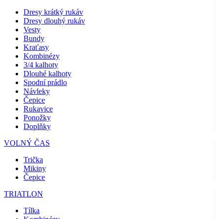
Dresy krátký rukáv
Dresy dlouhý rukáv
Vesty
Bundy
Kraťasy
Kombinézy
3/4 kalhoty
Dlouhé kalhoty
Spodní prádlo
Návleky
Čepice
Rukavice
Ponožky
Doplňky
VOLNÝ ČAS
Trička
Mikiny
Čepice
TRIATLON
Tílka