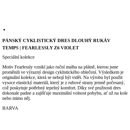
we
str
sle
pou
PÁNSKÝ CYKLISTICKÝ DRES DLOUHÝ RUKÁV
zlep
TEMPS | FEARLESSLY Z6 VIOLET
uži
zku
Speciální kolekce
laravel_session
1 den
Int
Laravel LLC
pou
www.kalas.cz
Motiv Fearlessly vznikl jako ruční malba na plátně, kterou jsme
lar
proměnili ve výrazný design cyklistického oblečení. Výsledkem je
k id
ins
originální kolekce, která se nebojí být vidět. Na výrobu byl použit
pro
vysoce elastický materiál, který je z rubové strany jemně počesaný,
Google
což poskytuje potřebný tepelný komfort. Díky své pružnosti dres
Privacy Policy
_ga_LNVEC3WE5Q
.kalas.cz
1 rok 1
dokonale padne a zajišťuje maximální volnost pohybu, ať už na kole
měsíc
nebo mimo něj.
__cf_bm
29 minut
Ten
Cloudflare
49 sekund
coo
Inc.
BARVA
pou
.heureka.group
roz
lid
To 
pří
byl
pod
pla
o p
jeji
we
str