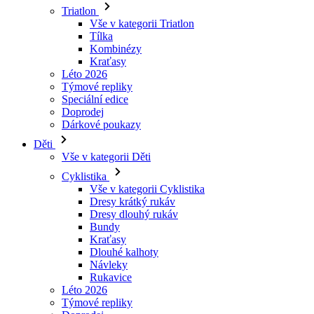
Kraťasy
Léto 2026
Týmové repliky
Speciální edice
Doprodej
Dárkové poukazy
Děti
Vše v kategorii Děti
Cyklistika
Vše v kategorii Cyklistika
Dresy krátký rukáv
Dresy dlouhý rukáv
Bundy
Kraťasy
Dlouhé kalhoty
Návleky
Rukavice
Léto 2026
Týmové repliky
Doprodej
Speciální edice
Dárkové poukazy
Vlastní design
Příběhy