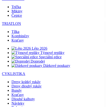
Trička
Mikiny
Čepice
TRIATLON
Tílka
Kombinézy
Kraťasy
Léto 2026
Týmové repliky
Speciální edice
Doprodej
Dárkové poukazy
CYKLISTIKA
Dresy krátký rukáv
Dresy dlouhý rukáv
Bundy
Kraťasy
Dlouhé kalhoty
Návleky