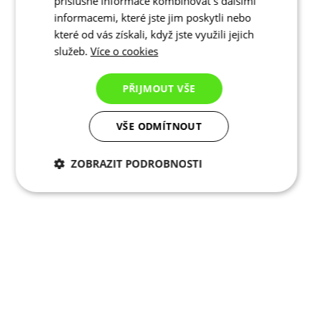
příslušné informace kombinovat s dalšími
informacemi, které jste jim poskytli nebo
které od vás získali, když jste využili jejich
služeb.
Více o cookies
PŘIJMOUT VŠE
VŠE ODMÍTNOUT
ZOBRAZIT PODROBNOSTI
Nezbytně nutné
Analytické
cookies
cookies
Marketingové
Funkční cookies
cookies