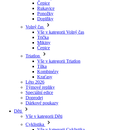
Čepice
Rukavice
Ponožky
Doplňky
Volný čas
Vše v kategorii Volný čas
Trička
Mikiny
Čepice
Triatlon
Vše v kategorii Triatlon
Tílka
Kombinézy
Kraťasy
Léto 2026
Týmové repliky
Speciální edice
Doprodej
Dárkové poukazy
Děti
Vše v kategorii Děti
Cyklistika
Vše v kategorii Cyklistika