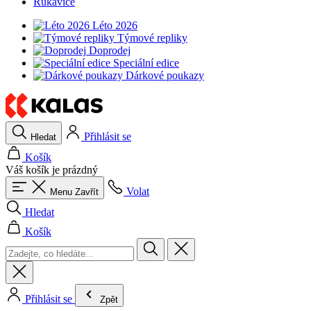
Rukavice
Léto 2026
Týmové repliky
Doprodej
Speciální edice
Dárkové poukazy
Přihlásit se
Hledat
Košík
Váš košík je prázdný
Volat
Menu
Zavřít
Hledat
Košík
Přihlásit se
Zpět