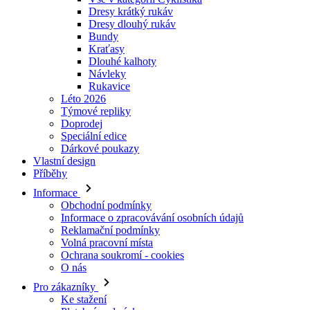
Dresy krátký rukáv
Dresy dlouhý rukáv
Bundy
Kraťasy
Dlouhé kalhoty
Návleky
Rukavice
Léto 2026
Týmové repliky
Doprodej
Speciální edice
Dárkové poukazy
Vlastní design
Příběhy
Informace
Obchodní podmínky
Informace o zpracovávání osobních údajů
Reklamační podmínky
Volná pracovní místa
Ochrana soukromí - cookies
O nás
Pro zákazníky
Ke stažení