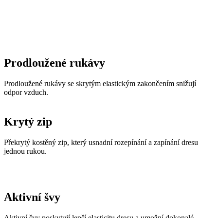
Prodloužené rukávy
Prodloužené rukávy se skrytým elastickým zakončením snižují
odpor vzduch.
Krytý zip
Překrytý kostěný zip, který usnadní rozepínání a zapínání dresu
jednou rukou.
Aktivní švy
Aktivní švy poskytují lepší elasticitu dresu a umožní dokonalé