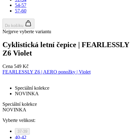
pr
rela
54-57
uži
57-60
Obv
jed
ná
Do košíku
vyg
čísl
Nejprve vyberte variantu
pou
být
Cyklistická letní čepice | FEARLESSLY
pro
ale
Z6 Violet
pří
udr
při
sta
Cena
549 Kč
mez
FEARLESSLY Z6 | AERO ponožky | Violet
str
CookieScriptConsent
5 měsíců
Ten
CookieScript
4 týdny
coo
Speciální kolekce
.kalas.cz
pou
NOVINKA
Coo
Scr
Speciální kolekce
zap
pře
NOVINKA
sou
sou
Vyberte velikost:
coo
náv
Je 
37-39
ban
40-42