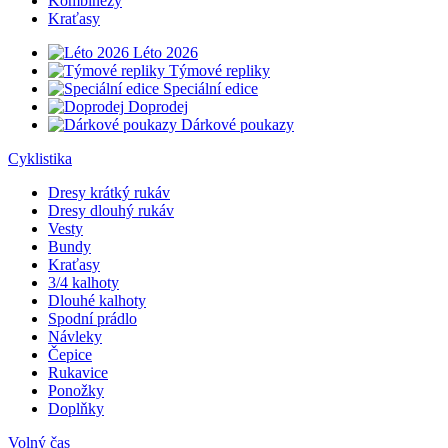
Kombinézy
Kraťasy
Léto 2026
Týmové repliky
Speciální edice
Doprodej
Dárkové poukazy
Cyklistika
Dresy krátký rukáv
Dresy dlouhý rukáv
Vesty
Bundy
Kraťasy
3/4 kalhoty
Dlouhé kalhoty
Spodní prádlo
Návleky
Čepice
Rukavice
Ponožky
Doplňky
Volný čas