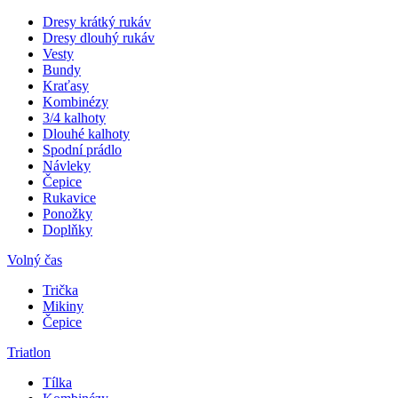
Dresy krátký rukáv
Dresy dlouhý rukáv
Vesty
Bundy
Kraťasy
Kombinézy
3/4 kalhoty
Dlouhé kalhoty
Spodní prádlo
Návleky
Čepice
Rukavice
Ponožky
Doplňky
Volný čas
Trička
Mikiny
Čepice
Triatlon
Tílka