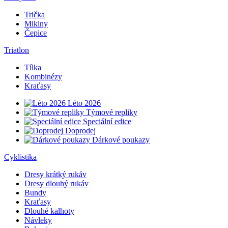
Trička
Mikiny
Čepice
Triatlon
Tílka
Kombinézy
Kraťasy
Léto 2026
Týmové repliky
Speciální edice
Doprodej
Dárkové poukazy
Cyklistika
Dresy krátký rukáv
Dresy dlouhý rukáv
Bundy
Kraťasy
Dlouhé kalhoty
Návleky