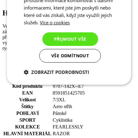
příslušné informace kombinovat s dalšími
informacemi, které jste jim poskytli nebo
Hlavní materiál - RAZOR
které od vás získali, když jste využili jejich
služeb.
Více o cookies
Velice lehká a prodyšná látka Razor byla vyvinuta především pro
závodní cyklistické oblečení. Díky své elasticitě se dokonalé
přizpůsobí každému tvaru těla bez toho, aniž by se látka časem
PŘIJMOUT VŠE
vytahala. Materiál Razor je charakteristický i pro své výborné
rychleschnoucí vlastnosti.
VŠE ODMÍTNOUT
Složení: 86% PES, 14% EA
Gramáž: 110g/m2
ZOBRAZIT PODROBNOSTI
Nezbytně nutné
Analytické
Kód produktu
9707-142X--E7
cookies
cookies
EAN
8591851425705
Velikost
7/3XL
Štítky
Aero střih
POHLAVÍ
Pánské
Marketingové
Funkční cookies
cookies
SPORT
Cyklistika
KOLEKCE
FEARLESSLY
HLAVNÍ MATERIÁL
RAZOR