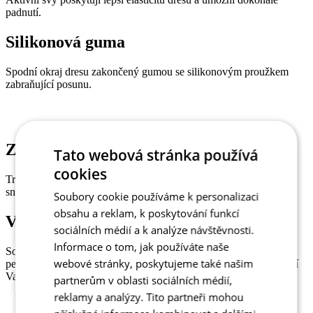
padnutí.
Silikonová guma
Spodní okraj dresu zakončený gumou se silikonovým proužkem
zabraňující posunu.
Zadní kapsy
Tato webová stránka používá
cookies
Trojdílná kapsa na zadním dílu dresu v pyramidovém tvaru pro
snadnější přístup.
Soubory cookie používáme k personalizaci
obsahu a reklam, k poskytování funkcí
Voděodolná kapsička
sociálních médií a k analýze návštěvnosti.
Informace o tom, jak používáte naše
Součástí dresu je lehký voděodolný sáček na telefon, klíče nebo
webové stránky, poskytujeme také našim
peníze, který se uvnitř kapsy dá připnout ke karabině a tím ochrání
Vaše cennosti před ztrátou nebo navlhnutím.
partnerům v oblasti sociálních médií,
reklamy a analýzy. Tito partneři mohou