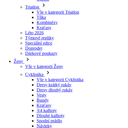
Triatlon
Vše v kategorii Triatlon
Tílka
Kombinézy
Kraťasy
Léto 2026
Týmové repliky
Speciální edice
Doprodej
Dárkové poukazy
Ženy
Vše v kategorii Ženy
Cyklistika
Vše v kategorii Cyklistika
Dresy krátký rukáv
Dresy dlouhý rukáv
Vesty
Bundy
Kraťasy
3/4 kalhoty
Dlouhé kalhoty
Spodní prádlo
Návleky