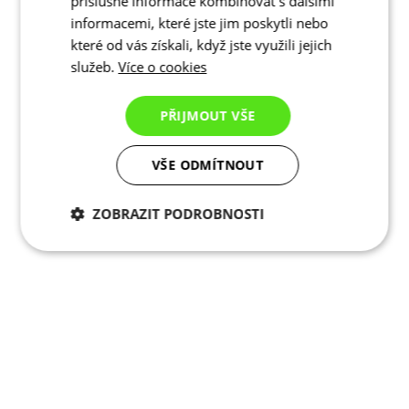
příslušné informace kombinovat s dalšími
informacemi, které jste jim poskytli nebo
které od vás získali, když jste využili jejich
služeb.
Více o cookies
PŘIJMOUT VŠE
VŠE ODMÍTNOUT
ZOBRAZIT PODROBNOSTI
Nezbytně nutné
Analytické
cookies
cookies
Marketingové
Funkční cookies
cookies