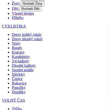
Coo
Ženy
Rozbalit Ženy
Scr
fun
Děti
Rozbalit Děti
spr
Vlastní design
Příběhy
gp_s
.kalas.cz
1 rok 1
Tat
měsíc
pou
spr
CYKLISTIKA
sle
uži
Dresy krátký rukáv
nap
Dresy dlouhý rukáv
we
str
Vesty
obv
Bundy
zac
Kraťasy
uži
sta
Kombinézy
pož
3/4 kalhoty
str
Dlouhé kalhoty
Spodní prádlo
VISITOR_PRIVACY_METADATA
5 měsíců
Ten
YouTube
4 týdny
coo
.youtube.com
Návleky
ukl
Čepice
sou
Rukavice
uži
vol
Ponožky
sou
Doplňky
jeji
s w
VOLNÝ ČAS
Zaz
úda
sou
Trička