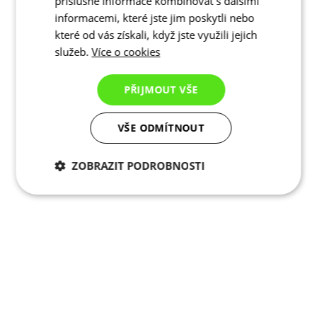
příslušné informace kombinovat s dalšími
informacemi, které jste jim poskytli nebo
které od vás získali, když jste využili jejich
služeb.
Více o cookies
PŘIJMOUT VŠE
VŠE ODMÍTNOUT
ZOBRAZIT PODROBNOSTI
Nezbytně nutné
Analytické
cookies
cookies
Marketingové
Funkční cookies
cookies