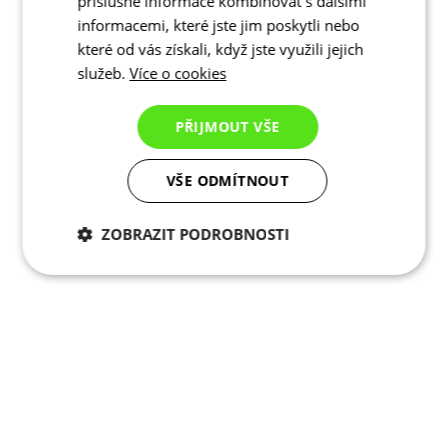
příslušné informace kombinovat s dalšími
informacemi, které jste jim poskytli nebo
které od vás získali, když jste využili jejich
služeb.
Více o cookies
PŘIJMOUT VŠE
VŠE ODMÍTNOUT
ZOBRAZIT PODROBNOSTI
Nezbytně nutné
Analytické
cookies
cookies
Marketingové
Funkční cookies
cookies