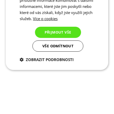
příslušné informace kombinovat s dalšími
informacemi, které jste jim poskytli nebo
které od vás získali, když jste využili jejich
služeb.
Více o cookies
PŘIJMOUT VŠE
VŠE ODMÍTNOUT
ZOBRAZIT PODROBNOSTI
Nezbytně nutné
Analytické
cookies
cookies
Marketingové
Funkční cookies
cookies