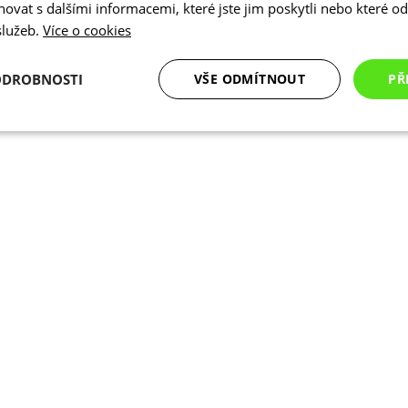
vat s dalšími informacemi, které jste jim poskytli nebo které od 
 služeb.
Více o cookies
Dresy dlouhý rukáv
Kraťasy
Návleky
ODROBNOSTI
VŠE ODMÍTNOUT
PŘ
é
Analytické
Marketingové
Funkční cookies
cookies
cookies
ookies
Analytické cookies
Marketingové cookies
Funkční cookies
N
ry cookie umožňují základní funkce webových stránek, jako je přihlášení uživatele a
zbytně nutných souborů cookie správně používat.
Poskytovatel
/
Vyprší
Popis
Doména
.kalas.cz
4 týdny 2
Tento cookie se používá k jedinečné identif
dny
mají přístup k webové stránce, aby sledov