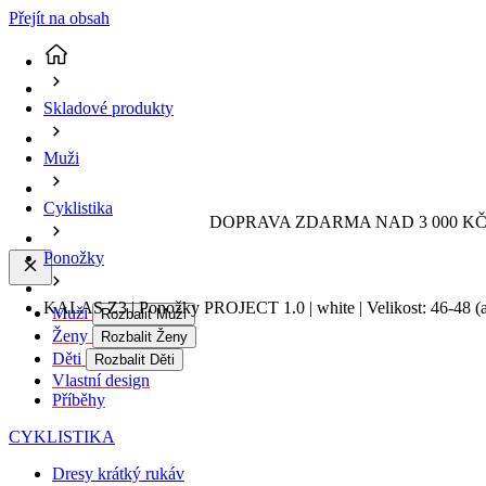
Přejít na obsah
Skladové produkty
Muži
Cyklistika
DOPRAVA ZDARMA NAD 3 000 KČ 
Ponožky
KALAS Z3 | Ponožky PROJECT 1.0 | white | Velikost: 46-48
(
Muži
Rozbalit Muži
Ženy
Rozbalit Ženy
Děti
Rozbalit Děti
Vlastní design
Příběhy
CYKLISTIKA
Dresy krátký rukáv