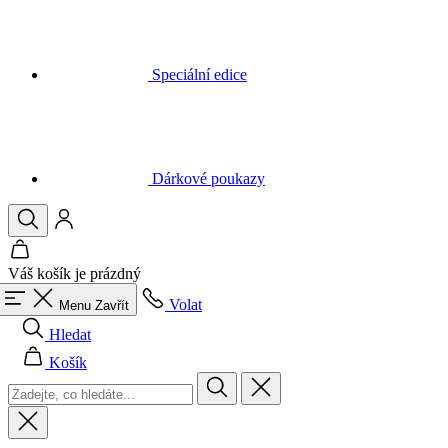
laravel_session
Speciální edice
_ga_LNVEC3WE5Q
__cf_bm
Dárkové poukazy
li_gc
ipCountry
Váš košík je prázdný
PHPSESSID
Volat
Menu
Zavřít
Hledat
Košík
CookieScriptConse