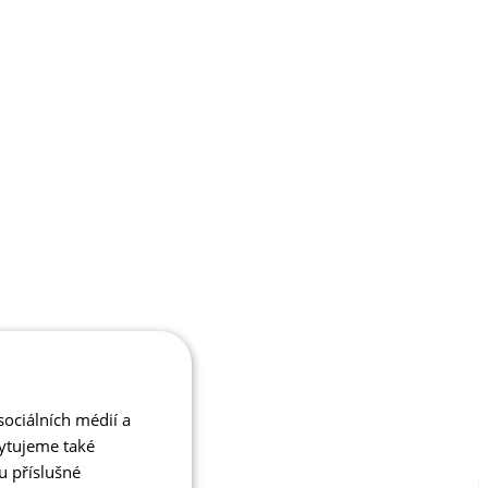
ociálních médií a
kytujeme také
u příslušné