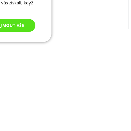
vás získali, když
IJMOUT VŠE
Nezařazené
cookies
ezařazené cookies
 správa účtu. Webové
ikaci zařízení, která
ala používání a