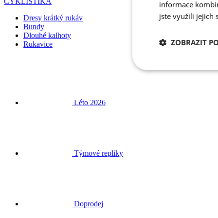
CYKLISTIKA
informace kombino
jste využili jejich
Dresy krátký rukáv
Bundy
Dlouhé kalhoty
ZOBRAZIT P
Rukavice
Nezbytně nutn
cookies
Léto 2026
Nezbytně nutné c
Týmové repliky
Nezbytně nutné soubo
stránky nelze bez ne
Název
Doprodej
udid