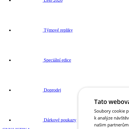
Léto 2026
Týmové repliky
Speciální edice
Doprodej
Tato webová
Soubory cookie po
k analýze návště
Dárkové poukazy
našim partnerům v