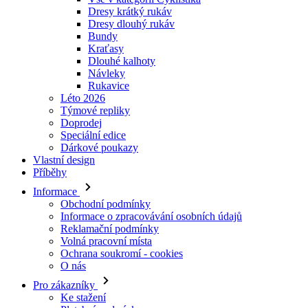
Dresy krátký rukáv
Dresy dlouhý rukáv
Bundy
Kraťasy
Dlouhé kalhoty
Návleky
Rukavice
Léto 2026
Týmové repliky
Doprodej
Speciální edice
Dárkové poukazy
Vlastní design
Příběhy
Informace
Obchodní podmínky
Informace o zpracovávání osobních údajů
Reklamační podmínky
Volná pracovní místa
Ochrana soukromí - cookies
O nás
Pro zákazníky
Ke stažení