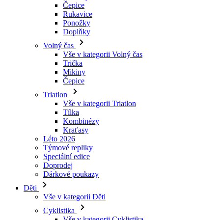
Čepice
Rukavice
Ponožky
Doplňky
Volný čas
Vše v kategorii Volný čas
Trička
Mikiny
Čepice
Triatlon
Vše v kategorii Triatlon
Tílka
Kombinézy
Kraťasy
Léto 2026
Týmové repliky
Speciální edice
Doprodej
Dárkové poukazy
Děti
Vše v kategorii Děti
Cyklistika
Vše v kategorii Cyklistika