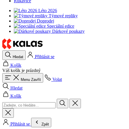
Rukavice
Léto 2026
Týmové repliky
Doprodej
Speciální edice
Dárkové poukazy
Přihlásit se
Hledat
Košík
Váš košík je prázdný
Volat
Menu
Zavřít
Hledat
Košík
Přihlásit se
Zpět