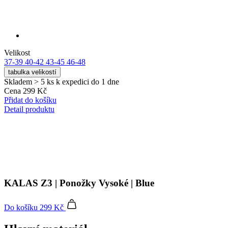
Přidat do košíku
Detail produktu
KALAS Z3 | Ponožky Vysoké | Blue
Do košíku
299 Kč
Hlavní materiál
Lehká a pružná tkanina s příměsí sříbra, která vyniká odolností,
tvarovou stálostí a příjemným omakem i po opakovaném nošení.
Složení: 96% polyamid, 4% elastan