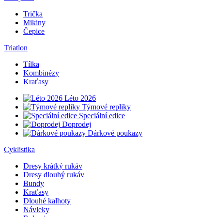
Trička
Mikiny
Čepice
Triatlon
Tílka
Kombinézy
Kraťasy
Léto 2026
Týmové repliky
Speciální edice
Doprodej
Dárkové poukazy
Cyklistika
Dresy krátký rukáv
Dresy dlouhý rukáv
Bundy
Kraťasy
Dlouhé kalhoty
Návleky