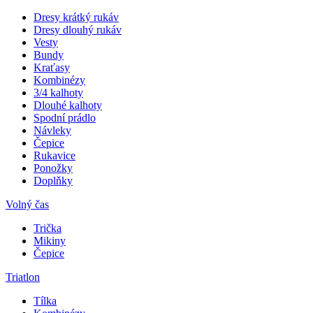
Dresy krátký rukáv
Dresy dlouhý rukáv
Vesty
Bundy
Kraťasy
Kombinézy
3/4 kalhoty
Dlouhé kalhoty
Spodní prádlo
Návleky
Čepice
Rukavice
Ponožky
Doplňky
Volný čas
Trička
Mikiny
Čepice
Triatlon
Tílka