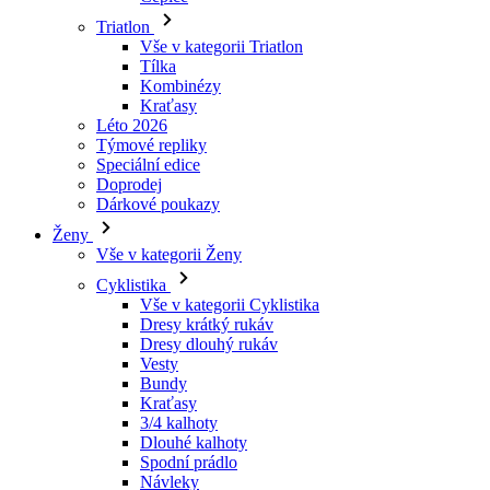
Triatlon
Vše v kategorii Triatlon
Tílka
Kombinézy
Kraťasy
Léto 2026
Týmové repliky
Speciální edice
Doprodej
Dárkové poukazy
Ženy
Vše v kategorii Ženy
Cyklistika
Vše v kategorii Cyklistika
Dresy krátký rukáv
Dresy dlouhý rukáv
Vesty
Bundy
Kraťasy
3/4 kalhoty
Dlouhé kalhoty
Spodní prádlo
Návleky