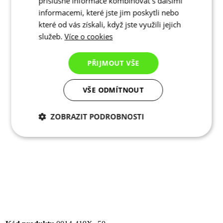
příslušné informace kombinovat s dalšími
informacemi, které jste jim poskytli nebo
které od vás získali, když jste využili jejich
služeb.
Více o cookies
PŘIJMOUT VŠE
VŠE ODMÍTNOUT
ZOBRAZIT PODROBNOSTI
Kód produktu
0014-419X--50
Nezbytně nutné
Analytické
EAN
8591851490901
cookies
cookies
POHLAVÍ
Uni
SPORT
Cyklistika
KOLEKCE
KALAS
Marketingové
Funkční cookies
Velikost
37-39
cookies
Alternativní produkty