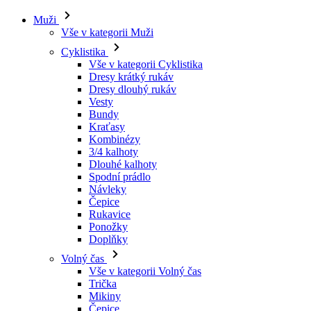
Muži
Vše v kategorii Muži
Cyklistika
Vše v kategorii Cyklistika
Dresy krátký rukáv
Dresy dlouhý rukáv
Vesty
Bundy
Kraťasy
Kombinézy
3/4 kalhoty
Dlouhé kalhoty
Spodní prádlo
Návleky
Čepice
Rukavice
Ponožky
Doplňky
Volný čas
Vše v kategorii Volný čas
Trička
Mikiny
Čepice