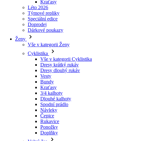
Dárkové poukazy
Ženy
Vše v kategorii Ženy
Cyklistika
Vše v kategorii Cyklistika
Dresy krátký rukáv
Dresy dlouhý rukáv
Vesty
Bundy
Kraťasy
3/4 kalhoty
Dlouhé kalhoty
Spodní prádlo
Návleky
Čepice
Rukavice
Ponožky
Doplňky
Volný čas
Vše v kategorii Volný čas
Trička
Mikiny
Čepice