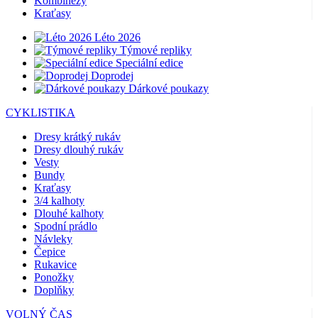
Kombinézy
Kraťasy
Léto 2026
Týmové repliky
Speciální edice
Doprodej
Dárkové poukazy
CYKLISTIKA
Dresy krátký rukáv
Dresy dlouhý rukáv
Vesty
Bundy
Kraťasy
3/4 kalhoty
Dlouhé kalhoty
Spodní prádlo
Návleky
Čepice
Rukavice
Ponožky
Doplňky
VOLNÝ ČAS