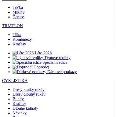
Trička
Mikiny
Čepice
TRIATLON
Tílka
Kombinézy
Kraťasy
Léto 2026
Týmové repliky
Speciální edice
Doprodej
Dárkové poukazy
CYKLISTIKA
Dresy krátký rukáv
Dresy dlouhý rukáv
Bundy
Kraťasy
Dlouhé kalhoty
Návleky