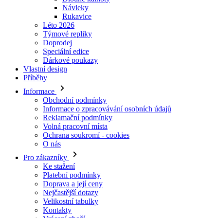
Doprodej
Speciální edice
Dárkové poukazy
Vlastní design
Příběhy
Informace
Obchodní podmínky
Informace o zpracovávání osobních údajů
Reklamační podmínky
Volná pracovní místa
Ochrana soukromí - cookies
O nás
Pro zákazníky
Ke stažení
Platební podmínky
Doprava a její ceny
Nejčastější dotazy
Velikostní tabulky
Kontakty
Vrácení zboží
Přihlásit se