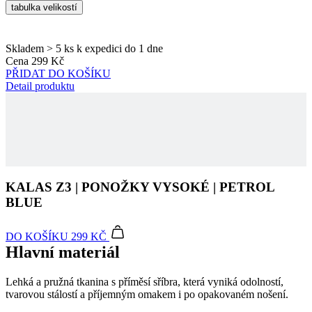
Cena
299 Kč
we
PŘIDAT DO KOŠÍKU
str
Detail produktu
sle
pou
zlep
uži
zku
laravel_session
1 den
Int
Laravel LLC
pou
www.kalas.cz
lar
k id
ins
KALAS Z3 | PONOŽKY VYSOKÉ | PETROL
pro
BLUE
Google
Privacy Policy
_ga_LNVEC3WE5Q
.kalas.cz
1 rok 1
měsíc
DO KOŠÍKU
299 KČ
__cf_bm
29 minut
Ten
Cloudflare
Hlavní materiál
49 sekund
coo
Inc.
pou
.heureka.group
roz
Lehká a pružná tkanina s příměsí sříbra, která vyniká odolností,
lid
To 
tvarovou stálostí a příjemným omakem i po opakovaném nošení.
pří
byl
Složení: 96% polyamid, 4% elastan
pod
pla
o p
jeji
we
Kód produktu
0014-416X--52
str