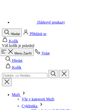
Dárkové poukazy
Přihlásit se
Hledat
Košík
Váš košík je prázdný
Volat
Menu
Zavřít
Hledat
Košík
Muži
Vše v kategorii Muži
Cyklistika
Vše v kategorii Cyklistika
Dresy krátký rukáv
Dresy dlouhý rukáv
Vesty
Bundy