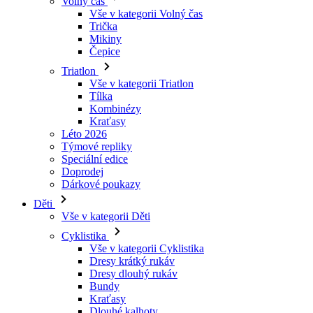
Triatlon
Vše v kategorii Triatlon
Tílka
Kombinézy
Kraťasy
Léto 2026
Týmové repliky
Speciální edice
Doprodej
Dárkové poukazy
Děti
Vše v kategorii Děti
Cyklistika
Vše v kategorii Cyklistika
Dresy krátký rukáv
Dresy dlouhý rukáv
Bundy
Kraťasy
Dlouhé kalhoty
Návleky
Rukavice
Léto 2026
Týmové repliky