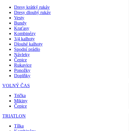
Dresy krátký rukáv
Dresy dlouhý rukáv
Vesty
Bundy
Kraťasy
Kombinézy
3/4 kalhoty
Dlouhé kalhoty
Spodní prádlo
Návleky
Čepice
Rukavice
Ponožky
Doplňky
VOLNÝ ČAS
Trička
Mikiny
Čepice
TRIATLON
Tílka