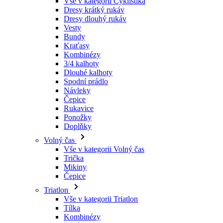
Kraťasy
Kombinézy
3/4 kalhoty
Dlouhé kalhoty
Spodní prádlo
Návleky
Čepice
Rukavice
Ponožky
Doplňky
Volný čas
Vše v kategorii Volný čas
Trička
Mikiny
Čepice
Triatlon
Vše v kategorii Triatlon
Tílka
Kombinézy
Kraťasy
Léto 2026
Týmové repliky
Speciální edice
Doprodej