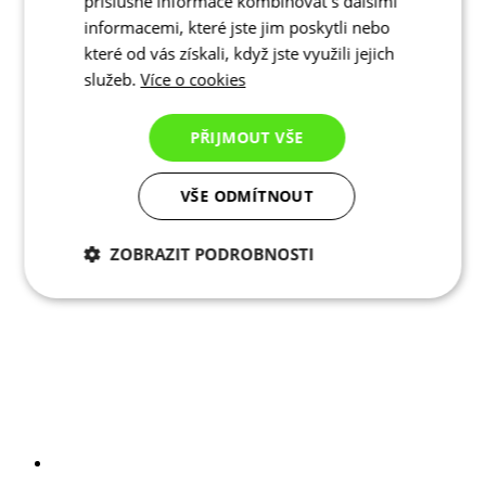
příslušné informace kombinovat s dalšími
informacemi, které jste jim poskytli nebo
které od vás získali, když jste využili jejich
služeb.
Více o cookies
PŘIJMOUT VŠE
VŠE ODMÍTNOUT
ZOBRAZIT PODROBNOSTI
Nezbytně nutné
Analytické
cookies
cookies
Marketingové
Funkční cookies
cookies