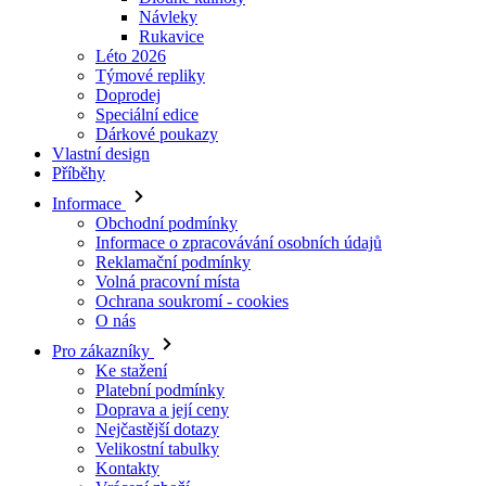
Doprodej
Speciální edice
Dárkové poukazy
Vlastní design
Příběhy
Informace
Obchodní podmínky
Informace o zpracovávání osobních údajů
Reklamační podmínky
Volná pracovní místa
Ochrana soukromí - cookies
O nás
Pro zákazníky
Ke stažení
Platební podmínky
Doprava a její ceny
Nejčastější dotazy
Velikostní tabulky
Kontakty
Vrácení zboží
Přihlásit se