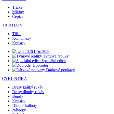
Trička
Mikiny
Čepice
TRIATLON
Tílka
Kombinézy
Kraťasy
Léto 2026
Týmové repliky
Speciální edice
Doprodej
Dárkové poukazy
CYKLISTIKA
Dresy krátký rukáv
Dresy dlouhý rukáv
Bundy
Kraťasy
Dlouhé kalhoty
Návleky