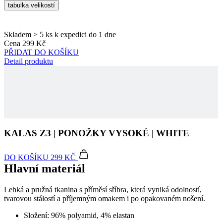
Cena
299 Kč
we
PŘIDAT DO KOŠÍKU
str
Detail produktu
sle
pou
zlep
uži
zku
laravel_session
1 den
Int
Laravel LLC
pou
www.kalas.cz
lar
k id
ins
KALAS Z3 | PONOŽKY VYSOKÉ | WHITE
pro
Google
Privacy Policy
_ga_LNVEC3WE5Q
.kalas.cz
1 rok 1
DO KOŠÍKU
299 KČ
měsíc
Hlavní materiál
__cf_bm
29 minut
Ten
Cloudflare
49 sekund
coo
Inc.
pou
.heureka.group
Lehká a pružná tkanina s příměsí sříbra, která vyniká odolností,
roz
tvarovou stálostí a příjemným omakem i po opakovaném nošení.
lid
To 
Složení: 96% polyamid, 4% elastan
pří
byl
pod
pla
o p
Kód produktu
0014-411X--50
jeji
we
EAN
8591851490826
str