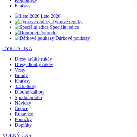
Kombinézy
Kraťasy
Léto 2026
Týmové repliky
Speciální edice
Doprodej
Dárkové poukazy
CYKLISTIKA
Dresy krátký rukáv
Dresy dlouhý rukáv
Vesty
Bundy
Kraťasy
3/4 kalhoty
Dlouhé kalhoty
Spodní prádlo
Návleky
Čepice
Rukavice
Ponožky
Doplňky
VOLNÝ ČAS