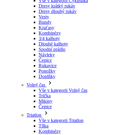
Kraťasy
Kombinézy
3/4 kalhoty
Dlouhé kalhoty
Spodní prádlo
Návleky
Čepice
Rukavice
Ponožky
Doplňky
Volný čas
Vše v kategorii Volný čas
Trička
Mikiny
Čepice
Triatlon
Vše v kategorii Triatlon
Tílka
Kombinézy
Kraťasy
Léto 2026
Týmové repliky
Speciální edice
Doprodej