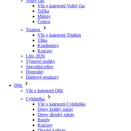
Triatlon
Vše v kategorii Triatlon
Tílka
Kombinézy
Kraťasy
Léto 2026
Týmové repliky
Speciální edice
Doprodej
Dárkové poukazy
Děti
Vše v kategorii Děti
Cyklistika
Vše v kategorii Cyklistika
Dresy krátký rukáv
Dresy dlouhý rukáv
Bundy
Kraťasy
Dlouhé kalhoty
Návleky
Rukavice
Léto 2026
Týmové repliky