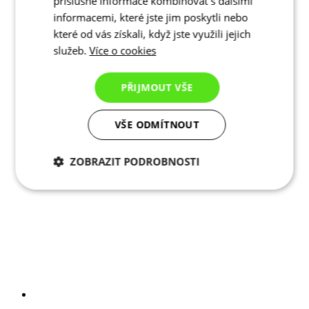
příslušné informace kombinovat s dalšími
informacemi, které jste jim poskytli nebo
které od vás získali, když jste využili jejich
služeb.
Více o cookies
PŘIJMOUT VŠE
VŠE ODMÍTNOUT
ZOBRAZIT PODROBNOSTI
Nezbytně nutné
Analytické
cookies
cookies
Marketingové
Funkční cookies
cookies