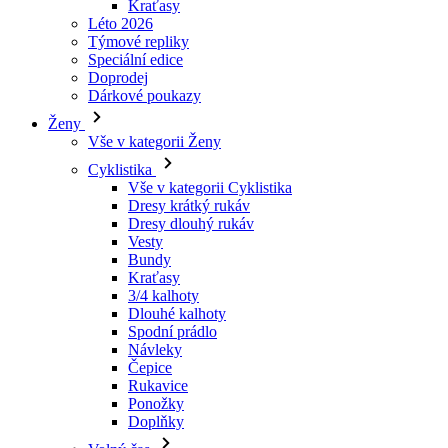
Dárkové poukazy
Ženy
Vše v kategorii Ženy
Cyklistika
Vše v kategorii Cyklistika
Dresy krátký rukáv
Dresy dlouhý rukáv
Vesty
Bundy
Kraťasy
3/4 kalhoty
Dlouhé kalhoty
Spodní prádlo
Návleky
Čepice
Rukavice
Ponožky
Doplňky
Volný čas
Vše v kategorii Volný čas
Trička
Mikiny
Čepice