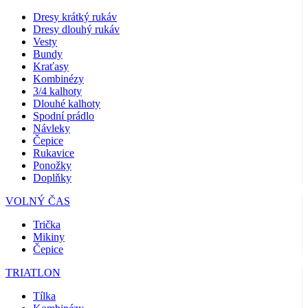
Dresy krátký rukáv
Dresy dlouhý rukáv
Vesty
Bundy
Kraťasy
Kombinézy
3/4 kalhoty
Dlouhé kalhoty
Spodní prádlo
Návleky
Čepice
Rukavice
Ponožky
Doplňky
VOLNÝ ČAS
Trička
Mikiny
Čepice
TRIATLON
Tílka