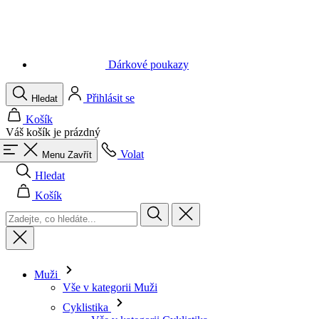
Dárkové poukazy
Přihlásit se
Hledat
Košík
Váš košík je prázdný
Volat
Menu
Zavřít
Hledat
Košík
Muži
Vše v kategorii Muži
Cyklistika
Vše v kategorii Cyklistika
Dresy krátký rukáv
Dresy dlouhý rukáv
Vesty
Bundy