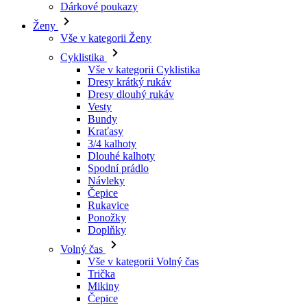
Vše v kategorii Cyklistika
Dresy krátký rukáv
Dresy dlouhý rukáv
Vesty
Bundy
Kraťasy
3/4 kalhoty
Dlouhé kalhoty
Spodní prádlo
Návleky
Čepice
Rukavice
Ponožky
Doplňky
Volný čas
Vše v kategorii Volný čas
Trička
Mikiny
Čepice
Triatlon
Vše v kategorii Triatlon
Tílka
Kombinézy