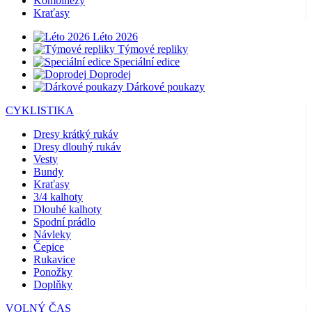
Kombinézy
Kraťasy
Léto 2026
Týmové repliky
Speciální edice
Doprodej
Dárkové poukazy
CYKLISTIKA
Dresy krátký rukáv
Dresy dlouhý rukáv
Vesty
Bundy
Kraťasy
3/4 kalhoty
Dlouhé kalhoty
Spodní prádlo
Návleky
Čepice
Rukavice
Ponožky
Doplňky
VOLNÝ ČAS