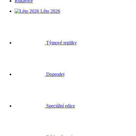
Rukavice
Léto 2026
Týmové repliky
Doprodej
Speciální edice
Dárkové poukazy
Přihlásit se
Hledat
Košík