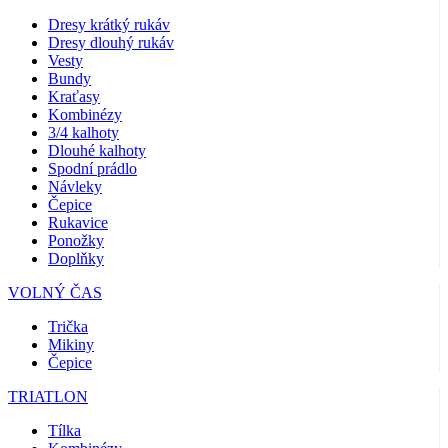
Dresy krátký rukáv
Dresy dlouhý rukáv
Vesty
Bundy
Kraťasy
Kombinézy
3/4 kalhoty
Dlouhé kalhoty
Spodní prádlo
Návleky
Čepice
Rukavice
Ponožky
Doplňky
VOLNÝ ČAS
Trička
Mikiny
Čepice
TRIATLON
Tílka