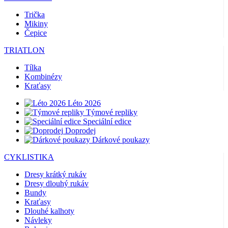
Trička
Mikiny
Čepice
TRIATLON
Tílka
Kombinézy
Kraťasy
Léto 2026
Týmové repliky
Speciální edice
Doprodej
Dárkové poukazy
CYKLISTIKA
Dresy krátký rukáv
Dresy dlouhý rukáv
Bundy
Kraťasy
Dlouhé kalhoty
Návleky