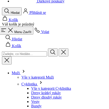
Váš košík je prázdný
Volat
Menu
Zavřít
Hledat
Košík
Muži
Vše v kategorii Muži
Cyklistika
Vše v kategorii Cyklistika
Dresy krátký rukáv
Dresy dlouhý rukáv
Vesty
Bundy
Kraťasy
Kombinézy
3/4 kalhoty
Dlouhé kalhoty
Spodní prádlo