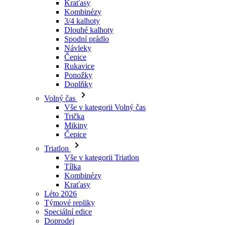
Návleky
Čepice
Rukavice
Ponožky
Doplňky
Volný čas
Vše v kategorii Volný čas
Trička
Mikiny
Čepice
Triatlon
Vše v kategorii Triatlon
Tílka
Kombinézy
Kraťasy
Léto 2026
Týmové repliky
Speciální edice
Doprodej
Dárkové poukazy
Ženy
Vše v kategorii Ženy
Cyklistika