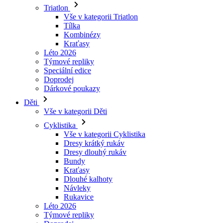
Kraťasy
Léto 2026
Týmové repliky
Speciální edice
Doprodej
Dárkové poukazy
Děti
Vše v kategorii Děti
Cyklistika
Vše v kategorii Cyklistika
Dresy krátký rukáv
Dresy dlouhý rukáv
Bundy
Kraťasy
Dlouhé kalhoty
Návleky
Rukavice
Léto 2026
Týmové repliky
Doprodej
Speciální edice
Dárkové poukazy
Vlastní design
Příběhy