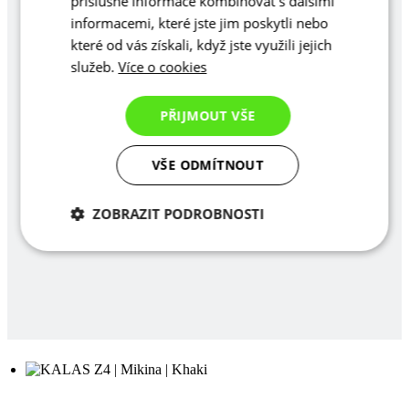
příslušné informace kombinovat s dalšími
informacemi, které jste jim poskytli nebo
které od vás získali, když jste využili jejich
služeb.
Více o cookies
PŘIJMOUT VŠE
VŠE ODMÍTNOUT
ZOBRAZIT PODROBNOSTI
Nezbytně nutné
Analytické
cookies
cookies
Marketingové
Funkční cookies
cookies