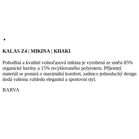
Coo
Scr
fun
spr
gp_s
.kalas.cz
1 rok 1
Tat
KALAS Z4 | MIKINA | KHAKI
měsíc
pou
spr
Pohodlná a kvalitní volnočasová mikina je vyrobená ze směsi 85%
sle
uži
organické bavlny a 15% recyklovaného polyesteru. Příjemný
nap
materiál se postará o maximální komfort, zatímco jednoduchý design
we
dodá vašemu vzhledu elegantní a sportovní styl.
str
obv
zac
BARVA
uži
sta
pož
str
VISITOR_PRIVACY_METADATA
5 měsíců
Ten
YouTube
4 týdny
coo
.youtube.com
ukl
sou
uži
vol
sou
jeji
s w
Zaz
úda
sou