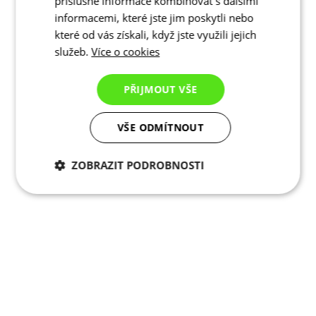
příslušné informace kombinovat s dalšími
informacemi, které jste jim poskytli nebo
které od vás získali, když jste využili jejich
služeb.
Více o cookies
PŘIJMOUT VŠE
VŠE ODMÍTNOUT
ZOBRAZIT PODROBNOSTI
Nezbytně nutné
Analytické
cookies
cookies
Marketingové
Funkční cookies
cookies