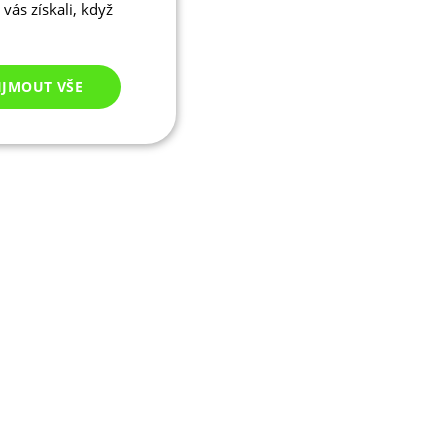
vás získali, když
IJMOUT VŠE
Nezařazené
cookies
ezařazené cookies
 správa účtu. Webové
ikaci zařízení, která
ala používání a