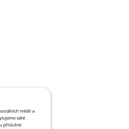
ociálních médií a
kytujeme také
u příslušné