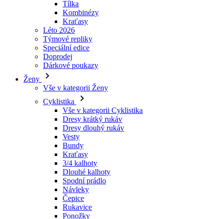
Speciální edice
Doprodej
laravel_session
Dárkové poukazy
Ženy
_ga_LNVEC3WE5Q
Vše v kategorii Ženy
Cyklistika
__cf_bm
Vše v kategorii Cyklistika
Dresy krátký rukáv
Dresy dlouhý rukáv
li_gc
Vesty
Bundy
Kraťasy
ipCountry
3/4 kalhoty
Dlouhé kalhoty
Spodní prádlo
PHPSESSID
Návleky
Čepice
Rukavice
Ponožky
Doplňky
CookieScriptConse
Volný čas
Vše v kategorii Volný čas
Trička