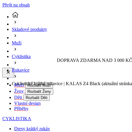
Přejít na obsah
Skladové produkty
Muži
Cyklistika
DOPRAVA ZDARMA NAD 3 000 KČ 
Rukavice
Cyklistické krátké rukavice | KALAS Z4 Black
(aktuální stránka
Muži
Rozbalit Muži
Ženy
Rozbalit Ženy
Děti
Rozbalit Děti
Vlastní design
Příběhy
CYKLISTIKA
Dresy krátký rukáv