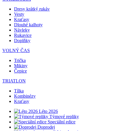
Dresy krátký rukáv
Vesty
Kraťasy
Dlouhé kalhoty
Návleky
Rukavice
Doplňky
VOLNÝ ČAS
Trička
Mikiny
Čepice
TRIATLON
Tílka
Kombinézy
Kraťasy
Léto 2026
Týmové repliky
Speciální edice
Doprodej