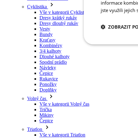
Vesty
informace kombino
Bundy
jste využili jejich
Kraťasy
Kombinézy
3/4 kalhoty
ZOBRAZIT P
Dlouhé kalhoty
Spodní prádlo
Návleky
Nezbytně nutn
Čepice
cookies
Rukavice
Ponožky
Doplňky
Volný čas
Vše v kategorii Volný čas
Trička
Mikiny
Nezbytně nutné c
Čepice
Triatlon
Nezbytně nutné soubo
Vše v kategorii Triatlon
stránky nelze bez ne
Tílka
Kombinézy
Název
Kraťasy
Léto 2026
udid
Týmové repliky