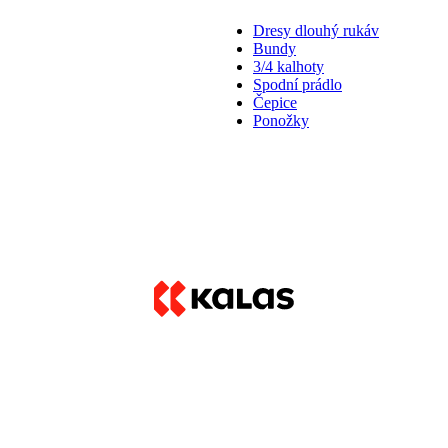
Dresy dlouhý rukáv
Bundy
3/4 kalhoty
Spodní prádlo
Čepice
Ponožky