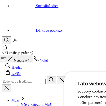
Dárkové poukazy
Váš košík je prázdný
Volat
Menu
Zavřít
Hledat
Košík
Muži
Tato webová
Vše v kategorii Muži
Cyklistika
Soubory cookie po
Vše v kategorii Cyklistika
k analýze návště
Dresy krátký rukáv
našim partnerům v
Dresy dlouhý rukáv