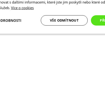
vat s dalšími informacemi, které jste jim poskytli nebo které od 
 služeb.
Více o cookies
ODROBNOSTI
VŠE ODMÍTNOUT
PŘ
é
Analytické
Marketingové
Funkční cookies
cookies
cookies
ookies
Analytické cookies
Marketingové cookies
Funkční cookies
N
ry cookie umožňují základní funkce webových stránek, jako je přihlášení uživatele a
zbytně nutných souborů cookie správně používat.
Poskytovatel
/
Vyprší
Popis
Doména
.kalas.cz
4 týdny 2
Tento cookie se používá k jedinečné identif
dny
mají přístup k webové stránce, aby sledov