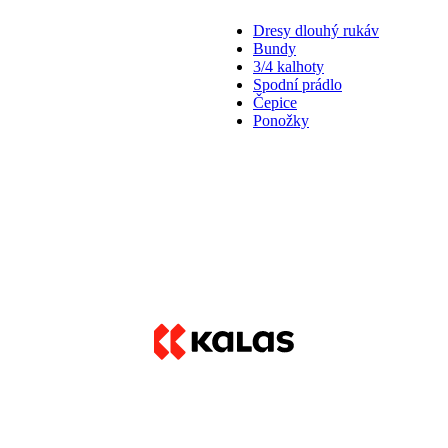
Dresy dlouhý rukáv
Bundy
3/4 kalhoty
Spodní prádlo
Čepice
Ponožky