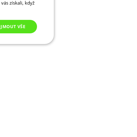
vás získali, když
IJMOUT VŠE
Nezařazené
cookies
ezařazené cookies
 správa účtu. Webové
ikaci zařízení, která
ala používání a