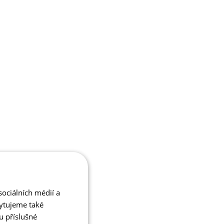
ociálních médií a
kytujeme také
u příslušné