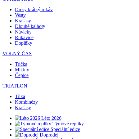
Dresy krátký rukáv
Vesty
Kraťasy
Dlouhé kalhoty
Návleky
Rukavice
Doplňky
VOLNÝ ČAS
Trička
Mikiny
Čepice
TRIATLON
Tílka
Kombinézy
Kraťasy
Léto 2026
Týmové repliky
Speciální edice
Doprodej