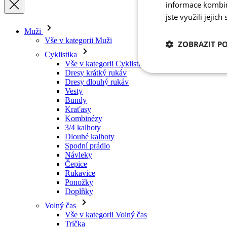
informace kombino
Cyklistika
jste využili jejich
Vše v kategorii Cyklistika
Dresy krátký rukáv
Dresy dlouhý rukáv
ZOBRAZIT P
Vesty
Bundy
Kraťasy
Nezbytně nutn
Kombinézy
cookies
3/4 kalhoty
Dlouhé kalhoty
Spodní prádlo
Návleky
Čepice
Rukavice
Ponožky
Doplňky
Nezbytně nutné c
Volný čas
Vše v kategorii Volný čas
Nezbytně nutné soubo
Trička
stránky nelze bez ne
Mikiny
Čepice
Název
Triatlon
udid
Vše v kategorii Triatlon