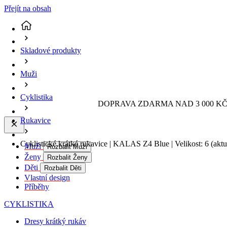
Přejít na obsah
Skladové produkty
Muži
Cyklistika
DOPRAVA ZDARMA NAD 3 000 KČ 
Rukavice
Cyklistické krátké rukavice | KALAS Z4 Blue | Velikost: 6
(aktu
Muži
Rozbalit Muži
Ženy
Rozbalit Ženy
Děti
Rozbalit Děti
Vlastní design
Příběhy
CYKLISTIKA
Dresy krátký rukáv