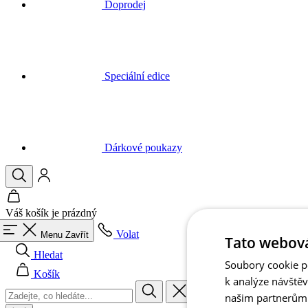
Speciální edice
Dárkové poukazy
Váš košík je prázdný
Volat
Menu
Zavřít
Hledat
Košík
Tato webová
Soubory cookie po
k analýze návště
Muži
našim partnerům v
Vše v kategorii Muži