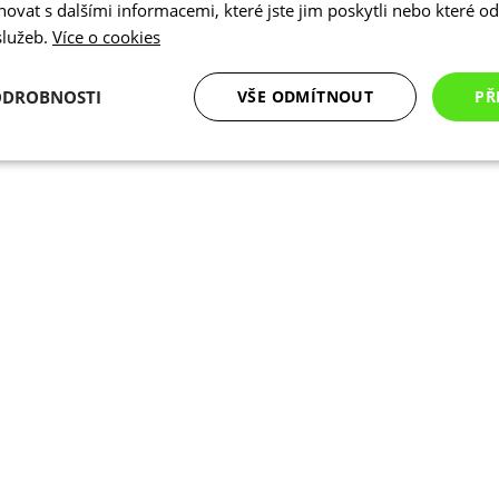
vat s dalšími informacemi, které jste jim poskytli nebo které od 
 služeb.
Více o cookies
ODROBNOSTI
VŠE ODMÍTNOUT
PŘ
é
Analytické
Marketingové
Funkční cookies
cookies
cookies
ookies
Analytické cookies
Marketingové cookies
Funkční cookies
N
ry cookie umožňují základní funkce webových stránek, jako je přihlášení uživatele a
zbytně nutných souborů cookie správně používat.
Poskytovatel
/
Vyprší
Popis
Doména
.kalas.cz
4 týdny 2
Tento cookie se používá k jedinečné identif
dny
mají přístup k webové stránce, aby sledov