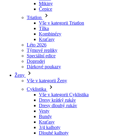
Tílka
Kombinézy
laravel_session
Kraťasy
Léto 2026
Týmové repliky
_ga_LNVEC3WE5Q
Speciální edice
Doprodej
__cf_bm
Dárkové poukazy
Ženy
Vše v kategorii Ženy
li_gc
Cyklistika
Vše v kategorii Cyklistika
Dresy krátký rukáv
ipCountry
Dresy dlouhý rukáv
Vesty
PHPSESSID
Bundy
Kraťasy
3/4 kalhoty
Dlouhé kalhoty
Spodní prádlo
Návleky
CookieScriptConse
Čepice
Rukavice
Ponožky