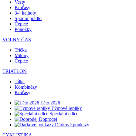
Vesty
Kraťasy
3/4 kalhoty
Spodní prádlo
Čepice
Ponožky
VOLNÝ ČAS
Trička
Mikiny
Čepice
TRIATLON
Tílka
Kombinézy
Kraťasy
Léto 2026
Týmové repliky
Speciální edice
Doprodej
Dárkové poukazy
CYKLISTIKA