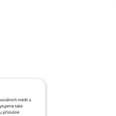
ociálních médií a
kytujeme také
u příslušné