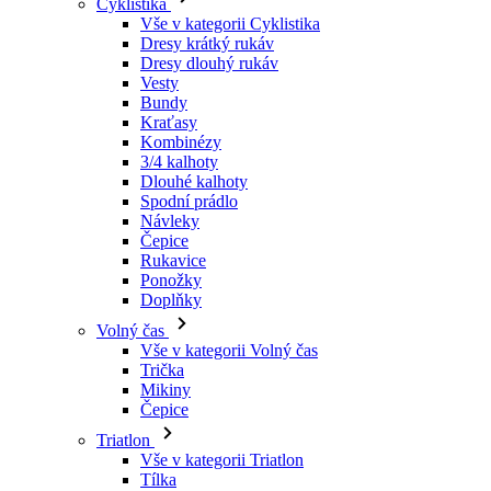
Bundy
Kraťasy
laravel_session
Kombinézy
3/4 kalhoty
Dlouhé kalhoty
_ga_LNVEC3WE5Q
Spodní prádlo
Návleky
__cf_bm
Čepice
Rukavice
Ponožky
Doplňky
li_gc
Volný čas
Vše v kategorii Volný čas
ipCountry
Trička
Mikiny
Čepice
PHPSESSID
Triatlon
Vše v kategorii Triatlon
Tílka
Kombinézy
Kraťasy
CookieScriptConse
Léto 2026
Týmové repliky
Speciální edice