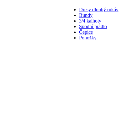
Dresy dlouhý rukáv
Bundy
3/4 kalhoty
Spodní prádlo
Čepice
Ponožky