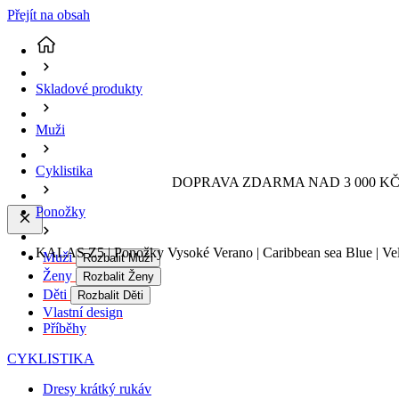
Přejít na obsah
Skladové produkty
Muži
Cyklistika
DOPRAVA ZDARMA NAD 3 000 KČ 
Ponožky
KALAS Z5 | Ponožky Vysoké Verano | Caribbean sea Blue | Vel
Muži
Rozbalit Muži
Ženy
Rozbalit Ženy
Děti
Rozbalit Děti
Vlastní design
Příběhy
CYKLISTIKA
Dresy krátký rukáv