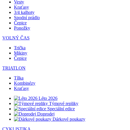
Vesty
Kraťasy
3/4 kalhoty
Spodní prádlo
Čepice
Ponožky
VOLNÝ ČAS
Trička
Mikiny
Čepice
TRIATLON
Tílka
Kombinézy
Kraťasy
Léto 2026
Týmové repliky
Speciální edice
Doprodej
Dárkové poukazy
CYKLISTIKA