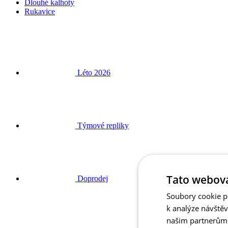
Léto 2026
Týmové repliky
Doprodej
Tato webová
Speciální edice
Soubory cookie po
k analýze návště
našim partnerům v