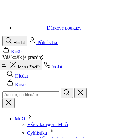
Dárkové poukazy
Přihlásit se
Hledat
Košík
Váš košík je prázdný
Volat
Menu
Zavřít
Hledat
Košík
Muži
Vše v kategorii Muži
Cyklistika