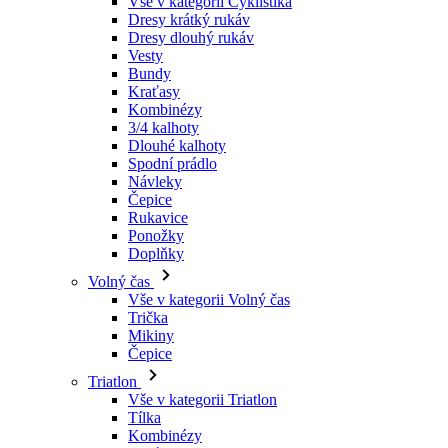
Vše v kategorii Cyklistika
Dresy krátký rukáv
Dresy dlouhý rukáv
Vesty
Bundy
Kraťasy
Kombinézy
3/4 kalhoty
Dlouhé kalhoty
Spodní prádlo
Návleky
Čepice
Rukavice
Ponožky
Doplňky
Volný čas
Vše v kategorii Volný čas
Trička
Mikiny
Čepice
Triatlon
Vše v kategorii Triatlon
Tílka
Kombinézy