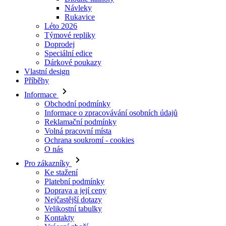
Návleky
Rukavice
Léto 2026
Týmové repliky
Doprodej
Speciální edice
Dárkové poukazy
Vlastní design
Příběhy
Informace
Obchodní podmínky
Informace o zpracovávání osobních údajů
Reklamační podmínky
Volná pracovní místa
Ochrana soukromí - cookies
O nás
Pro zákazníky
Ke stažení
Platební podmínky
Doprava a její ceny
Nejčastější dotazy
Velikostní tabulky
Kontakty