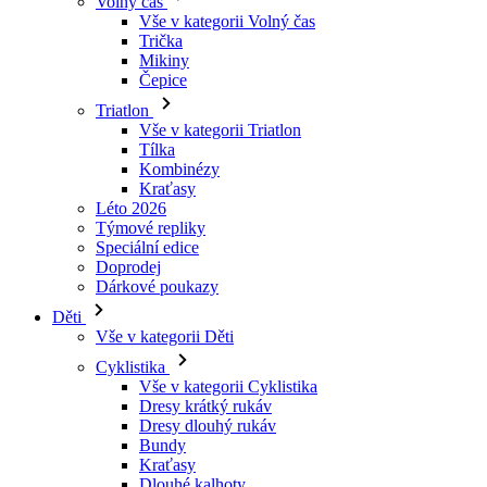
Volný čas
Vše v kategorii Volný čas
Trička
Mikiny
Čepice
Triatlon
Vše v kategorii Triatlon
Tílka
Kombinézy
Kraťasy
Léto 2026
Týmové repliky
Speciální edice
Doprodej
Dárkové poukazy
Děti
Vše v kategorii Děti
Cyklistika
Vše v kategorii Cyklistika
Dresy krátký rukáv
Dresy dlouhý rukáv
Bundy
Kraťasy
Dlouhé kalhoty