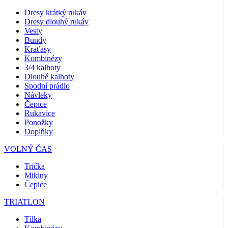
Dresy krátký rukáv
Dresy dlouhý rukáv
Vesty
Bundy
Kraťasy
Kombinézy
3/4 kalhoty
Dlouhé kalhoty
Spodní prádlo
Návleky
Čepice
Rukavice
Ponožky
Doplňky
VOLNÝ ČAS
Trička
Mikiny
Čepice
TRIATLON
Tílka