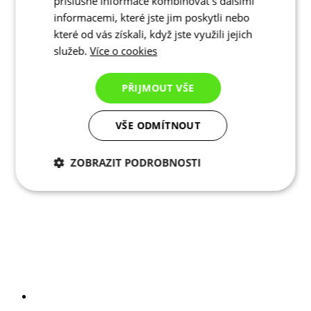
příslušné informace kombinovat s dalšími
informacemi, které jste jim poskytli nebo
které od vás získali, když jste využili jejich
služeb.
Více o cookies
PŘIJMOUT VŠE
VŠE ODMÍTNOUT
ZOBRAZIT PODROBNOSTI
Nezbytně nutné
Analytické
cookies
cookies
Marketingové
Funkční cookies
cookies