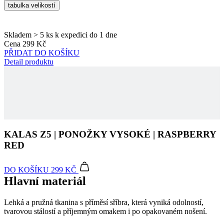
we
tabulka velikostí
str
sle
pou
zlep
Skladem > 5 ks
k expedici do 1 dne
uži
Cena
299 Kč
zku
PŘIDAT DO KOŠÍKU
laravel_session
1 den
Int
Detail produktu
Laravel LLC
pou
www.kalas.cz
lar
k id
ins
pro
Google
Privacy Policy
_ga_LNVEC3WE5Q
.kalas.cz
1 rok 1
měsíc
__cf_bm
29 minut
Ten
Cloudflare
KALAS Z5 | PONOŽKY VYSOKÉ | RASPBERRY
49 sekund
coo
Inc.
RED
pou
.heureka.group
roz
lid
To 
DO KOŠÍKU
299 KČ
pří
Hlavní materiál
byl
pod
pla
Lehká a pružná tkanina s příměsí sříbra, která vyniká odolností,
o p
jeji
tvarovou stálostí a příjemným omakem i po opakovaném nošení.
we
str