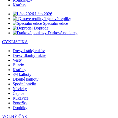
Kombinézy
Kraťasy
Léto 2026
Týmové repliky
Speciální edice
Doprodej
Dárkové poukazy
CYKLISTIKA
Dresy krátký rukáv
Dresy dlouhý rukáv
Vesty
Bundy
Kraťasy
3/4 kalhoty
Dlouhé kalhoty
Spodní prádlo
Návleky
Čepice
Rukavice
Ponožky
Doplňky
VOLNÝ ČAS