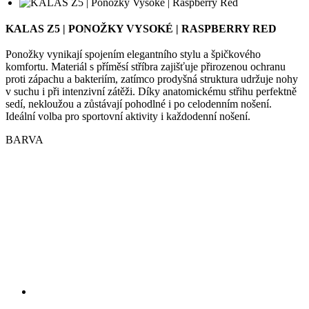
KALAS Z5 | PONOŽKY VYSOKÉ | RASPBERRY RED
Ponožky vynikají spojením elegantního stylu a špičkového
komfortu. Materiál s příměsí stříbra zajišťuje přirozenou ochranu
proti zápachu a bakteriím, zatímco prodyšná struktura udržuje nohy
v suchu i při intenzivní zátěži. Díky anatomickému střihu perfektně
sedí, nekloužou a zůstávají pohodlné i po celodenním nošení.
Ideální volba pro sportovní aktivity i každodenní nošení.
BARVA