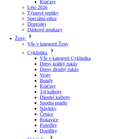
Kraťasy
Léto 2026
Týmové repliky
Speciální edice
Doprodej
Dárkové poukazy
Ženy
Vše v kategorii Ženy
Cyklistika
Vše v kategorii Cyklistika
Dresy krátký rukáv
Dresy dlouhý rukáv
Vesty
Bundy
Kraťasy
3/4 kalhoty
Dlouhé kalhoty
Spodní prádlo
Návleky
Čepice
Rukavice
Ponožky
Doplňky