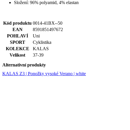
Složení: 96% polyamid, 4% elastan
li_gc
5 měsíců
Pou
LinkedIn
4 týdny
ukl
Corporation
sou
.linkedin.com
hos
Kód produktu
0014-41BX--50
pou
coo
EAN
8591851497672
jin
POHLAVÍ
Uni
pod
úče
SPORT
Cyklistika
KOLEKCE
KALAS
ipCountry
www.kalas.cz
1 rok
Pou
ukl
Velikost
37-39
uži
zák
Alternativní produkty
IP 
usn
lok
KALAS Z3 | Ponožky vysoké Verano | white
tra
slu
PHPSESSID
Zavřením
Coo
PHP.net
prohlížeče
gen
www.kalas.cz
apl
zal
jaz
Tot
uni
ide
pou
udr