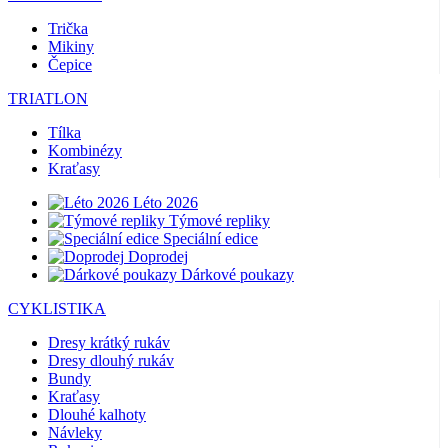
Trička
Mikiny
Čepice
TRIATLON
Tílka
Kombinézy
Kraťasy
Léto 2026
Týmové repliky
Speciální edice
Doprodej
Dárkové poukazy
CYKLISTIKA
Dresy krátký rukáv
Dresy dlouhý rukáv
Bundy
Kraťasy
Dlouhé kalhoty
Návleky