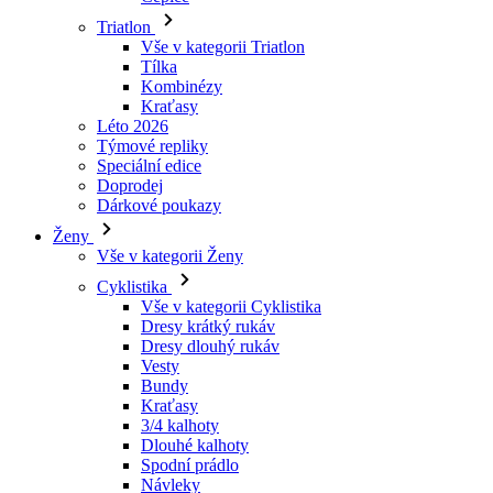
Triatlon
Vše v kategorii Triatlon
Tílka
Kombinézy
Kraťasy
Léto 2026
Týmové repliky
Speciální edice
Doprodej
Dárkové poukazy
Ženy
Vše v kategorii Ženy
Cyklistika
Vše v kategorii Cyklistika
Dresy krátký rukáv
Dresy dlouhý rukáv
Vesty
Bundy
Kraťasy
3/4 kalhoty
Dlouhé kalhoty
Spodní prádlo
Návleky