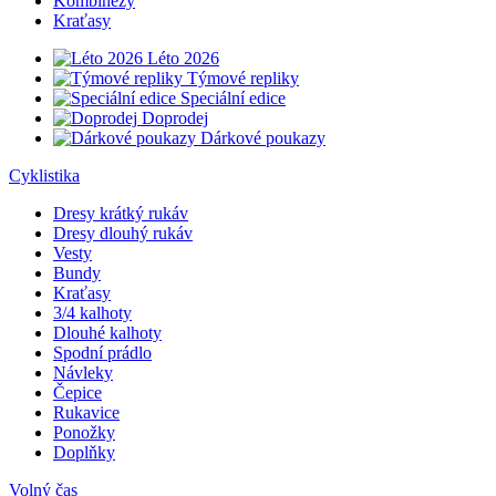
Kombinézy
Kraťasy
Léto 2026
Týmové repliky
Speciální edice
Doprodej
Dárkové poukazy
Cyklistika
Dresy krátký rukáv
Dresy dlouhý rukáv
Vesty
Bundy
Kraťasy
3/4 kalhoty
Dlouhé kalhoty
Spodní prádlo
Návleky
Čepice
Rukavice
Ponožky
Doplňky
Volný čas