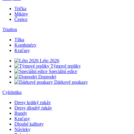
Trička
Mikiny
Čepice
Triatlon
Tílka
Kombinézy
Kraťasy
Léto 2026
Týmové repliky
Speciální edice
Doprodej
Dárkové poukazy
Cyklistika
Dresy krátký rukáv
Dresy dlouhý rukáv
Bundy
Kraťasy
Dlouhé kalhoty
Návleky