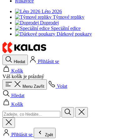
Rukavice
Léto 2026
Týmové repliky
Doprodej
Speciální edice
Dárkové poukazy
Přihlásit se
Hledat
Košík
Váš košík je prázdný
Volat
Menu
Zavřít
Hledat
Košík
Přihlásit se
Zpět