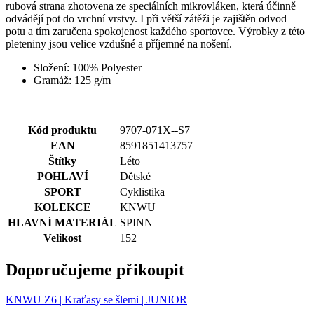
rubová strana zhotovena ze speciálních mikrovláken, která účinně
odvádějí pot do vrchní vrstvy. I při větší zátěži je zajištěn odvod
potu a tím zaručena spokojenost každého sportovce. Výrobky z této
pleteniny jsou velice vzdušné a příjemné na nošení.
Složení: 100% Polyester
Gramáž: 125 g/m
Kód produktu
9707-071X--S7
EAN
8591851413757
Štítky
Léto
POHLAVÍ
Dětské
SPORT
Cyklistika
KOLEKCE
KNWU
HLAVNÍ MATERIÁL
SPINN
Velikost
152
Doporučujeme přikoupit
KNWU Z6 | Kraťasy se šlemi | JUNIOR