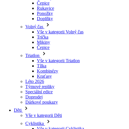
Čepice
Rukavice
Ponožky
Doplňky
Volný čas
Vše v kategorii Volný čas
Trička
Mikiny
Čepice
Triatlon
Vše v kategorii Triatlon
Tílka
Kombinézy
Kraťasy
Léto 2026
Týmové repliky
Speciální edice
Doprodej
Dárkové poukazy
Děti
Vše v kategorii Děti
Cyklistika
Vše v kategorii Cyklistika