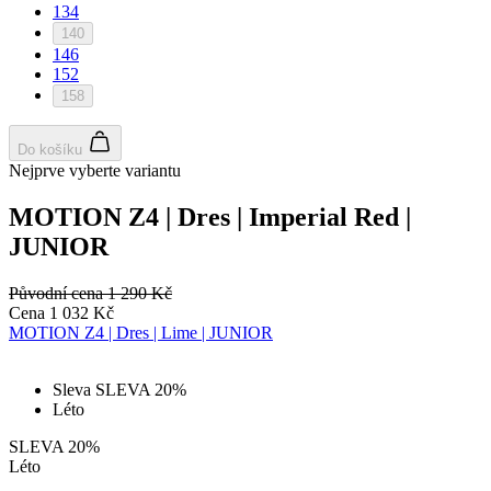
134
Nezařazené cookies
140
146
152
158
Do košíku
Nejprve vyberte variantu
Nezbytně nutné cookies
Analytické cookies
Marketingové cookies
Funkční cookies
MOTION Z4 | Dres | Imperial Red |
Nezařazené cookies
JUNIOR
Nezbytně nutné soubory cookie umožňují základní
funkce webových stránek, jako je přihlášení
Původní cena
1 290 Kč
uživatele a správa účtu. Webové stránky nelze bez
Cena
1 032 Kč
nezbytně nutných souborů cookie správně používat.
MOTION Z4 | Dres | Lime | JUNIOR
Poskytovatel
/
Název
Vyprší
Pop
Doména
Sleva SLEVA 20%
Léto
udid
.kalas.cz
4 týdny 2
Ten
dny
se 
jed
SLEVA 20%
iden
Léto
zaří
maj