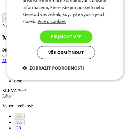
příslušné informace kombinovat s dalšími
158
informacemi, které jste jim poskytli nebo
které od vás získali, když jste využili jejich
Do košíku
služeb.
Více o cookies
Nejprve vyberte variantu
PŘIJMOUT VŠE
MOTION Z4 | Dres | Sky Blue | JUNIOR
Původní cena
1 290 Kč
VŠE ODMÍTNOUT
Cena
1 161 Kč
MOTION Z4 | Dres | Imperial Red | JUNIOR
ZOBRAZIT PODROBNOSTI
Sleva SLEVA 20%
Nezbytně nutné
Analytické
Léto
cookies
cookies
SLEVA 20%
Léto
Vyberte velikost:
Marketingové
Funkční cookies
cookies
110
122
128