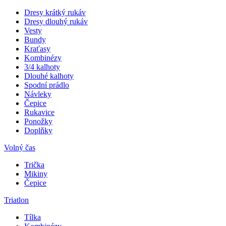
Dresy krátký rukáv
Dresy dlouhý rukáv
Vesty
Bundy
Kraťasy
Kombinézy
3/4 kalhoty
Dlouhé kalhoty
Spodní prádlo
Návleky
Čepice
Rukavice
Ponožky
Doplňky
Volný čas
Trička
Mikiny
Čepice
Triatlon
Tílka