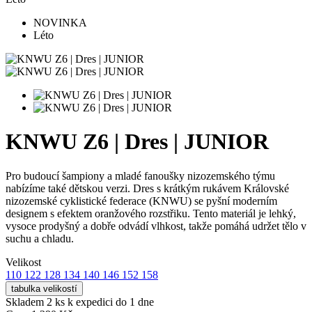
NOVINKA
Léto
KNWU Z6 | Dres | JUNIOR
Pro budoucí šampiony a mladé fanoušky nizozemského týmu
nabízíme také dětskou verzi. Dres s krátkým rukávem Královské
nizozemské cyklistické federace (KNWU) se pyšní moderním
designem s efektem oranžového rozstřiku. Tento materiál je lehký,
vysoce prodyšný a dobře odvádí vlhkost, takže pomáhá udržet tělo v
suchu a chladu.
Velikost
110
122
128
134
140
146
152
158
tabulka velikostí
Skladem 2 ks
k expedici do 1 dne