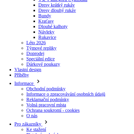
Dresy krátký rukáv
Dresy dlouhý rukáv
Bundy
Kraťasy
Dlouhé kalhoty
Návleky
Rukavice
Léto 2026
Týmové repliky
Doprodej
Speciální edice
Dárkové poukazy
Vlastní design
Příběhy
Informace
Obchodní podmínky
Informace o zpracovávání osobních údajů
Reklamační podmínky
Volná pracovní místa
Ochrana soukromí - cookies
O nás
Pro zákazníky
Ke stažení