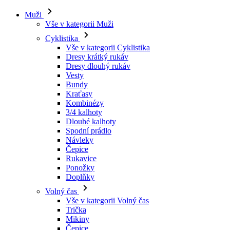
Muži
Vše v kategorii Muži
Cyklistika
Vše v kategorii Cyklistika
Dresy krátký rukáv
Dresy dlouhý rukáv
Vesty
Bundy
Kraťasy
Kombinézy
3/4 kalhoty
Dlouhé kalhoty
Spodní prádlo
Návleky
Čepice
Rukavice
Ponožky
Doplňky
Volný čas
Vše v kategorii Volný čas
Trička
Mikiny
Čepice