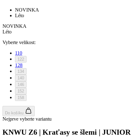
NOVINKA
Léto
NOVINKA
Léto
Vyberte velikost:
110
122
128
134
140
146
152
158
Do košíku
Nejprve vyberte variantu
KNWU Z6 | Kraťasy se šlemi | JUNIOR