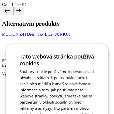
Cena
1 490 Kč
Alternativní produkty
MOTION Z4 | Dres | Sky Blue | JUNIOR
Sleva SLEVA 10%
Léto
Tato webová stránka používá
SLEVA 10%
cookies
Léto
Soubory cookie používáme k personalizaci
Vyberte velikost:
obsahu a reklam, k poskytování funkcí
sociálních médií a k analýze návštěvnosti.
110
122
Informace o tom, jak používáte naše
128
webové stránky, poskytujeme také našim
134
partnerům v oblasti sociálních médií,
140
reklamy a analýzy. Tito partneři mohou
146
152