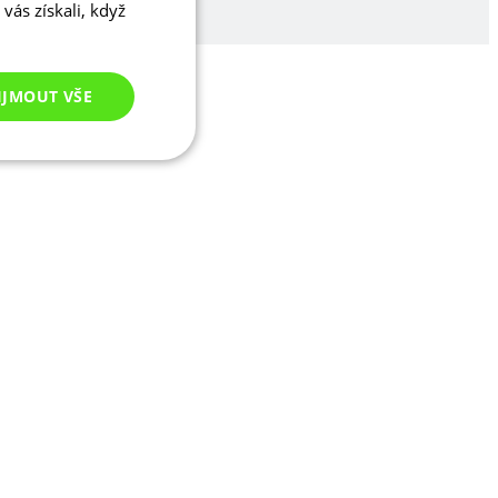
vás získali, když
IJMOUT VŠE
Nezařazené
cookies
ezařazené cookies
 správa účtu. Webové
ikaci zařízení, která
ala používání a