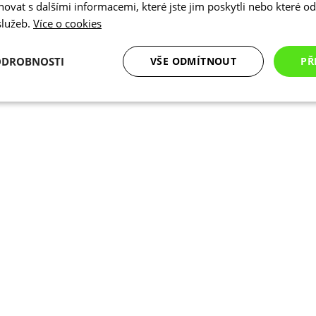
vat s dalšími informacemi, které jste jim poskytli nebo které od 
 služeb.
Více o cookies
ODROBNOSTI
VŠE ODMÍTNOUT
PŘ
é
Analytické
Marketingové
Funkční cookies
cookies
cookies
ookies
Analytické cookies
Marketingové cookies
Funkční cookies
N
ry cookie umožňují základní funkce webových stránek, jako je přihlášení uživatele a
zbytně nutných souborů cookie správně používat.
Poskytovatel
/
Vyprší
Popis
Doména
.kalas.cz
4 týdny 2
Tento cookie se používá k jedinečné identif
dny
mají přístup k webové stránce, aby sledov