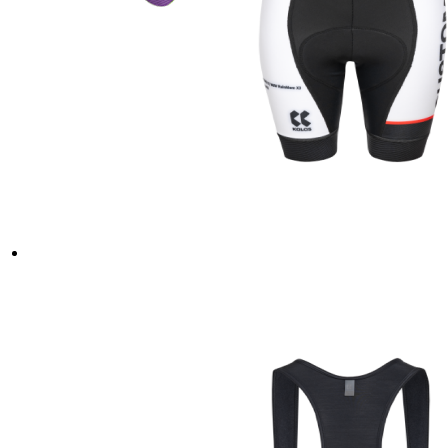
laravel_session
_ga_LNVEC3WE5Q
__cf_bm
li_gc
ipCountry
PHPSESSID
CookieScriptConse