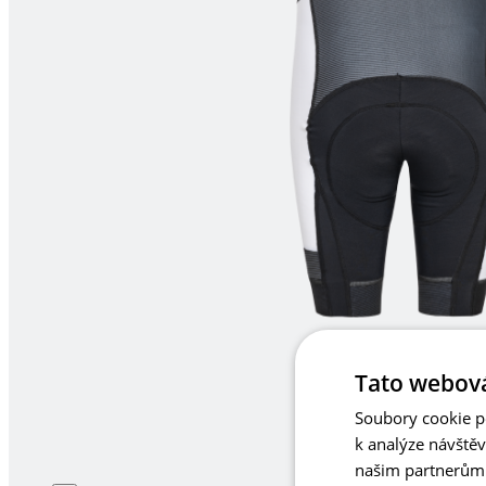
Tato webová
Soubory cookie po
k analýze návště
našim partnerům v