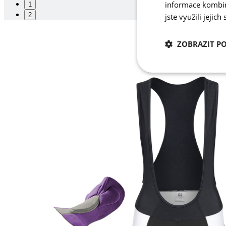
informace kombino
1
2
jste využili jejich
ZOBRAZIT P
Nezbytně nutn
cookies
Nezbytně nutné c
Nezbytně nutné soubo
stránky nelze bez ne
Název
udid