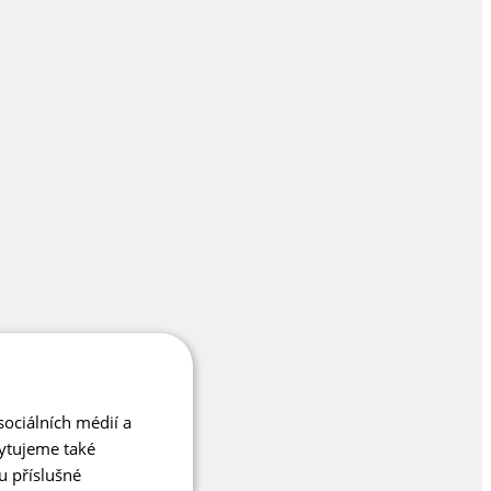
ociálních médií a
kytujeme také
u příslušné