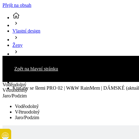
Přejít na obsah
Vlastní design
Ženy
Cyklistika
Zpět na hlavní stránku
Kraťasy
Voděodolný
Kraťasy se šlemi PRO 02 | W&W RainMem | DÁMSKÉ
(aktuá
Větruodolný
Jaro/Podzim
Voděodolný
Větruodolný
Jaro/Podzim