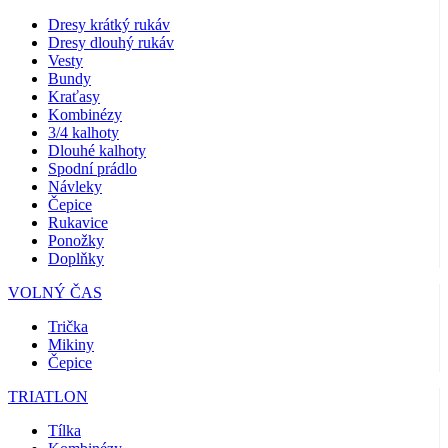
Dresy krátký rukáv
Dresy dlouhý rukáv
Vesty
Bundy
Kraťasy
Kombinézy
3/4 kalhoty
Dlouhé kalhoty
Spodní prádlo
Návleky
Čepice
Rukavice
Ponožky
Doplňky
VOLNÝ ČAS
Trička
Mikiny
Čepice
TRIATLON
Tílka