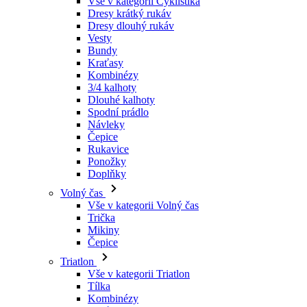
Návleky
Čepice
Rukavice
Ponožky
Doplňky
Volný čas
Vše v kategorii Volný čas
Trička
Mikiny
Čepice
Triatlon
Vše v kategorii Triatlon
Tílka
Kombinézy
Kraťasy
Léto 2026
Týmové repliky
Speciální edice
Doprodej
Dárkové poukazy
Ženy
Vše v kategorii Ženy
Cyklistika