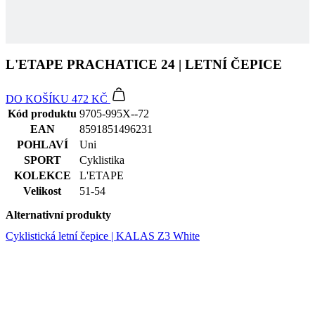
pr
EAN
8591851496231
rela
uži
POHLAVÍ
Uni
Obv
SPORT
Cyklistika
jed
ná
KOLEKCE
L'ETAPE
vyg
Velikost
51-54
čísl
pou
být
Alternativní produkty
pro
ale
Cyklistická letní čepice | KALAS Z3 White
pří
udr
při
sta
mez
str
CookieScriptConsent
5 měsíců
Ten
CookieScript
4 týdny
coo
.kalas.cz
pou
Coo
Scr
zap
pře
sou
sou
coo
náv
Je 
ban