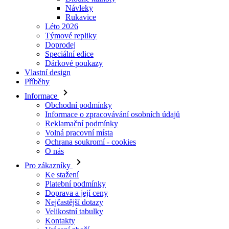
Informace
Obchodní podmínky
Informace o zpracovávání osobních údajů
Reklamační podmínky
Volná pracovní místa
Ochrana soukromí - cookies
O nás
Pro zákazníky
Ke stažení
Platební podmínky
Doprava a její ceny
Nejčastější dotazy
Velikostní tabulky
Kontakty
Vrácení zboží
Přihlásit se
Skladové produkty