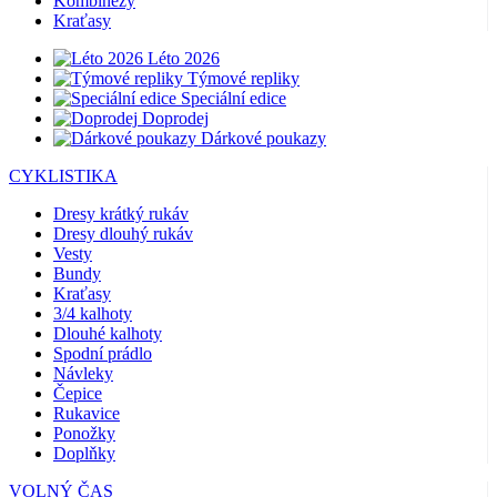
Kombinézy
Kraťasy
Léto 2026
Týmové repliky
Speciální edice
Doprodej
Dárkové poukazy
CYKLISTIKA
Dresy krátký rukáv
Dresy dlouhý rukáv
Vesty
Bundy
Kraťasy
3/4 kalhoty
Dlouhé kalhoty
Spodní prádlo
Návleky
Čepice
Rukavice
Ponožky
Doplňky
VOLNÝ ČAS