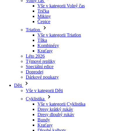
Kraťasy
Léto 2026
Týmové repliky
Speciální edice
Doprodej
Dárkové poukazy
Děti
Vše v kategorii Děti
Cyklistika
Vše v kategorii Cyklistika
Dresy krátký rukáv
Dresy dlouhý rukáv
Bundy
Kraťasy
Dlouhé kalhoty
Návleky
Rukavice
Léto 2026
Týmové repliky
Doprodej
Speciální edice
Dárkové poukazy
Vlastní design
Příběhy