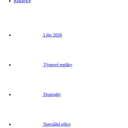
Rukavice
Léto 2026
Týmové repliky
Doprodej
Speciální edice
Dárkové poukazy
Přihlásit se
Hledat
Košík