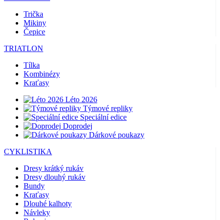
Trička
Mikiny
Čepice
TRIATLON
Tílka
Kombinézy
Kraťasy
Léto 2026
Týmové repliky
Speciální edice
Doprodej
Dárkové poukazy
CYKLISTIKA
Dresy krátký rukáv
Dresy dlouhý rukáv
Bundy
Kraťasy
Dlouhé kalhoty
Návleky