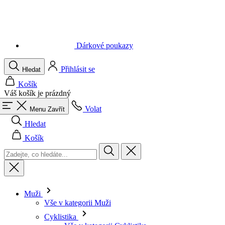
Váš košík je prázdný
Volat
Menu
Zavřít
Hledat
Košík
Muži
Vše v kategorii Muži
Cyklistika
Vše v kategorii Cyklistika
Dresy krátký rukáv
Dresy dlouhý rukáv
Vesty
Bundy
Kraťasy
Kombinézy
3/4 kalhoty
Dlouhé kalhoty
Spodní prádlo