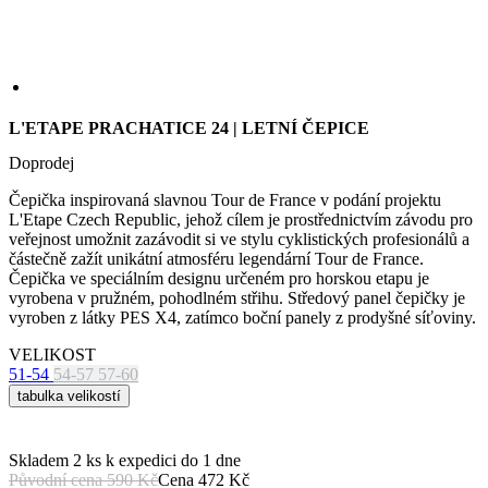
we
Čepička inspirovaná slavnou Tour de France v podání projektu
str
L'Etape Czech Republic, jehož cílem je prostřednictvím závodu pro
sle
veřejnost umožnit zazávodit si ve stylu cyklistických profesionálů a
pou
částečně zažít unikátní atmosféru legendární Tour de France.
zlep
uži
Čepička ve speciálním designu určeném pro horskou etapu je
zku
vyrobena v pružném, pohodlném střihu. Středový panel čepičky je
vyroben z látky PES X4, zatímco boční panely z prodyšné síťoviny.
laravel_session
1 den
Int
Laravel LLC
pou
www.kalas.cz
lar
VELIKOST
k id
51-54
54-57
57-60
ins
tabulka velikostí
pro
Google
Privacy Policy
_ga_LNVEC3WE5Q
.kalas.cz
1 rok 1
měsíc
Skladem 2 ks
k expedici do 1 dne
__cf_bm
29 minut
Ten
Cloudflare
Původní cena
590 Kč
Cena
472 Kč
49 sekund
coo
Inc.
PŘIDAT DO KOŠÍKU
pou
.heureka.group
roz
VLASTNOSTI PRODUKTU
lid
To 
pří
PRODYŠNOST
byl
pod
pla
o p
jeji
we
str