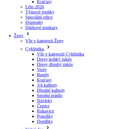
Vše v kategorii Cyklistika
Dresy krátký rukáv
Dresy dlouhý rukáv
Vesty
Bundy
Kraťasy
3/4 kalhoty
Dlouhé kalhoty
Spodní prádlo
Návleky
Čepice
Rukavice
Ponožky
Doplňky
Volný čas
Vše v kategorii Volný čas
Trička
Mikiny
Čepice
Triatlon
Vše v kategorii Triatlon
Tílka
Kombinézy