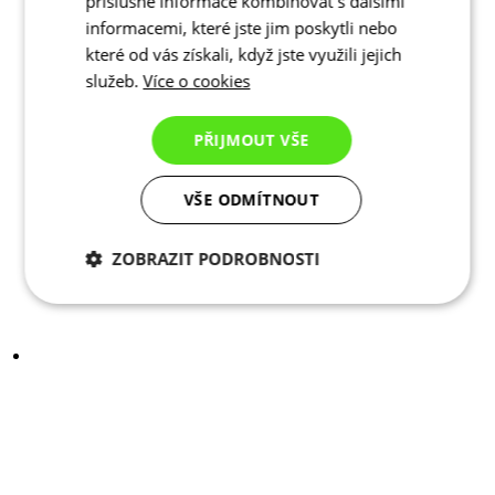
příslušné informace kombinovat s dalšími
informacemi, které jste jim poskytli nebo
které od vás získali, když jste využili jejich
služeb.
Více o cookies
PŘIJMOUT VŠE
VŠE ODMÍTNOUT
ZOBRAZIT PODROBNOSTI
Nezbytně nutné
Analytické
cookies
cookies
Marketingové
Funkční cookies
cookies