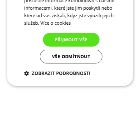
příslušné informace kombinovat s dalšími
informacemi, které jste jim poskytli nebo
které od vás získali, když jste využili jejich
služeb.
Více o cookies
PŘIJMOUT VŠE
VŠE ODMÍTNOUT
ZOBRAZIT PODROBNOSTI
Nezbytně nutné
Analytické
cookies
cookies
Marketingové
Funkční cookies
cookies