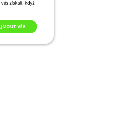
vás získali, když
IJMOUT VŠE
Nezařazené
cookies
ezařazené cookies
 správa účtu. Webové
ikaci zařízení, která
ala používání a