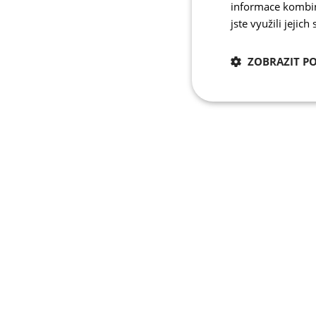
informace kombino
jste využili jejich
ZOBRAZIT P
Nezbytně nutn
cookies
Nezbytně nutné c
Nezbytně nutné soubo
stránky nelze bez ne
Název
udid