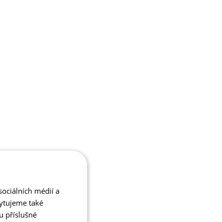
ociálních médií a
kytujeme také
u příslušné