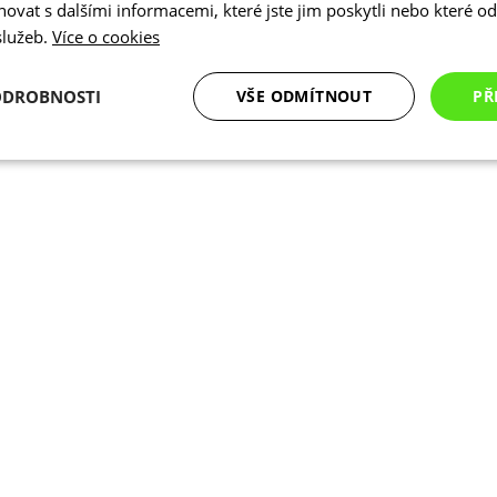
vat s dalšími informacemi, které jste jim poskytli nebo které od 
 služeb.
Více o cookies
ODROBNOSTI
VŠE ODMÍTNOUT
PŘ
é
Analytické
Marketingové
Funkční cookies
cookies
cookies
ookies
Analytické cookies
Marketingové cookies
Funkční cookies
N
ry cookie umožňují základní funkce webových stránek, jako je přihlášení uživatele a
zbytně nutných souborů cookie správně používat.
Poskytovatel
/
Vyprší
Popis
Doména
.kalas.cz
4 týdny 2
Tento cookie se používá k jedinečné identif
dny
mají přístup k webové stránce, aby sledov