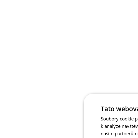
Tato webová
Soubory cookie po
k analýze návště
našim partnerům v