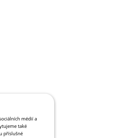
ociálních médií a
kytujeme také
u příslušné