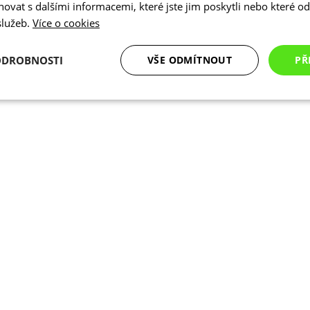
vat s dalšími informacemi, které jste jim poskytli nebo které od 
 služeb.
Více o cookies
ODROBNOSTI
VŠE ODMÍTNOUT
PŘ
é
Analytické
Marketingové
Funkční cookies
cookies
cookies
ookies
Analytické cookies
Marketingové cookies
Funkční cookies
N
ry cookie umožňují základní funkce webových stránek, jako je přihlášení uživatele a
zbytně nutných souborů cookie správně používat.
Poskytovatel
/
Vyprší
Popis
Doména
.kalas.cz
4 týdny 2
Tento cookie se používá k jedinečné identif
dny
mají přístup k webové stránce, aby sledov