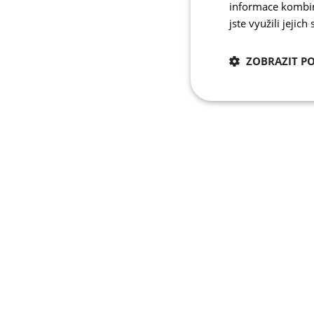
informace kombino
jste využili jejich
ZOBRAZIT P
Nezbytně nutn
cookies
Nezbytně nutné c
Nezbytně nutné soubo
stránky nelze bez ne
Název
udid