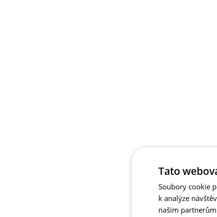
Tato webová
Soubory cookie po
k analýze návště
našim partnerům v