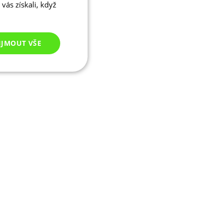
vás získali, když
IJMOUT VŠE
Nezařazené
cookies
ezařazené cookies
 správa účtu. Webové
ikaci zařízení, která
ala používání a