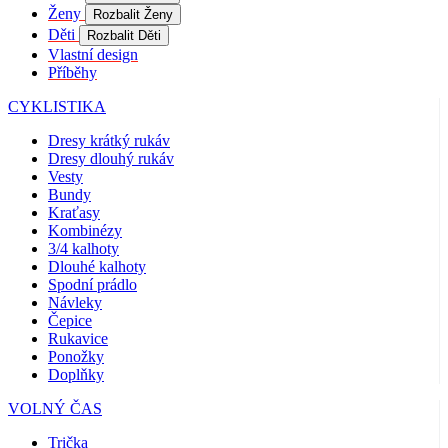
Coo
Ženy
Rozbalit Ženy
Scr
fun
Děti
Rozbalit Děti
spr
Vlastní design
Příběhy
gp_s
.kalas.cz
1 rok 1
Tat
měsíc
pou
spr
CYKLISTIKA
sle
uži
Dresy krátký rukáv
nap
Dresy dlouhý rukáv
we
str
Vesty
obv
Bundy
zac
Kraťasy
uži
sta
Kombinézy
pož
3/4 kalhoty
str
Dlouhé kalhoty
Spodní prádlo
VISITOR_PRIVACY_METADATA
5 měsíců
Ten
YouTube
4 týdny
coo
.youtube.com
Návleky
ukl
Čepice
sou
Rukavice
uži
vol
Ponožky
sou
Doplňky
jeji
s w
VOLNÝ ČAS
Zaz
úda
sou
Trička