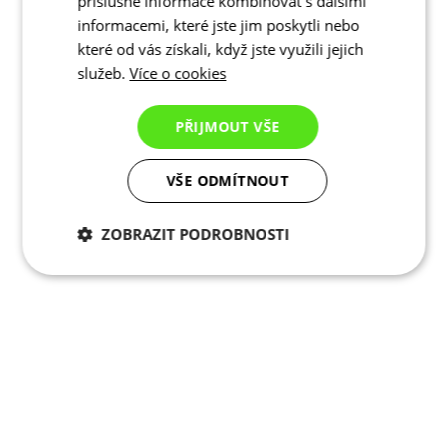
příslušné informace kombinovat s dalšími
informacemi, které jste jim poskytli nebo
které od vás získali, když jste využili jejich
služeb.
Více o cookies
PŘIJMOUT VŠE
VŠE ODMÍTNOUT
ZOBRAZIT PODROBNOSTI
Nezbytně nutné
Analytické
cookies
cookies
Marketingové
Funkční cookies
cookies