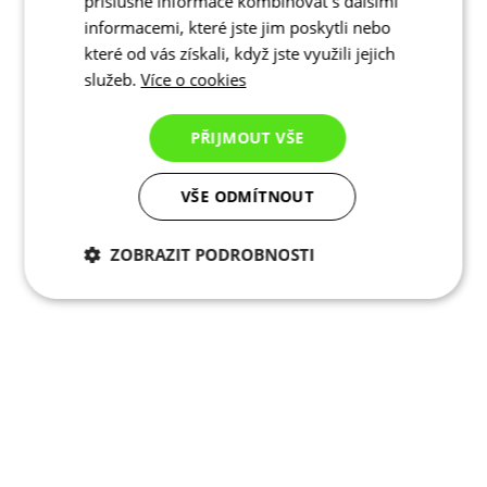
příslušné informace kombinovat s dalšími
informacemi, které jste jim poskytli nebo
které od vás získali, když jste využili jejich
služeb.
Více o cookies
PŘIJMOUT VŠE
VŠE ODMÍTNOUT
ZOBRAZIT PODROBNOSTI
Nezbytně nutné
Analytické
cookies
cookies
Marketingové
Funkční cookies
cookies