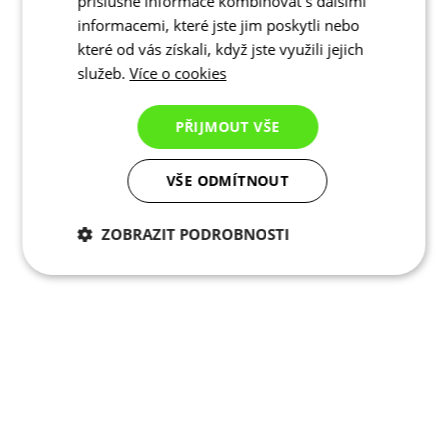
příslušné informace kombinovat s dalšími
informacemi, které jste jim poskytli nebo
které od vás získali, když jste využili jejich
služeb.
Více o cookies
PŘIJMOUT VŠE
VŠE ODMÍTNOUT
ZOBRAZIT PODROBNOSTI
Nezbytně nutné
Analytické
cookies
cookies
Marketingové
Funkční cookies
cookies