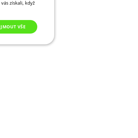
vás získali, když
IJMOUT VŠE
Nezařazené
cookies
ezařazené cookies
 správa účtu. Webové
ikaci zařízení, která
ala používání a