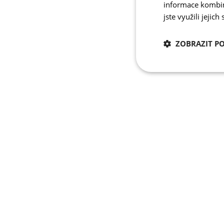
informace kombino
jste využili jejich
ZOBRAZIT P
Nezbytně nutn
cookies
Nezbytně nutné c
Nezbytně nutné soubo
stránky nelze bez ne
Název
udid