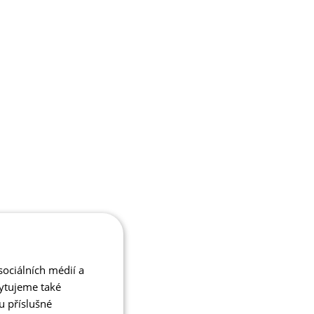
ociálních médií a
kytujeme také
u příslušné