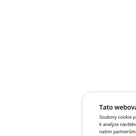
Tato webová
Soubory cookie po
k analýze návště
našim partnerům v