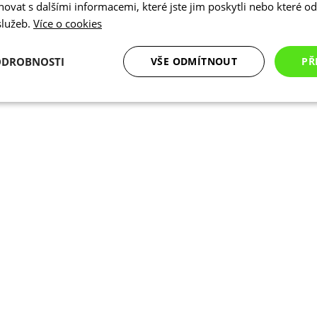
vat s dalšími informacemi, které jste jim poskytli nebo které od 
 služeb.
Více o cookies
ODROBNOSTI
VŠE ODMÍTNOUT
PŘ
é
Analytické
Marketingové
Funkční cookies
cookies
cookies
ookies
Analytické cookies
Marketingové cookies
Funkční cookies
N
ry cookie umožňují základní funkce webových stránek, jako je přihlášení uživatele a
zbytně nutných souborů cookie správně používat.
Poskytovatel
/
Vyprší
Popis
Doména
.kalas.cz
4 týdny 2
Tento cookie se používá k jedinečné identif
dny
mají přístup k webové stránce, aby sledov