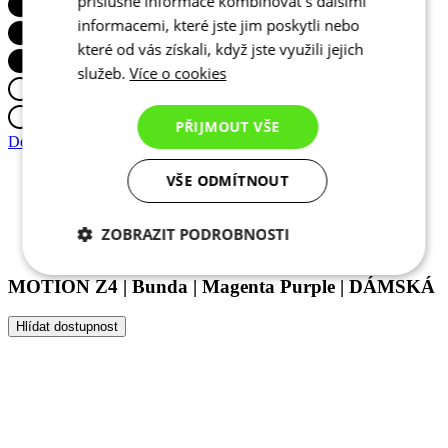
příslušné informace kombinovat s dalšími
informacemi, které jste jim poskytli nebo
které od vás získali, když jste využili jejich
služeb.
Více o cookies
PŘIJMOUT VŠE
VŠE ODMÍTNOUT
ZOBRAZIT PODROBNOSTI
Nezbytně nutné
Analytické
cookies
cookies
Marketingové
Funkční cookies
cookies