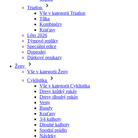
Triatlon
Vše v kategorii Triatlon
Tílka
Kombinézy
Kraťasy
Léto 2026
Týmové repliky
Speciální edice
Doprodej
Dárkové poukazy
Ženy
Vše v kategorii Ženy
Cyklistika
Vše v kategorii Cyklistika
Dresy krátký rukáv
Dresy dlouhý rukáv
Vesty
Bundy
Kraťasy
3/4 kalhoty
Dlouhé kalhoty
Spodní prádlo
Návleky