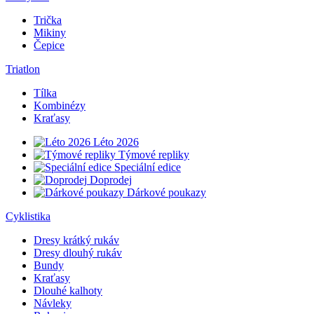
Trička
Mikiny
Čepice
Triatlon
Tílka
Kombinézy
Kraťasy
Léto 2026
Týmové repliky
Speciální edice
Doprodej
Dárkové poukazy
Cyklistika
Dresy krátký rukáv
Dresy dlouhý rukáv
Bundy
Kraťasy
Dlouhé kalhoty
Návleky