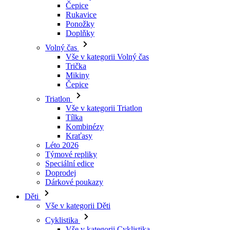
Čepice
Rukavice
Ponožky
Doplňky
Volný čas
Vše v kategorii Volný čas
Trička
Mikiny
Čepice
Triatlon
Vše v kategorii Triatlon
Tílka
Kombinézy
Kraťasy
Léto 2026
Týmové repliky
Speciální edice
Doprodej
Dárkové poukazy
Děti
Vše v kategorii Děti
Cyklistika
Vše v kategorii Cyklistika