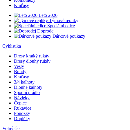
Kombinézy
Kraťasy
Léto 2026
Týmové repliky
Speciální edice
Doprodej
Dárkové poukazy
Cyklistika
Dresy krátký rukáv
Dresy dlouhý rukáv
Vesty
Bundy
Kraťasy
3/4 kalhoty
Dlouhé kalhoty
Spodní prádlo
Návleky
Čepice
Rukavice
Ponožky
Doplňky
Volný čas