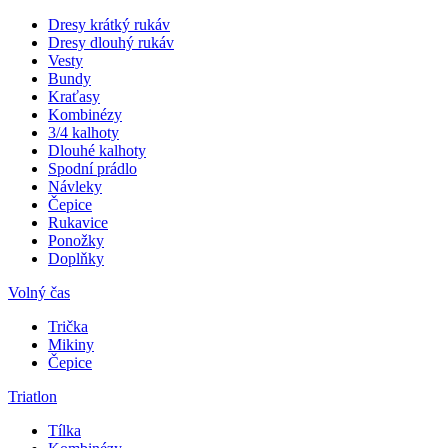
Dresy krátký rukáv
Dresy dlouhý rukáv
Vesty
Bundy
Kraťasy
Kombinézy
3/4 kalhoty
Dlouhé kalhoty
Spodní prádlo
Návleky
Čepice
Rukavice
Ponožky
Doplňky
Volný čas
Trička
Mikiny
Čepice
Triatlon
Tílka