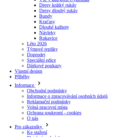
Dresy krátký rukáv
Dresy dlouhý rukáv
Bundy
Kraťasy
Dlouhé kalhoty
Návleky
Rukavice
Léto 2026
Týmové repliky
Doprodej
Speciální edice
Dárkové poukazy
Vlastní design
Příběhy
Informace
Obchodní podmínky
Informace o zpracovávání osobních údajů
Reklamační podmínky
Volná pracovní místa
Ochrana soukromí - cookies
O nás
Pro zákazníky
Ke stažení