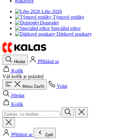
Rukavice
Léto 2026
Týmové repliky
Doprodej
Speciální edice
Dárkové poukazy
Přihlásit se
Hledat
Košík
Váš košík je prázdný
Volat
Menu
Zavřít
Hledat
Košík
Přihlásit se
Zpět