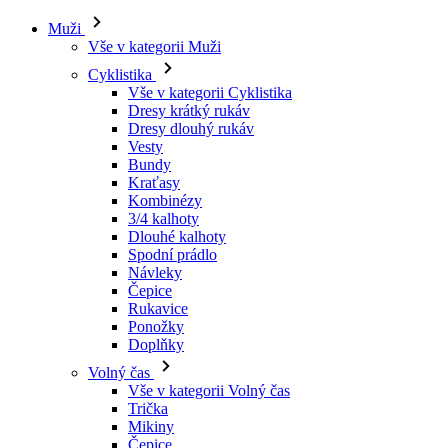
Muži
Vše v kategorii Muži
Cyklistika
Vše v kategorii Cyklistika
Dresy krátký rukáv
Dresy dlouhý rukáv
Vesty
Bundy
Kraťasy
Kombinézy
3/4 kalhoty
Dlouhé kalhoty
Spodní prádlo
Návleky
Čepice
Rukavice
Ponožky
Doplňky
Volný čas
Vše v kategorii Volný čas
Trička
Mikiny
Čepice