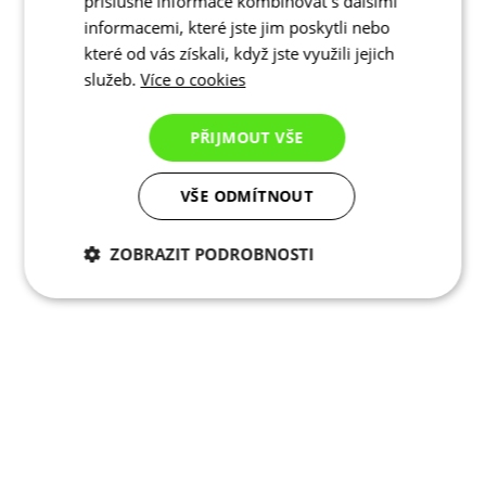
příslušné informace kombinovat s dalšími
informacemi, které jste jim poskytli nebo
které od vás získali, když jste využili jejich
služeb.
Více o cookies
PŘIJMOUT VŠE
VŠE ODMÍTNOUT
ZOBRAZIT PODROBNOSTI
Nezbytně nutné
Analytické
cookies
cookies
Marketingové
Funkční cookies
cookies