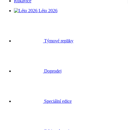
Rukavice
Léto 2026
Týmové repliky
Doprodej
Speciální edice
Dárkové poukazy
Přihlásit se
Hledat
Košík