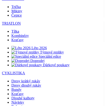
Trička
Mikiny
Čepice
TRIATLON
Tílka
Kombinézy
Kraťasy
Léto 2026
Týmové repliky
Speciální edice
Doprodej
Dárkové poukazy
CYKLISTIKA
Dresy krátký rukáv
Dresy dlouhý rukáv
Bundy
Kraťasy
Dlouhé kalhoty
Návleky