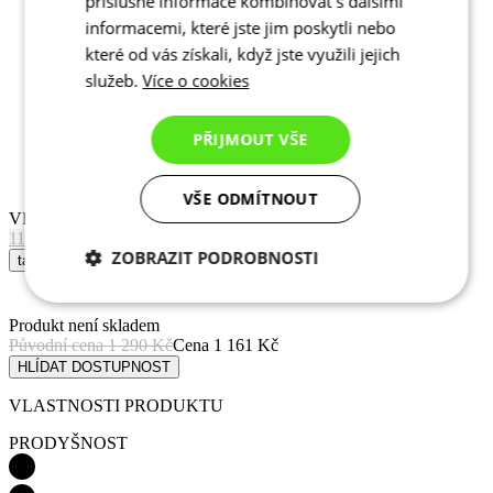
příslušné informace kombinovat s dalšími
informacemi, které jste jim poskytli nebo
které od vás získali, když jste využili jejich
služeb.
Více o cookies
VELIKOST
PŘIJMOUT VŠE
110
122
128
134
140
146
152
158
tabulka velikostí
VŠE ODMÍTNOUT
Produkt není skladem
Původní cena
1 290 Kč
Cena
1 161 Kč
ZOBRAZIT PODROBNOSTI
HLÍDAT DOSTUPNOST
Nezbytně nutné
Analytické
VLASTNOSTI PRODUKTU
cookies
cookies
PRODYŠNOST
Marketingové
Funkční cookies
cookies