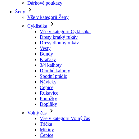
Vše v kategorii Cyklistika
Dresy krátký rukáv
Dresy dlouhý rukáv
Vesty
Bundy
Kraťasy
3/4 kalhoty
Dlouhé kalhoty
Spodní prádlo
Návleky
Čepice
Rukavice
Ponožky
Doplňky
Volný čas
Vše v kategorii Volný čas
Trička
Mikiny
Čepice
Triatlon
Vše v kategorii Triatlon
Tílka
Kombinézy