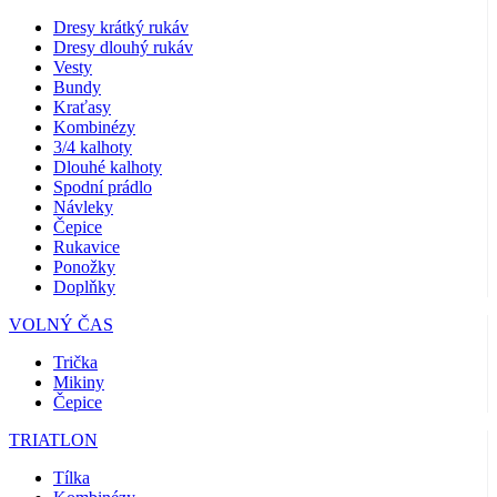
Dresy krátký rukáv
Dresy dlouhý rukáv
Vesty
Bundy
Kraťasy
Kombinézy
3/4 kalhoty
Dlouhé kalhoty
Spodní prádlo
Návleky
Čepice
Rukavice
Ponožky
Doplňky
VOLNÝ ČAS
Trička
Mikiny
Čepice
TRIATLON
Tílka