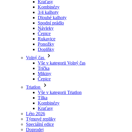
Návleky
Čepice
Rukavice
Ponožky
Doplňky
Volný čas
Vše v kategorii Volný čas
Trička
Mikiny
Čepice
Triatlon
Vše v kategorii Triatlon
Tílka
Kombinézy
Kraťasy
Léto 2026
Týmové repliky
Speciální edice
Doprodej
Dárkové poukazy
Ženy
Vše v kategorii Ženy
Cyklistika