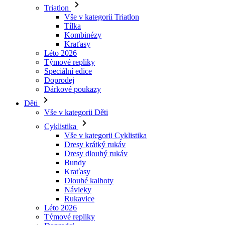
Kraťasy
Léto 2026
Týmové repliky
Speciální edice
Doprodej
Dárkové poukazy
Děti
Vše v kategorii Děti
Cyklistika
Vše v kategorii Cyklistika
Dresy krátký rukáv
Dresy dlouhý rukáv
Bundy
Kraťasy
Dlouhé kalhoty
Návleky
Rukavice
Léto 2026
Týmové repliky
Doprodej
Speciální edice
Dárkové poukazy
Vlastní design
Příběhy