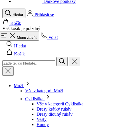
Váš košík je prázdný
Volat
Menu
Zavřít
Hledat
Košík
Muži
Vše v kategorii Muži
Cyklistika
Vše v kategorii Cyklistika
Dresy krátký rukáv
Dresy dlouhý rukáv
Vesty
Bundy
Kraťasy
Kombinézy
3/4 kalhoty
Dlouhé kalhoty
Spodní prádlo