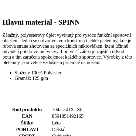
li_gc
5 měsíců
Pou
LinkedIn
Zátažný, polyesterový úplet vyvinutý pro vysoce funkční sportovní
4 týdny
ukl
Corporation
oblečení. Jedná se o dvouvrstvou konstrukci lehké pleteniny, kde je
sou
.linkedin.com
rubová strana zhotovena ze speciálních mikrovláken, která účinně
hos
odvádějí pot do vrchní vrstvy. I při větší zátěži je zajištěn odvod
pou
coo
potu a tím zaručena spokojenost každého sportovce. Výrobky z této
jin
pleteniny jsou velice vzdušné a příjemné na nošení.
pod
úče
Složení: 100% Polyester
ipCountry
www.kalas.cz
1 rok
Pou
Gramáž: 125 g/m
ukl
uži
zák
IP 
usn
lok
tra
Kód produktu
1042-241X--S6
slu
EAN
8591851492165
PHPSESSID
Zavřením
Coo
PHP.net
Štítky
Léto
prohlížeče
gen
www.kalas.cz
apl
POHLAVÍ
Dětské
zal
SPORT
Cyklistika
jaz
Tot
KOLEKCE
MOTION
uni
HLAVNÍ MATERIÁL
SPINN
ide
pou
Velikost
146
udr