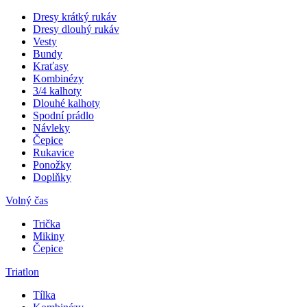
Dresy krátký rukáv
Dresy dlouhý rukáv
Vesty
Bundy
Kraťasy
Kombinézy
3/4 kalhoty
Dlouhé kalhoty
Spodní prádlo
Návleky
Čepice
Rukavice
Ponožky
Doplňky
Volný čas
Trička
Mikiny
Čepice
Triatlon
Tílka