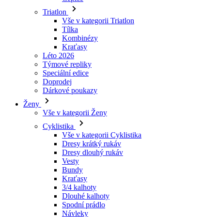
Triatlon
Vše v kategorii Triatlon
Tílka
Kombinézy
Kraťasy
Léto 2026
Týmové repliky
Speciální edice
Doprodej
Dárkové poukazy
Ženy
Vše v kategorii Ženy
Cyklistika
Vše v kategorii Cyklistika
Dresy krátký rukáv
Dresy dlouhý rukáv
Vesty
Bundy
Kraťasy
3/4 kalhoty
Dlouhé kalhoty
Spodní prádlo
Návleky