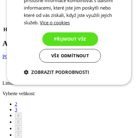
příslušné informace kombinovat s dalšími
Štítky
Klasický střih | Léto
informacemi, které jste jim poskytli nebo
POHLAVÍ
Pánské
které od vás získali, když jste využili jejich
SPORT
Cyklistika
služeb.
Více o cookies
KOLEKCE
MOTION
HLAVNÍ MATERIÁL
SPINN
PŘIJMOUT VŠE
Alternativní produkty
VŠE ODMÍTNOUT
POSTERLAD Z5 | Dres AERO
ZOBRAZIT PODROBNOSTI
Limitovaná edice
Limitovaná edice
Nezbytně nutné
Analytické
cookies
cookies
Vyberte velikost:
2
3
Marketingové
Funkční cookies
4
cookies
5
6
7