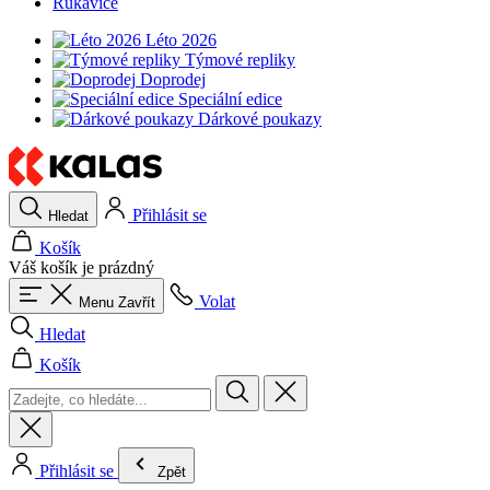
Rukavice
Léto 2026
Týmové repliky
Doprodej
Speciální edice
Dárkové poukazy
Přihlásit se
Hledat
Košík
Váš košík je prázdný
Volat
Menu
Zavřít
Hledat
Košík
Přihlásit se
Zpět