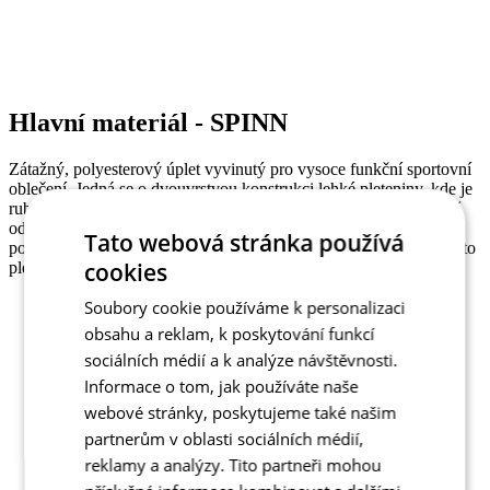
Hlavní materiál - SPINN
Zátažný, polyesterový úplet vyvinutý pro vysoce funkční sportovní
oblečení. Jedná se o dvouvrstvou konstrukci lehké pleteniny, kde je
rubová strana zhotovena ze speciálních mikrovláken, která účinně
odvádějí pot do vrchní vrstvy. I při větší zátěži je zajištěn odvod
Tato webová stránka používá
potu a tím zaručena spokojenost každého sportovce. Výrobky z této
cookies
pleteniny jsou velice vzdušné a příjemné na nošení.
Složení: 100% Polyester
Soubory cookie používáme k personalizaci
Gramáž: 125 g/m
obsahu a reklam, k poskytování funkcí
sociálních médií a k analýze návštěvnosti.
Informace o tom, jak používáte naše
Kód produktu
1011-245X--02
webové stránky, poskytujeme také našim
EAN
8591851484504
partnerům v oblasti sociálních médií,
Velikost
2
reklamy a analýzy. Tito partneři mohou
Střih
Klasický střih