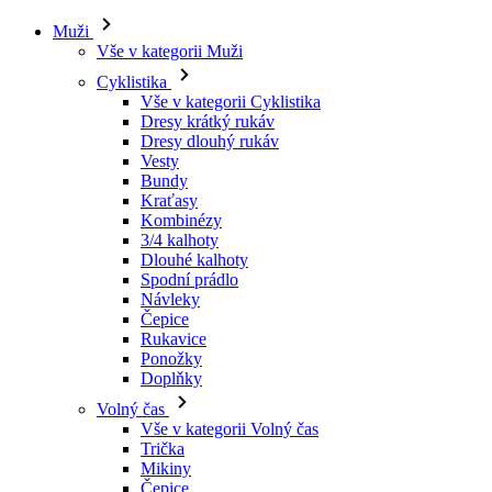
Muži
Vše v kategorii Muži
Cyklistika
Vše v kategorii Cyklistika
Dresy krátký rukáv
Dresy dlouhý rukáv
Vesty
Bundy
Kraťasy
Kombinézy
3/4 kalhoty
Dlouhé kalhoty
Spodní prádlo
Návleky
Čepice
Rukavice
Ponožky
Doplňky
Volný čas
Vše v kategorii Volný čas
Trička
Mikiny
Čepice