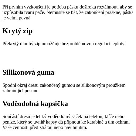
Při prvním vyzkoušení je potřeba pásku doširoka roztáhnout, aby se
uzpůsobila tvaru paže. Nemusíte se bát, že zakončení praskne, páska
je velmi pevná.
Krytý zip
Překrytý dlouhý zip umožňuje bezproblémovou regulaci teploty.
Silikonová guma
Spodní okraj dresu zakončený gumou se silikonovým proužkem
zabraňující posunu.
Voděodolná kapsička
Součástí dresu je lehký voděodolný sáček na telefon, klíče nebo
peníze, který se uvnitř kapsy dá připnout ke karabině a tím ochrání
Vaše cennosti před ztrátou nebo navlhnutím.