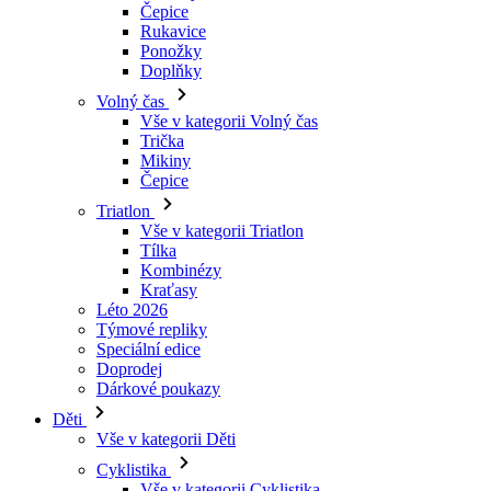
Čepice
Rukavice
Ponožky
Doplňky
Volný čas
Vše v kategorii Volný čas
Trička
Mikiny
Čepice
Triatlon
Vše v kategorii Triatlon
Tílka
Kombinézy
Kraťasy
Léto 2026
Týmové repliky
Speciální edice
Doprodej
Dárkové poukazy
Děti
Vše v kategorii Děti
Cyklistika
Vše v kategorii Cyklistika