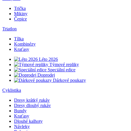
Trička
Mikiny
Čepice
Triatlon
Tílka
Kombinézy
Kraťasy
Léto 2026
Týmové repliky
Speciální edice
Doprodej
Dárkové poukazy
Cyklistika
Dresy krátký rukáv
Dresy dlouhý rukáv
Bundy
Kraťasy
Dlouhé kalhoty
Návleky