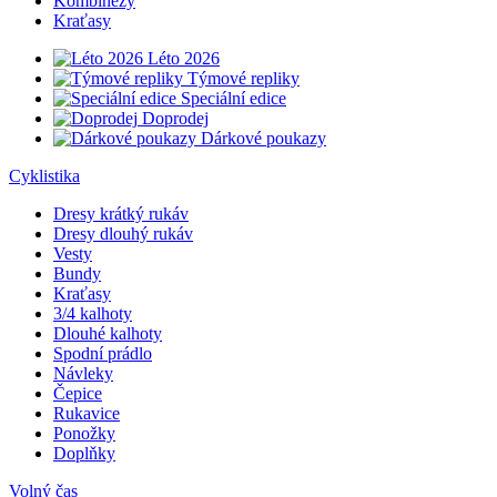
Kombinézy
Kraťasy
Léto 2026
Týmové repliky
Speciální edice
Doprodej
Dárkové poukazy
Cyklistika
Dresy krátký rukáv
Dresy dlouhý rukáv
Vesty
Bundy
Kraťasy
3/4 kalhoty
Dlouhé kalhoty
Spodní prádlo
Návleky
Čepice
Rukavice
Ponožky
Doplňky
Volný čas