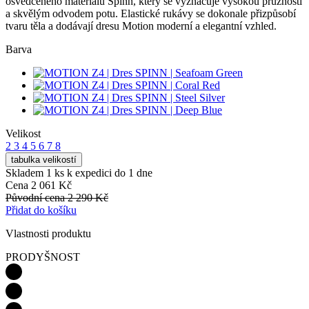
osvědčeného materiálu Spinn, který se vyznačuje vysokou pružností
a skvělým odvodem potu. Elastické rukávy se dokonale přizpůsobí
tvaru těla a dodávají dresu Motion moderní a elegantní vzhled.
Barva
Velikost
2
3
4
5
6
7
8
tabulka velikostí
Skladem 1 ks
k expedici do 1 dne
Cena
2 061 Kč
Původní cena
2 290 Kč
Přidat do košíku
Vlastnosti produktu
PRODYŠNOST