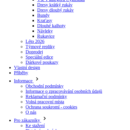
Dresy krátký rukáv
Dresy dlouhý rukáv
Bundy
Kraťasy
Dlouhé kalhoty
Návleky
Rukavice
Léto 2026
Týmové repliky
Doprodej
Speciální edice
Dárkové poukazy
Vlastní design
Příběhy
Informace
Obchodní podmínky
Informace o zpracovávání osobních údajů
Reklamační podmínky
Volná pracovní místa
Ochrana soukromí - cookies
O nás
Pro zákazníky
Ke stažení