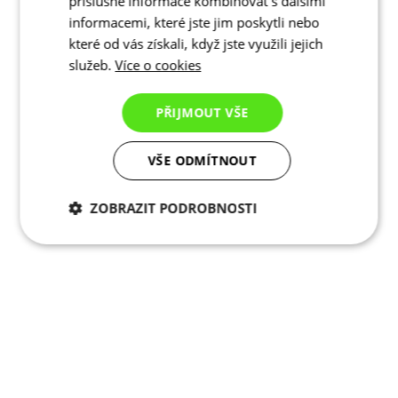
příslušné informace kombinovat s dalšími
informacemi, které jste jim poskytli nebo
které od vás získali, když jste využili jejich
služeb.
Více o cookies
PŘIJMOUT VŠE
VŠE ODMÍTNOUT
ZOBRAZIT PODROBNOSTI
Nezbytně nutné
Analytické
cookies
cookies
Marketingové
Funkční cookies
cookies