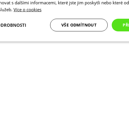
vat s dalšími informacemi, které jste jim poskytli nebo které od 
 služeb.
Více o cookies
ODROBNOSTI
VŠE ODMÍTNOUT
PŘ
é
Analytické
Marketingové
Funkční cookies
cookies
cookies
ookies
Analytické cookies
Marketingové cookies
Funkční cookies
N
ry cookie umožňují základní funkce webových stránek, jako je přihlášení uživatele a
zbytně nutných souborů cookie správně používat.
Poskytovatel
/
Vyprší
Popis
Doména
.kalas.cz
4 týdny 2
Tento cookie se používá k jedinečné identif
dny
mají přístup k webové stránce, aby sledov