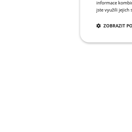
informace kombino
jste využili jejich
ZOBRAZIT P
Nezbytně nutn
cookies
Nezbytně nutné c
Nezbytně nutné soubo
stránky nelze bez ne
Název
udid