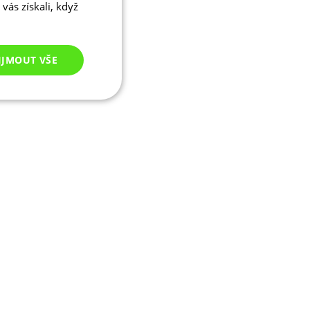
vás získali, když
IJMOUT VŠE
Nezařazené
cookies
ezařazené cookies
 správa účtu. Webové
ikaci zařízení, která
ala používání a