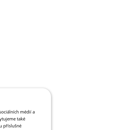
ociálních médií a
kytujeme také
u příslušné