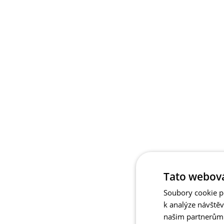
Tato webová
Soubory cookie po
k analýze návště
našim partnerům v